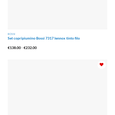
BOSSI
Set copripiumino Bossi 7317 lennox tinto filo
Fascia
€
138.00
-
€
232.00
di
prezzo:
da
€138.00
a
€232.00