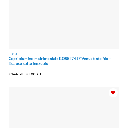
BOSSI
Copripiumino matrimoniale BOSSI 7417 Venus tinto filo –
Escluso sotto lenzuolo
Fascia
€
144.50
-
€
188.70
di
prezzo:
da
€144.50
a
€188.70