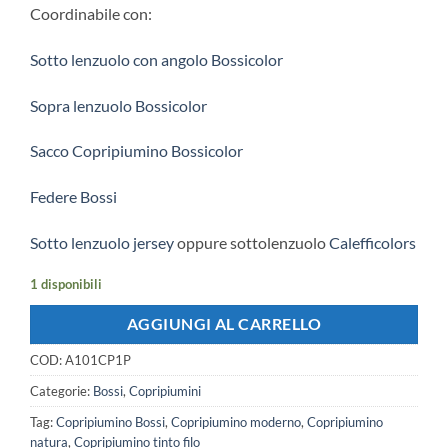
€139.00.
€110.00.
Coordinabile con:
Sotto lenzuolo con angolo Bossicolor
Sopra lenzuolo Bossicolor
Sacco Copripiumino Bossicolor
Federe Bossi
Sotto lenzuolo jersey
oppure sottolenzuolo
Calefficolors
1 disponibili
AGGIUNGI AL CARRELLO
COD:
A101CP1P
Categorie:
Bossi
,
Copripiumini
Tag:
Copripiumino Bossi
,
Copripiumino moderno
,
Copripiumino
natura
,
Copripiumino tinto filo