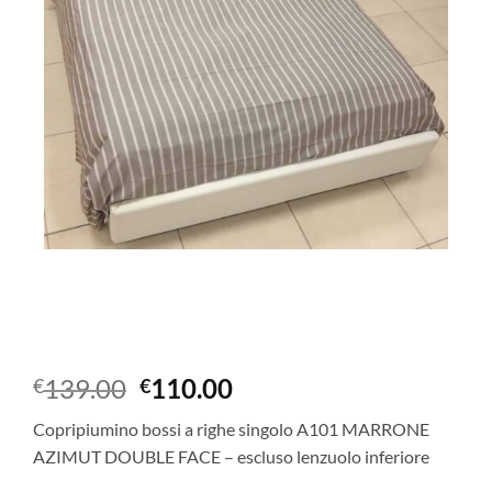
Il
Il
139.00
110.00
€
€
prezzo
prezzo
Copripiumino bossi a righe singolo A101 MARRONE
originale
attuale
AZIMUT DOUBLE FACE – escluso lenzuolo inferiore
era:
è: