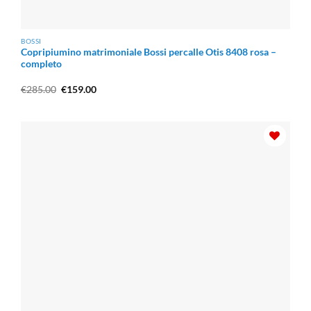
BOSSI
Copripiumino matrimoniale Bossi percalle Otis 8408 rosa –
completo
Il
Il
€
285.00
€
159.00
prezzo
prezzo
originale
attuale
era:
è:
€285.00.
€159.00.