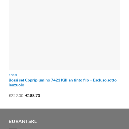
BOSSI
Bossi set Copripiumino 7421 Killian tinto filo – Escluso sotto
lenzuolo
Il
Il
€
222.00
€
188.70
prezzo
prezzo
originale
attuale
era:
è:
€222.00.
€188.70.
BURANI SRL