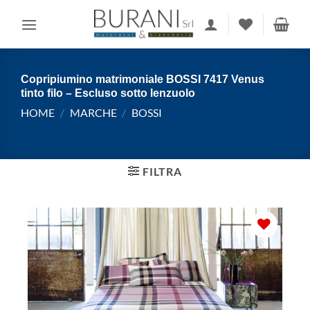
Salta
ai
contenuti
Copripiumino matrimoniale BOSSI 7417 Venus
tinto filo – Escluso sotto lenzuolo
HOME
/
MARCHE
/
BOSSI
FILTRA