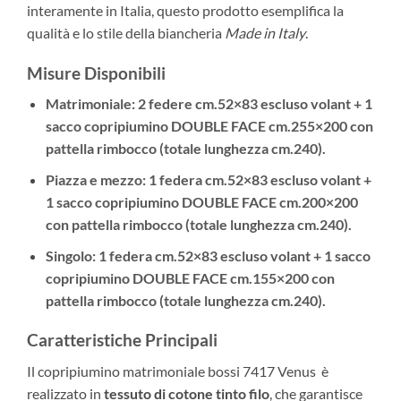
interamente in Italia, questo prodotto esemplifica la
qualità e lo stile della biancheria
Made in Italy
.
Misure Disponibili
Matrimoniale
: 2 federe cm.52×83 escluso volant + 1
sacco copripiumino DOUBLE FACE cm.255×200 con
pattella rimbocco (totale lunghezza cm.240).
Piazza e mezzo
: 1 federa cm.52×83 escluso volant +
1 sacco copripiumino DOUBLE FACE cm.200×200
con pattella rimbocco (totale lunghezza cm.240).
Singolo
: 1 federa cm.52×83 escluso volant + 1 sacco
copripiumino DOUBLE FACE cm.155×200 con
pattella rimbocco (totale lunghezza cm.240).
Caratteristiche Principali
Il copripiumino matrimoniale bossi 7417 Venus è
realizzato in
tessuto di cotone tinto filo
, che garantisce