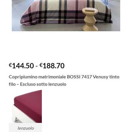
Fascia
144.50
-
188.70
€
€
di
Copripiumino matrimoniale BOSSI 7417 Venusy tinto
prezzo:
filo – Escluso sotto lenzuolo
da
€144.50
a
€188.70
lenzuolo