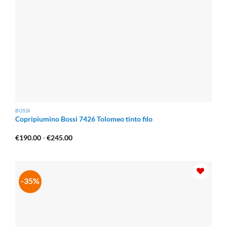
BOSSI
Copripiumino Bossi 7426 Tolomeo tinto filo
Fascia
€
190.00
-
€
245.00
di
prezzo:
da
€190.00
a
€245.00
-35%