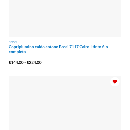
BOSSI
Copripiumino caldo cotone Bossi 7117 Cairoli tinto filo –
completo
Fascia
€
144.00
-
€
224.00
di
prezzo:
da
€144.00
a
€224.00