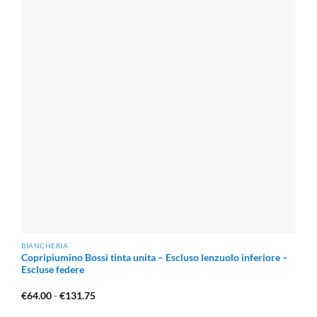
BIANCHERIA
Copripiumino Bossi tinta unita – Escluso lenzuolo inferiore –
Escluse federe
Fascia
€
64.00
-
€
131.75
di
prezzo: