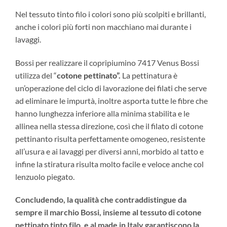
Nel tessuto tinto filo i colori sono più scolpiti e brillanti,
anche i colori più forti non macchiano mai durante i
lavaggi.
Bossi per realizzare il copripiumino 7417 Venus Bossi
utilizza del “
cotone pettinato”.
La pettinatura è
un’operazione del ciclo di lavorazione dei filati che serve
ad eliminare le impurtà, inoltre asporta tutte le fibre che
hanno lunghezza inferiore alla minima stabilita e le
allinea nella stessa direzione, così che il filato di cotone
pettinanto risulta perfettamente omogeneo, resistente
all’usura e ai lavaggi per diversi anni, morbido al tatto e
infine la stiratura risulta molto facile e veloce anche col
lenzuolo piegato.
Concludendo, la
qualità
che contraddistingue da
sempre il marchio Bossi, insieme al tessuto di
cotone
pettinato tinto fil
o, e al
made in Italy
garantiscono la