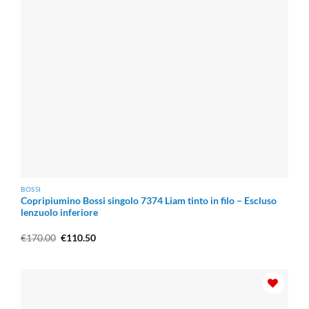
BOSSI
Copripiumino Bossi singolo 7374 Liam tinto in filo – Escluso
lenzuolo inferiore
Il
Il
€
170.00
€
110.50
prezzo
prezzo
originale
attuale
era:
è:
€170.00.
€110.50.