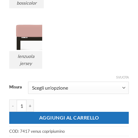
bossicolor
lenzuola
jersey
SVUOTA
Misura
Copripiumino matrimoniale BOSSI 7417 Venus tinto filo - Escluso s
AGGIUNGI AL CARRELLO
COD:
7417 venus copripiumino