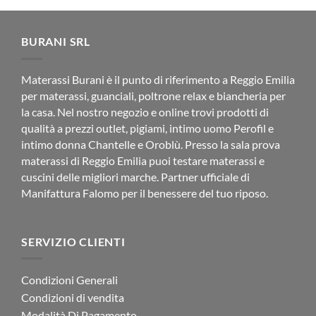
da
€64.00
a
€131.75
BURANI SRL
Materassi Burani è il punto di riferimento a Reggio Emilia
per materassi, guanciali, poltrone relax e biancheria per
la casa. Nel nostro negozio e online trovi prodotti di
qualità a prezzi outlet, pigiami, intimo uomo Perofil e
intimo donna Chantelle e Oroblù. Presso la sala prova
materassi di Reggio Emilia puoi testare materassi e
cuscini delle migliori marche. Partner ufficiale di
Manifattura Falomo per il benessere del tuo riposo.
SERVIZIO CLIENTI
Condizioni Generali
Condizioni di vendita
Modalità Di Pagamento