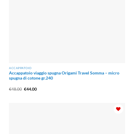
ACCAPPATOIO
Accappatoio viaggio spugna Origami Travel Somma – micro
spugna di cotone gr.240
Il
Il
€
48.00
€
44.00
prezzo
prezzo
originale
attuale
era:
è:
€48.00.
€44.00.