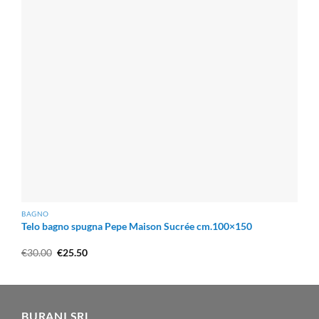
BAGNO
Telo bagno spugna Pepe Maison Sucrée cm.100×150
Il
Il
€
30.00
€
25.50
prezzo
prezzo
originale
attuale
era:
è:
€30.00.
€25.50.
BURANI SRL