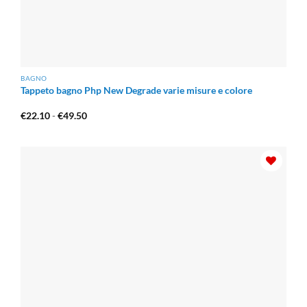
BAGNO
Tappeto bagno Php New Degrade varie misure e colore
Fascia
€
22.10
-
€
49.50
di
prezzo:
da
€22.10
a
€49.50