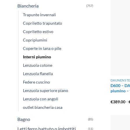
Biancheria
(757)
Tessuto
Trapunte invernali
Un
piumin
Copriletto trapuntato
permette a
Copriletto estivo
tendono a
Copripiumini
Coperte in lana o pile
2. Ec
Interni piumino
Lenzuola cotone
Nel nostr
Lenzuola flanella
l’utilizzo 
DAUNENST
Federe cuscino
impercetti
D600 – DA
Lenzuola superiore piano
piumino – 
Accanto a
Lenzuola con angoli
€
389.00
-
d’avanguar
outlet biancheria casa
piumetta,
Bagno
(85)
Letti ferro battuto o imbottiti
(11)