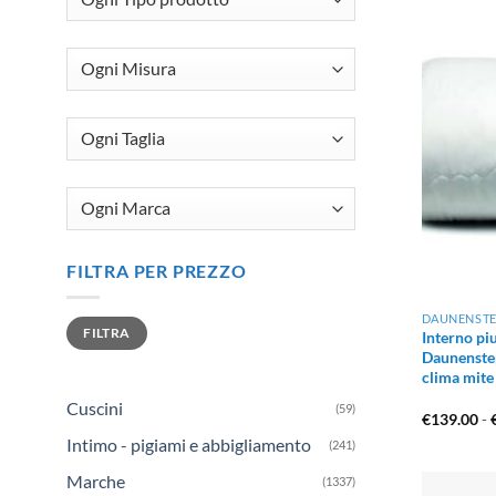
rigeneran
domestico.
tecnici, n
Scegliere 
senza rinu
1. Ma
Il costo d
FILTRA PER PREZZO
rivestime
DAUNENST
Prezzo
Prezzo
FILTRA
Imbotti
Min
Max
Interno p
Daunenstep
clima mite
Piumino 
Cuscini
calamo rig
(59)
€
139.00
-
Intimo - pigiami e abbigliamento
(241)
Piumino 
Marche
(1337)
inferiore 