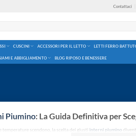
Contattaci
SSI
CUSCINI
ACCESSORI PER IL LETTO
LETTI FERRO BATTUT
GIAMI E ABBIGLIAMENTO
BLOG RIPOSO E BENESSERE
ni Piumino
: La Guida Definitiva per Sce
 temperature scendono, la scelta dei giusti
interni piumino
divent