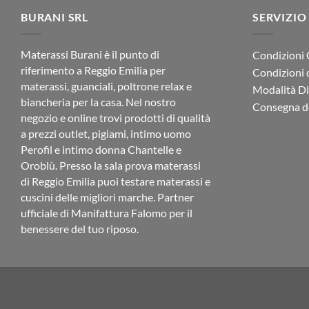
5. Va
BURANI SRL
SERVIZIO
Piumino 
Materassi Burani è il punto di
Condizioni 
riferimento a Reggio Emilia per
Condizioni 
Piumino
materassi, guanciali, poltrone relax e
Modalità D
biancheria per la casa. Nel nostro
Consegna de
Piumino 
negozio e online trovi prodotti di qualità
versatilit
a prezzi outlet, pigiami, intimo uomo
Perofil e intimo donna Chantelle e
Oroblù. Presso la sala prova materassi
Tabel
di Reggio Emilia puoi testare materassi e
cuscini delle migliori marche. Partner
Caratterist
ufficiale di Manifattura Falomo per il
Imbottitur
benessere del tuo riposo.
Traspirabil
Durata
Certificazi