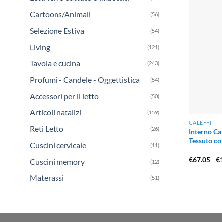
3. L’
Cartoons/Animali
(56)
Un errore
Selezione Estiva
(54)
passante
.
Living
(121)
A differen
Tavola e cucina
(243)
lasciando 
Profumi - Candele - Oggettistica
(54)
distribuit
Accessori per il letto
(50)
4. Di
Articoli natalizi
(159)
CALEFFI
Reti Letto
(26)
Interno Ca
Per una ve
Tessuto co
Cuscini cervicale
(11)
Piumino s
€
67.05
-
€
Cuscini memory
(12)
Materassi
(51)
Piumino 
Piumino 