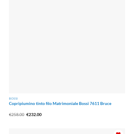
BOSSI
Copripiumino tinto filo Matrimoniale Bossi 7611 Bruce
Il
Il
€
258.00
€
232.00
prezzo
prezzo
originale
attuale
era:
è:
€258.00.
€232.00.