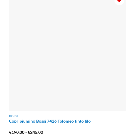
BOSSI
Copripiumino Bossi 7426 Tolomeo tinto filo
Fascia
€
190.00
-
€
245.00