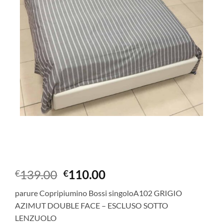
Il
Il
139.00
110.00
€
€
prezzo
prezzo
parure Copripiumino Bossi singoloA102 GRIGIO
originale
attuale
AZIMUT DOUBLE FACE – ESCLUSO SOTTO
era:
è:
LENZUOLO
€139.00.
€110.00.