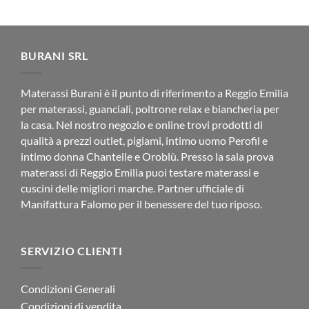
di
prezzo:
da
€190.00
a
€245.00
BURANI SRL
Materassi Burani è il punto di riferimento a Reggio Emilia
per materassi, guanciali, poltrone relax e biancheria per
la casa. Nel nostro negozio e online trovi prodotti di
qualità a prezzi outlet, pigiami, intimo uomo Perofil e
intimo donna Chantelle e Oroblù. Presso la sala prova
materassi di Reggio Emilia puoi testare materassi e
cuscini delle migliori marche. Partner ufficiale di
Manifattura Falomo per il benessere del tuo riposo.
SERVIZIO CLIENTI
Condizioni Generali
Condizioni di vendita