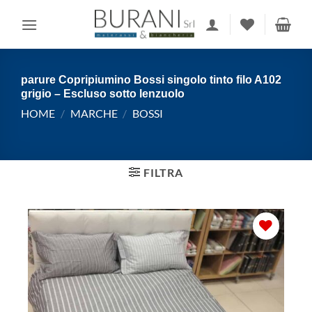
Salta
ai
contenuti
parure Copripiumino Bossi singolo tinto filo A102
grigio – Escluso sotto lenzuolo
HOME
/
MARCHE
/
BOSSI
FILTRA