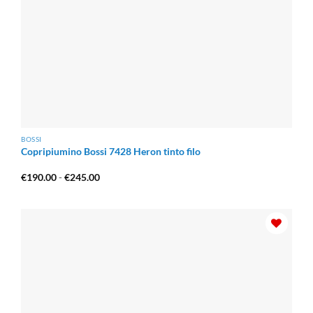
BOSSI
Copripiumino Bossi 7428 Heron tinto filo
Fascia
€
190.00
-
€
245.00
di
prezzo:
da
€190.00
a
€245.00