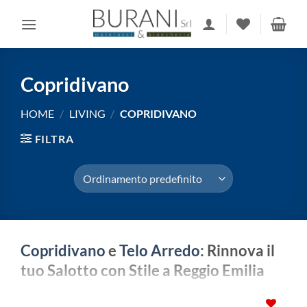
Salta
ai
contenuti
Copridivano
HOME
/
LIVING
/
COPRIDIVANO
FILTRA
Copridivano
e
Telo Arredo
: Rinnova il
tuo Salotto con Stile a Reggio Emilia
Il cuore pulsante di ogni zona living è indubbiamente il