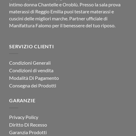
brand, garantendo prodotti che non si rovinano dopo i
intimo donna Chantelle e Oroblù. Presso la sala prova
primi cicli di lavatrice.
materassi di Reggio Emilia puoi testare materassi e
cuscini delle migliori marche. Partner ufficiale di
Shopping Online e Spedizione Rapida
Manifattura Falomo per il benessere del tuo riposo.
Se non puoi raggiungerci in Via Aristotele, il nostro shop
online è attivo 24 ore su 24. Offriamo:
SERVIZIO CLIENTI
Foto dettagliate:
Per apprezzare ogni sfumatura del
telo
arredo
.
Condizioni Generali
Condizioni di vendita
Guide alle misure:
Per non sbagliare mai l’acquisto.
Modalità Di Pagamento
Consegna dei Prodotti
Spedizione in tutta Italia:
Rapida, sicura e tracciata.
GARANZIE
FAQ: Domande Frequenti sul
Telo Arredo
e
Copridivano
Privacy Policy
Diritto Di Recesso
Per migliorare l’indicizzazione e rispondere ai dubbi più
Garanzia Prodotti
comuni dei consumatori, abbiamo raccolto le risposte