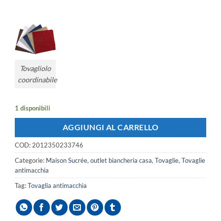
Tovagliolo
coordinabile
1 disponibili
AGGIUNGI AL CARRELLO
COD:
2012350233746
Categorie:
Maison Sucrée
,
outlet biancheria casa
,
Tovaglie
,
Tovaglie
antimacchia
Tag:
Tovaglia antimacchia