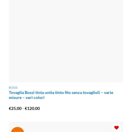
BOSSI
Tovaglia Bossi tinta unita tinto filo senza tovaglioli – varie
misure – vari colori
Fascia
€
25.00
-
€
120.00
di
prezzo:
da
€25.00
a
€120.00