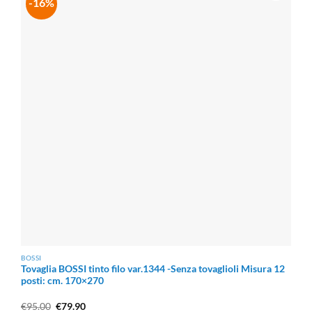
-16%
BOSSI
Tovaglia BOSSI tinto filo var.1344 -Senza tovaglioli Misura 12
posti: cm. 170×270
Il
Il
€
95.00
€
79.90