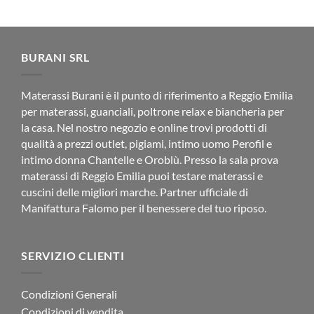
prezzo
prezzo
originale
attuale
era:
è:
€95.00.
€79.90.
BURANI SRL
Materassi Burani è il punto di riferimento a Reggio Emilia
per materassi, guanciali, poltrone relax e biancheria per
la casa. Nel nostro negozio e online trovi prodotti di
qualità a prezzi outlet, pigiami, intimo uomo Perofil e
intimo donna Chantelle e Oroblù. Presso la sala prova
materassi di Reggio Emilia puoi testare materassi e
cuscini delle migliori marche. Partner ufficiale di
Manifattura Falomo per il benessere del tuo riposo.
SERVIZIO CLIENTI
Condizioni Generali
Condizioni di vendita