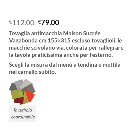
Il
Il
112.00
79.00
€
€
prezzo
prezzo
Tovaglia antimacchia Maison Sucrée
originale
attuale
Vagabonda cm.155×315 escluso tovaglioli, le
era:
è:
macchie scivolano via, colorata per rallegrare
€112.00.
€79.00.
la tavola praticissima anche per l’esterno.
Scegli la misura dal menù a tendina e mettila
nel carrello subito.
Tovagliolo
coordinabile