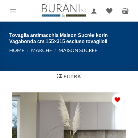
Salta
ai
contenuti
Tovaglia antimacchia Maison Sucrée korin
Vagabonda cm.155×315 escluso tovaglioli
HOME
/
MARCHE
/
MAISON SUCRÉE
FILTRA