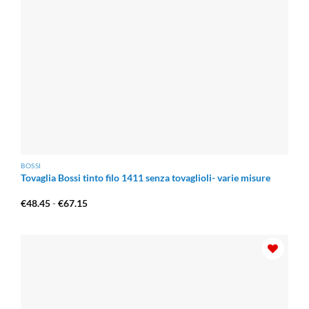
BOSSI
Tovaglia Bossi tinto filo 1411 senza tovaglioli- varie misure
Fascia
€
48.45
-
€
67.15
di
prezzo:
da
€48.45
a
€67.15