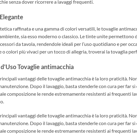
chie senza dover ricorrere a lavaggi frequenti.
 Elegante
tetica raffinata e una gamma di colori versatili, le tovaglie antim
 ambiente, sia esso moderno o classico. Le tinte unite permettono 
ccessori da tavola, rendendole ideali per l’uso quotidiano e per occa
e o colori più vivaci per un tocco di allegria, troverai la tovaglia perfe
à d’Uso
Tovaglie antimacchia
rincipali vantaggi delle tovaglie antimacchia è la loro praticità. N
manutenzione. Dopo il lavaggio, basta stenderle con cura per far sì 
iale composizione le rende estremamente resistenti ai frequenti l
o.
rincipali vantaggi delle tovaglie antimacchia è la loro praticità. N
manutenzione. Dopo il lavaggio, basta stenderle con cura per far sì 
iale composizione le rende estremamente resistenti ai frequenti l