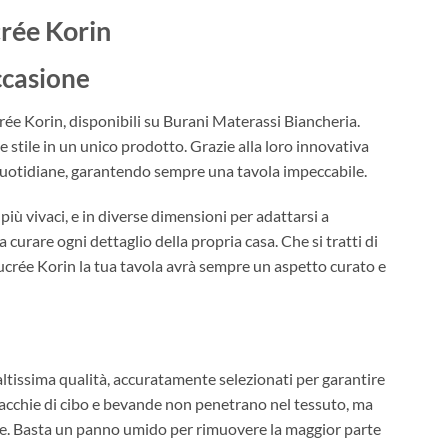
crée Korin
ccasione
ée Korin, disponibili su Burani Materassi Biancheria.
e stile in un unico prodotto. Grazie alla loro innovativa
quotidiane, garantendo sempre una tavola impeccabile.
 più vivaci, e in diverse dimensioni per adattarsi a
 curare ogni dettaglio della propria casa. Che si tratti di
ucrée Korin la tua tavola avrà sempre un aspetto curato e
ltissima qualità, accuratamente selezionati per garantire
 macchie di cibo e bevande non penetrano nel tessuto, ma
ce. Basta un panno umido per rimuovere la maggior parte