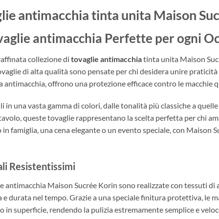
lie antimacchia tinta unita Maison Su
vaglie antimacchia Perfette per ogni O
raffinata collezione di
tovaglie antimacchia
tinta unita Maison Sucr
aglie di alta qualità sono pensate per chi desidera unire praticità 
a antimacchia, offrono una protezione efficace contro le macchie 
i in una vasta gamma di colori, dalle tonalità più classiche a quelle
tavolo, queste tovaglie rappresentano la scelta perfetta per chi ama
 in famiglia, una cena elegante o un evento speciale, con Maison S
li Resistentissimi
ie antimacchia Maison Sucrée Korin sono realizzate con tessuti di a
a e durata nel tempo. Grazie a una speciale finitura protettiva, le
 in superficie, rendendo la pulizia estremamente semplice e velo