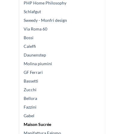
PHP Home Philosophy
Schlafgut
Sweedy - Monfri design
Via Roma 60
Bossi
Caleffi
Daunenstep
Molina piumini
GF Ferrari
Bassetti
Zucchi
Bellora
Fazzini
Gabel
Maison Sucrée
Manifattura Falomo