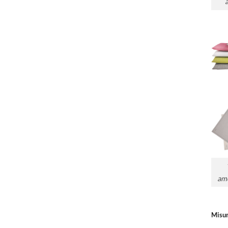
ame
Misu