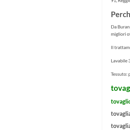
91, Reggio
Perch
Da Burani
migliori o
Il trattam
Lavabile 
Tessuto: 
tovag
tovagli
tovagli
tovagli