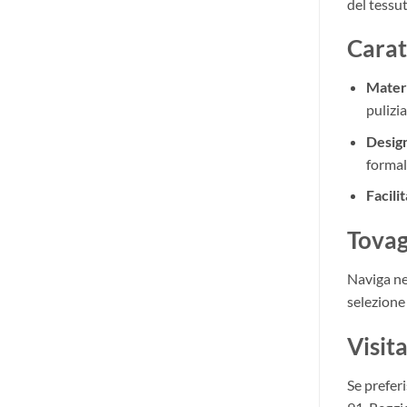
del tessut
Carat
Materi
pulizia
Desig
formali
Facili
Tovag
Naviga ne
selezione 
Visit
Se preferi