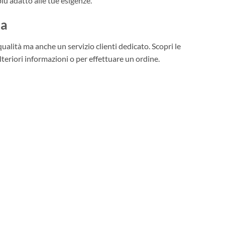
più adatto alle tue esigenze.
ia
ualità ma anche un servizio clienti dedicato. Scopri le
lteriori informazioni o per effettuare un ordine.