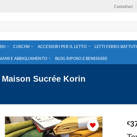
Contattaci
SSI
CUSCINI
ACCESSORI PER IL LETTO
LETTI FERRO BATTUT
GIAMI E ABBIGLIAMENTO
BLOG RIPOSO E BENESSERE
a Maison Sucrée Korin
3
€
To