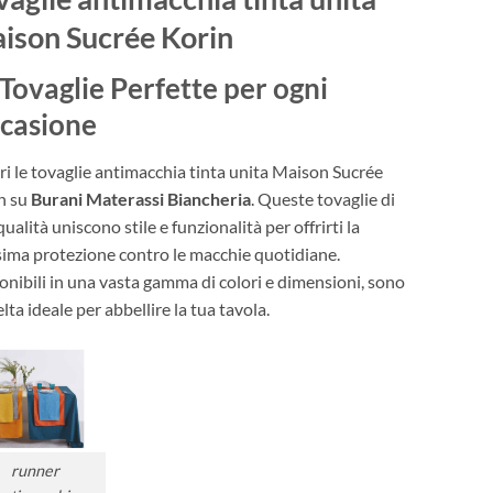
prezzo:
da
ison Sucrée Korin
€37.31
a
 Tovaglie Perfette per ogni
€74.37
casione
ri le tovaglie antimacchia tinta unita Maison Sucrée
n su
Burani Materassi Biancheria
. Queste tovaglie di
qualità uniscono stile e funzionalità per offrirti la
ima protezione contro le macchie quotidiane.
onibili in una vasta gamma di colori e dimensioni, sono
elta ideale per abbellire la tua tavola.
runner