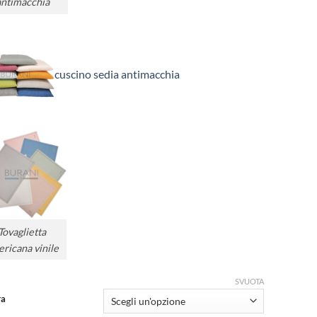
antimacchia
cuscino sedia antimacchia
Tovaglietta
ricana vinile
SVUOTA
ra