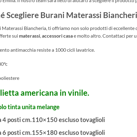
 Emilia. Il nostro team sarà lieto di aiutarti a scegliere il prodotto 
é Scegliere Burani Materassi Biancher
 Materassi Biancheria, ti offriamo non solo prodotti di eccellente q
fferte sui
materassi
,
accessori casa
e molto altro. Contattaci per u
ento antimacchia resiste a 1000 cicli lavatrice.
30°c
poliestere
lietta americana in vinile.
olo tinta unita melange
a 4 posti
cm.110×150 escluso tovaglioli
a 6 posti
cm.155×180 escluso tovaglioli