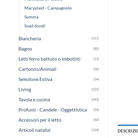
Maryplaid - Campagnolo
Somma
Svad dondi
Biancheria
(757)
Bagno
(85)
Letti ferro battuto o imbottiti
(11)
Cartoons/Animali
(56)
Selezione Estiva
(54)
Living
(121)
Tavola e cucina
(243)
Profumi - Candele - Oggettistica
(54)
Accessori per il letto
(50)
Articoli natalizi
(159)
DESCRIZI