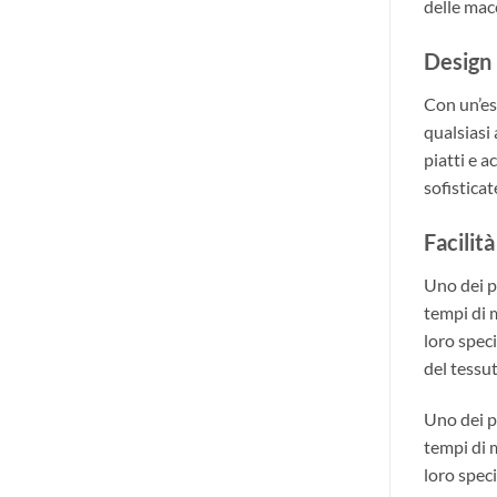
delle mac
Design
Con un’es
qualsiasi
piatti e a
sofisticat
Facilit
Uno dei p
tempi di 
loro spec
del tessut
Uno dei p
tempi di 
loro spec