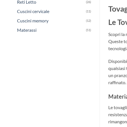
Reti Letto
(26)
Tovag
Cuscini cervicale
(11)
Cuscini memory
Le To
(12)
Materassi
(51)
Scopri la 
Queste tov
tecnologi
Disponibil
qualsiasi 
un pranzo
raffinato.
Materia
Le tovagl
resistenz
rimangono