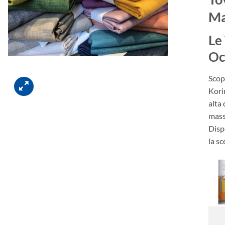
Ma
Le
Oc
Scop
Kori
alta 
mass
Disp
la sc