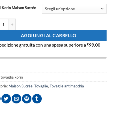
i Korin Maison Sucrée
lie antimacchia tinta unita Maison Sucrée Korin quantità
AGGIUNGI AL CARRELLO
pedizione gratuita con una spesa superiore a
€
99.00
:
tovaglia korin
orie:
Maison Sucrée
,
Tovaglie
,
Tovaglie antimacchia