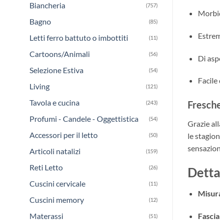
Biancheria
(757)
Morbid
Bagno
(85)
Estrem
Letti ferro battuto o imbottiti
(11)
Cartoons/Animali
(56)
Di asp
Selezione Estiva
(54)
Facile
Living
(121)
Tavola e cucina
Fresche
(243)
Profumi - Candele - Oggettistica
(54)
Grazie al
Accessori per il letto
le stagion
(50)
sensazione
Articoli natalizi
(159)
Reti Letto
(26)
Dettag
Cuscini cervicale
(11)
Misura
Cuscini memory
(12)
Fascia
Materassi
(51)