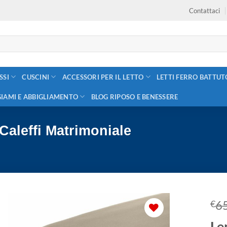
Contattaci
SSI
CUSCINI
ACCESSORI PER IL LETTO
LETTI FERRO BATTUT
GIAMI E ABBIGLIAMENTO
BLOG RIPOSO E BENESSERE
Caleffi Matrimoniale
6
€
Le