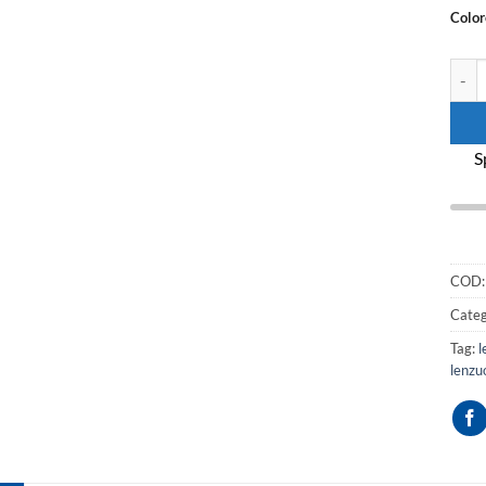
Color
Lenzu
S
COD
Categ
Tag:
l
lenzu