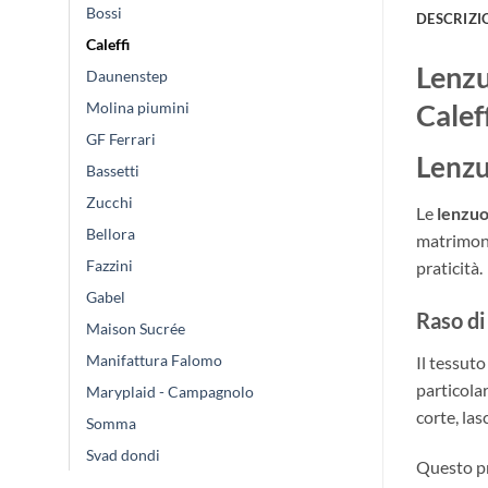
Bossi
DESCRIZI
Caleffi
Lenzu
Daunenstep
Calef
Molina piumini
GF Ferrari
Lenzu
Bassetti
Zucchi
Le
lenzuo
Bellora
matrimoni
Fazzini
praticità.
Gabel
Raso di
Maison Sucrée
Manifattura Falomo
Il tessut
particola
Maryplaid - Campagnolo
corte, las
Somma
Svad dondi
Questo pr