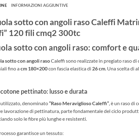
ONE
INFORMAZIONI AGGIUNTIVE
ola sotto con angoli raso Caleffi Mat
fi” 120 fili cmq2 300tc
ola sotto con angoli raso: comfort e qua
la sotto con angoli raso
Caleffi sono realizzate in pregiato raso di
ali fino a
cm 180×200
con fascia elastica di
26 cm
. Una scelta di 
 cotone pettinato: lusso e durata
o utilizzato, denominato
“Raso Meraviglioso Caleffi”
, è un raso di
re lavorazione di pettinatura, parte fondamentale del ciclo produtti
ciando solo le fibre più lunghe e resistenti.
ocesso garantisce un tessuto: