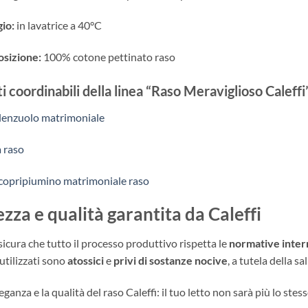
io:
in lavatrice a 40°C
sizione:
100% cotone pettinato raso
i coordinabili della linea “Raso Meraviglioso Caleffi
lenzuolo matrimoniale
 raso
copripiumino matrimoniale raso
ezza e qualità garantita da Caleffi
sicura che tutto il processo produttivo rispetta le
normative inter
utilizzati sono
atossici
e
privi di sostanze nocive
, a tutela della s
leganza e la qualità del raso Caleffi: il tuo letto non sarà più lo stess