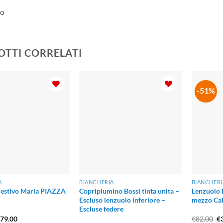
to
TTI CORRELATI
-51%
A
BIANCHERIA
BIANCHERI
 estivo Maria PIAZZA
Copripiumino Bossi tinta unita –
Lenzuolo
Escluso lenzuolo inferiore –
mezzo Cal
Escluse federe
Il
Il
€
79.00
€
82.00
€