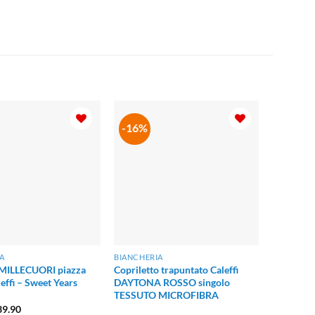
-16%
A
BIANCHERIA
 MILLECUORI piazza
Copriletto trapuntato Caleffi
effi – Sweet Years
DAYTONA ROSSO singolo
TESSUTO MICROFIBRA
Il
39.90