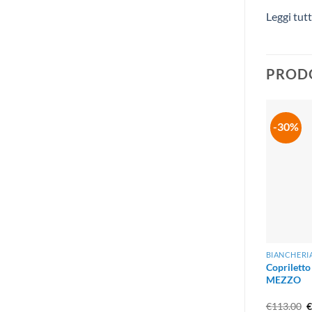
Leggi tut
PRODO
-30%
BIANCHERI
Copriletto
MEZZO
Il
€
113.00