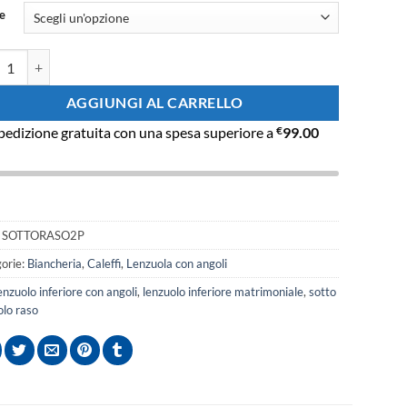
e
ola sotto con angoli raso Caleffi Matrimoniale quantità
AGGIUNGI AL CARRELLO
pedizione gratuita con una spesa superiore a
€
99.00
:
SOTTORASO2P
orie:
Biancheria
,
Caleffi
,
Lenzuola con angoli
enzuolo inferiore con angoli
,
lenzuolo inferiore matrimoniale
,
sotto
olo raso