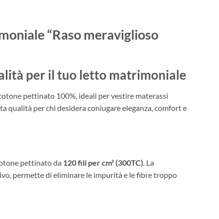
rimoniale “Raso meraviglioso
lità per il tuo letto matrimoniale
 cotone pettinato 100%, ideali per vestire materassi
alta qualità per chi desidera coniugare eleganza, comfort e
 cotone pettinato da
120 fili per cm² (300TC)
. La
vo, permette di eliminare le impurità e le fibre troppo