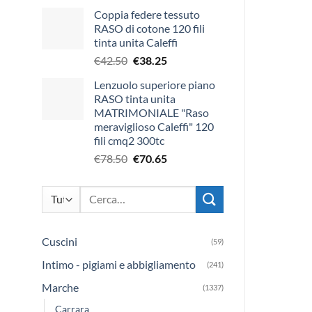
Coppia federe tessuto
RASO di cotone 120 fili
tinta unita Caleffi
Il
Il
€
42.50
€
38.25
prezzo
prezzo
Lenzuolo superiore piano
originale
attuale
RASO tinta unita
era:
è:
MATRIMONIALE "Raso
€42.50.
€38.25.
meraviglioso Caleffi" 120
fili cmq2 300tc
Il
Il
€
78.50
€
70.65
prezzo
prezzo
originale
attuale
Cerca:
era:
è:
€78.50.
€70.65.
Cuscini
(59)
Intimo - pigiami e abbigliamento
(241)
Marche
(1337)
Carrara