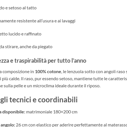
o e setoso al tatto
amente resistente all’usura e ai lavaggi
etto lucido e raffinato
 da stirare, anche da piegato
zza e traspirabilità per tutto l’anno
la composizione in
100% cotone
, le lenzuola sotto con angoli ras
i più calde. Il raso, pur essendo setoso, mantiene tutte le caratter
 sulla pelle e un microclima ideale durante il riposo.
li tecnici e coordinabili
 disponibile:
matrimoniale 180×200 cm
 angolo:
26 cm con elastico per aderire perfettamente al materass