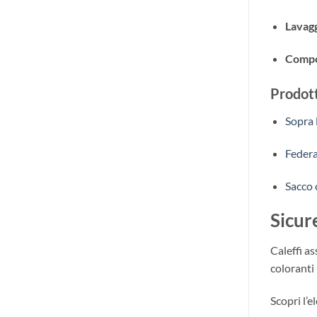
Lavagg
Compo
Prodott
Sopra 
Federa
Sacco 
Sicur
Caleffi as
coloranti 
Scopri l’e