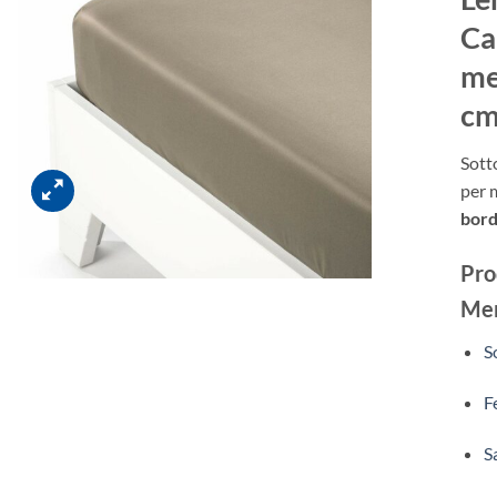
Ca
me
cm
Sott
per 
bord
Pro
Mer
S
F
S