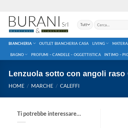
Salta
ai
contenuti
Cerca:
BIANCHERIA
OUTLET BIANCHERIA CASA
LIVING
MATERA
BAGNO
PROFUMI – CANDELE – OGGETTISTICA
INTIMO – PI
Lenzuola sotto con angoli raso 
HOME
/
MARCHE
/
CALEFFI
Ti potrebbe interessare…