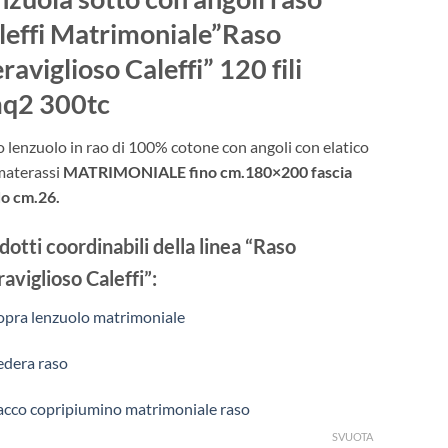
originale
attuale
era:
è:
leffi Matrimoniale”Raso
€65.00.
€55.25.
raviglioso Caleffi” 120 fili
q2 300tc
o lenzuolo in rao di 100% cotone con angoli con elatico
materassi
MATRIMONIALE fino cm.180×200 fascia
o cm.26.
dotti coordinabili della linea “Raso
aviglioso Caleffi”:
opra lenzuolo matrimoniale
edera raso
acco copripiumino matrimoniale raso
SVUOTA