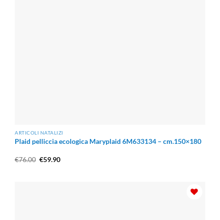
ARTICOLI NATALIZI
Plaid pelliccia ecologica Maryplaid 6M633134 – cm.150×180
Il
Il
€
76.00
€
59.90
prezzo
prezzo
originale
attuale
era:
è:
€76.00.
€59.90.