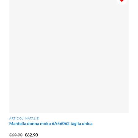
€44.00
ARTICOLI NATALIZI
Mantella donna moka 6A56062 taglia unica
Il
Il
€
69.90
€
62.90