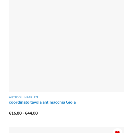
ARTICOLI NATALIZI
coordinato tavola antimacchia Gioia
Fascia
€
16.80
-
€
44.00
di
prezzo:
da
€16.80
a