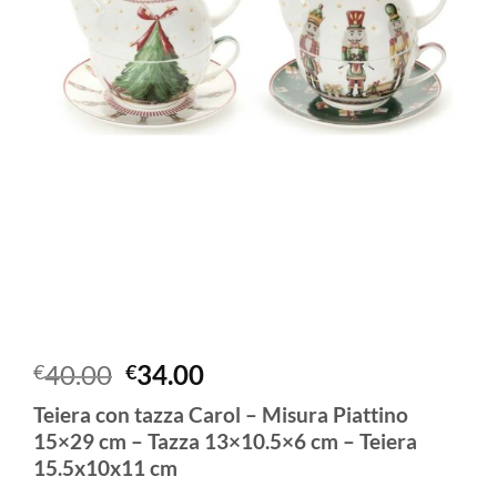
Il
Il
40.00
34.00
€
€
prezzo
prezzo
Teiera con tazza Carol – Misura
Piattino
originale
attuale
15×29 cm –
Tazza
13×10.5×6 cm –
Teiera
era:
è:
15.5x10x11 cm
€40.00.
€34.00.