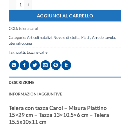
Teiera con tazza Carol quantità
AGGIUNGI AL CARRELLO
COD:
teiera carol
Categorie:
Articoli natalizi
,
Nuvole di stoffa
,
Piatti, Arredo tavola,
utensili cucina
Tag:
piatti
,
tazzine caffe
DESCRIZIONE
INFORMAZIONI AGGIUNTIVE
Teiera con tazza Carol – Misura
Piattino
15×29 cm –
Tazza
13×10.5×6 cm –
Teiera
15.5x10x11 cm