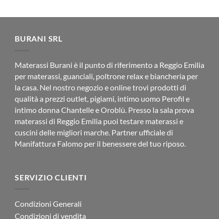
prezzo
prezzo
originale
attuale
era:
è:
€69.90.
€62.90.
BURANI SRL
Materassi Burani è il punto di riferimento a Reggio Emilia
per materassi, guanciali, poltrone relax e biancheria per
la casa. Nel nostro negozio e online trovi prodotti di
qualità a prezzi outlet, pigiami, intimo uomo Perofil e
intimo donna Chantelle e Oroblù. Presso la sala prova
materassi di Reggio Emilia puoi testare materassi e
cuscini delle migliori marche. Partner ufficiale di
Manifattura Falomo per il benessere del tuo riposo.
SERVIZIO CLIENTI
Condizioni Generali
Condizioni di vendita