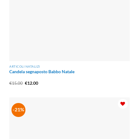
ARTICOLI NATALIZI
Candela segnaposto Babbo Natale
Il
Il
€
15.00
€
12.00
prezzo
prezzo
originale
attuale
era:
è:
€15.00.
€12.00.
-21%