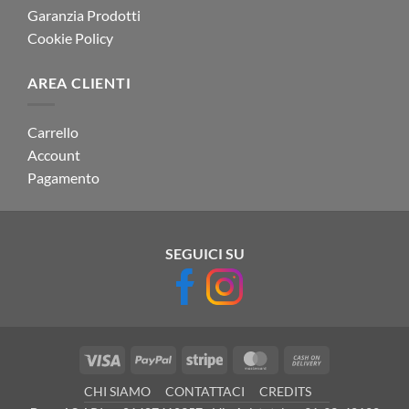
Garanzia Prodotti
Cookie Policy
AREA CLIENTI
Carrello
Account
Pagamento
SEGUICI SU
Visa
PayPal
Stripe
MasterCard
Cash
On
CHI SIAMO
CONTATTACI
CREDITS
Delivery