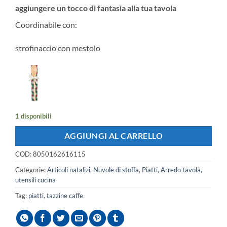
aggiungere un tocco di fantasia alla tua tavola
€23.00.
€19.50.
Coordinabile con:
strofinaccio con mestolo
1 disponibili
AGGIUNGI AL CARRELLO
COD:
8050162616115
Categorie:
Articoli natalizi
,
Nuvole di stoffa
,
Piatti, Arredo tavola,
utensili cucina
Tag:
piatti
,
tazzine caffe