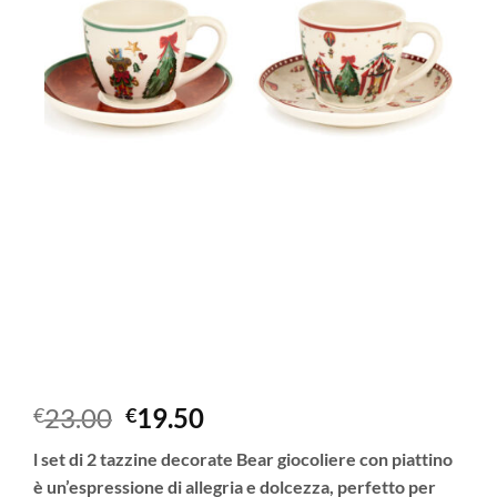
Il
Il
23.00
19.50
€
€
prezzo
prezzo
l
set di 2 tazzine decorate Bear giocoliere con piattino
originale
attuale
è un’espressione di allegria e dolcezza, perfetto per
era:
è: