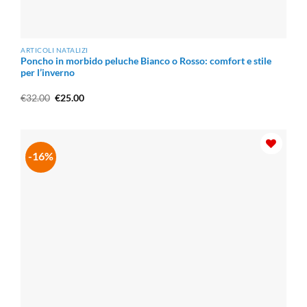
ARTICOLI NATALIZI
Poncho in morbido peluche Bianco o Rosso: comfort e stile
per l’inverno
Il
Il
€
32.00
€
25.00
prezzo
prezzo
originale
attuale
era:
è:
€32.00.
€25.00.
-16%