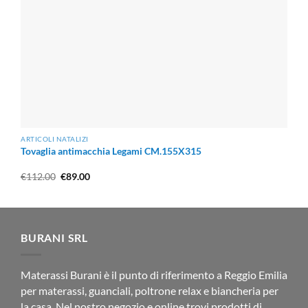
ARTICOLI NATALIZI
Tovaglia antimacchia Legami CM.155X315
Il
Il
€
112.00
€
89.00
prezzo
prezzo
originale
attuale
era:
è:
€112.00.
€89.00.
BURANI SRL
Materassi Burani è il punto di riferimento a Reggio Emilia
per materassi, guanciali, poltrone relax e biancheria per
la casa. Nel nostro negozio e online trovi prodotti di