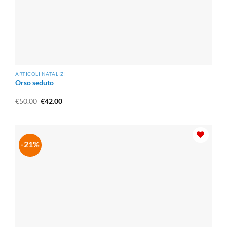
ARTICOLI NATALIZI
Orso seduto
Il
Il
€
50.00
€
42.00
prezzo
prezzo
originale
attuale
era:
è:
€50.00.
€42.00.
-21%