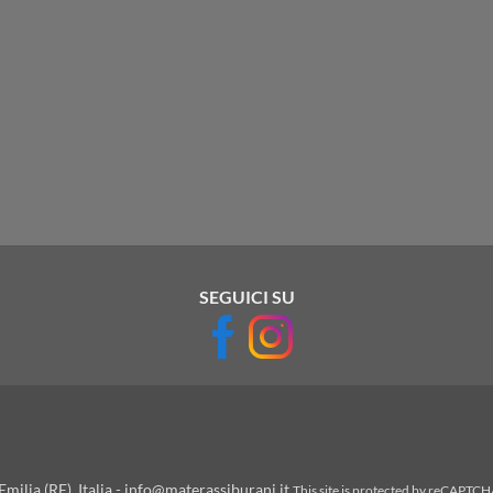
SEGUICI SU
milia (RE), Italia - info@materassiburani.it
This site is protected by reCAPTC