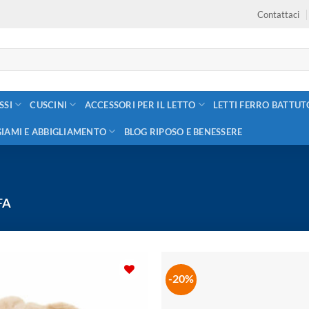
Contattaci
SSI
CUSCINI
ACCESSORI PER IL LETTO
LETTI FERRO BATTUT
GIAMI E ABBIGLIAMENTO
BLOG RIPOSO E BENESSERE
FA
-20%