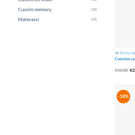
Cuscini memory
(12)
Materassi
(51)
ARTICOLI N
Cuscino cu
Il
€
33.00
€
2
pr
or
er
€3
-18%