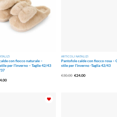
ATALIZI
ARTICOLI NATALIZI
calde con fiocco naturale –
Pantofole calde con fiocco rosa –
tile per l’inverno – Taglie 42/43
stile per l’inverno -Taglia 42/43
/37
Il
Il
€
30.00
€
24.00
prezzo
prezzo
Il
4.00
originale
attuale
ezzo
prezzo
era:
è:
iginale
attuale
€30.00.
€24.00.
a:
è:
0.00.
€24.00.