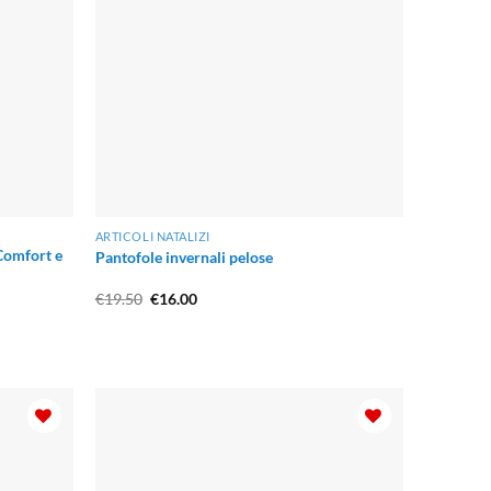
ARTICOLI NATALIZI
 Comfort e
Pantofole invernali pelose
Il
Il
€
19.50
€
16.00
prezzo
prezzo
originale
attuale
era:
è:
€19.50.
€16.00.