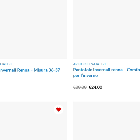
ATALIZI
ARTICOLI NATALIZI
Pantofole invernali renna – Comfor
invernali Renna – Misura 36-37
per l’inverno
Il
Il
€
30.00
€
24.00
prezzo
prezzo
originale
attuale
era:
è:
€30.00.
€24.00.