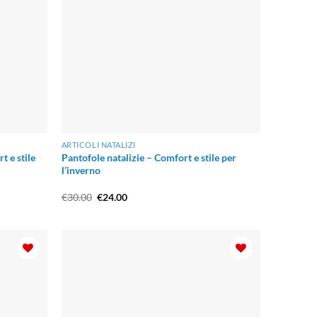
ARTICOLI NATALIZI
t e stile
Pantofole natalizie – Comfort e stile per
l’inverno
Il
Il
€
30.00
€
24.00
prezzo
prezzo
originale
attuale
era:
è:
€30.00.
€24.00.