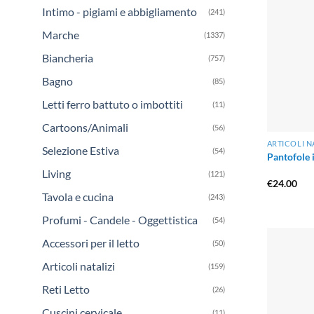
Intimo - pigiami e abbigliamento
(241)
Marche
(1337)
Biancheria
(757)
Bagno
(85)
Letti ferro battuto o imbottiti
(11)
Cartoons/Animali
(56)
ARTICOLI N
Selezione Estiva
(54)
Pantofole 
Living
(121)
€
24.00
Tavola e cucina
(243)
Profumi - Candele - Oggettistica
(54)
Accessori per il letto
(50)
Articoli natalizi
(159)
Reti Letto
(26)
Cuscini cervicale
(11)