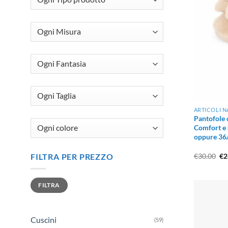
ARTICOLI N
Pantofole 
Comfort e s
oppure 36
Il
FILTRA PER PREZZO
€
30.00
€
2
pr
or
er
Prezzo
Prezzo
€3
FILTRA
Min
Max
Cuscini
(59)