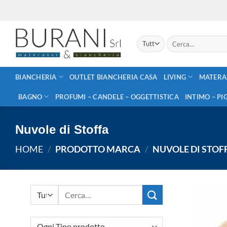
Salta
ai
contenuti
Cerca:
BIANCHERIA
OUTLET BIANCHERIA CASA
LIVING
MATERA
BAGNO
PROFUMI – CANDELE – OGGETTISTICA
INTIMO – PI
Nuvole di Stoffa
HOME
/
PRODOTTO MARCA
/
NUVOLE DI STOF
Cerca: