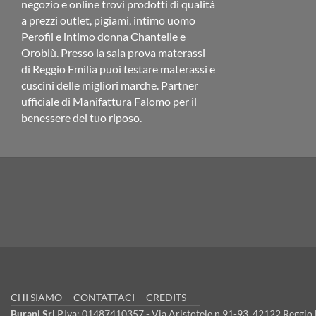
negozio e online trovi prodotti di qualità
a prezzi outlet, pigiami, intimo uomo
Perofil e intimo donna Chantelle e
Oroblù. Presso la sala prova materassi
di Reggio Emilia puoi testare materassi e
cuscini delle migliori marche. Partner
ufficiale di Manifattura Falomo per il
benessere del tuo riposo.
CHI SIAMO
CONTATTACI
CREDITS
Burani Srl
P.Iva: 01487410357 - Via Aristotele n.91-93, 42122 Reggio E