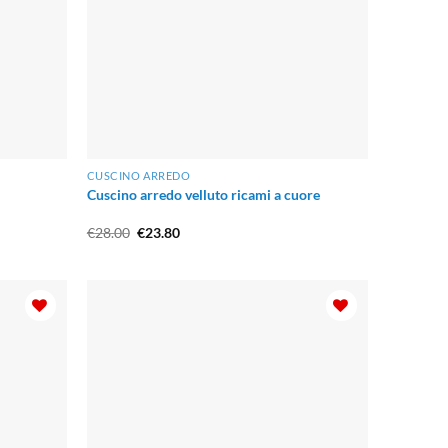
CUSCINO ARREDO
Cuscino arredo velluto ricami a cuore
Il
Il
€
28.00
€
23.80
prezzo
prezzo
originale
attuale
era:
è:
€28.00.
€23.80.