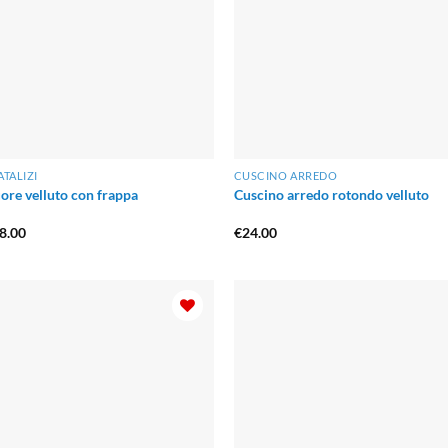
ATALIZI
CUSCINO ARREDO
ore velluto con frappa
Cuscino arredo rotondo velluto
Il
8.00
€
24.00
ezzo
prezzo
iginale
attuale
a:
è:
3.00.
€28.00.