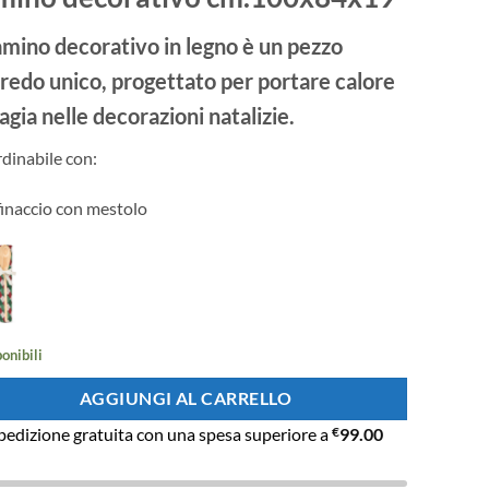
originale
attuale
era:
è:
camino decorativo in legno è un pezzo
€260.00.
€220.00.
rredo unico, progettato per portare calore
agia nelle decorazioni natalizie.
dinabile con:
finaccio con mestolo
ponibili
AGGIUNGI AL CARRELLO
pedizione gratuita con una spesa superiore a
€
99.00