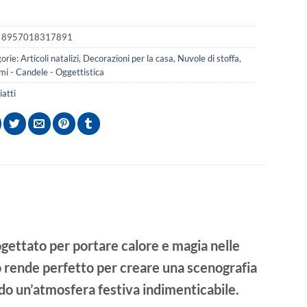
:
8957018317891
orie:
Articoli natalizi
,
Decorazioni per la casa
,
Nuvole di stoffa
,
mi - Candele - Oggettistica
iatti
ogettato per portare calore e magia nelle
lo rende perfetto per creare una scenografia
ndo un’atmosfera festiva indimenticabile.