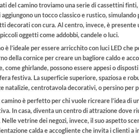
lati del camino troviamo una serie di
cassettini finti
i aggiungono un tocco classico e rustico, simulando p
ti decorati con cura. Al centro, invece, è presente
 piccoli oggetti come addobbi, candele o luci.
no è l’ideale per essere arricchito con
luci LED
che po
erno della cornice per creare un bagliore caldo e acc
ie, come ghirlande, possono essere appesi o dispost
fera festiva. La superficie superiore, spaziosa e ro
ze natalizie
,
centrotavola decorativi
, o persino per p
camino è perfetto per chi vuole ricreare l’idea di un
iva. In casa, diventa un centro di attrazione dove ri
i. Nelle vetrine dei negozi, invece, il suo aspetto sc
entazione calda e accogliente che invita i clienti a i