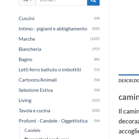
era:
è:
€9.30.
€8.40.
Cuscini
(59)
Intimo - pigiami e abbigliamento
(241)
Marche
(1337)
Biancheria
(757)
Bagno
(85)
Letti ferro battuto o imbottiti
(11)
Cartoons/Animali
(56)
DESCRIZI
Selezione Estiva
(54)
camin
Living
(121)
Tavola e cucina
Il cami
(243)
decoraz
Profumi - Candele - Oggettistica
(54)
accogli
Candele