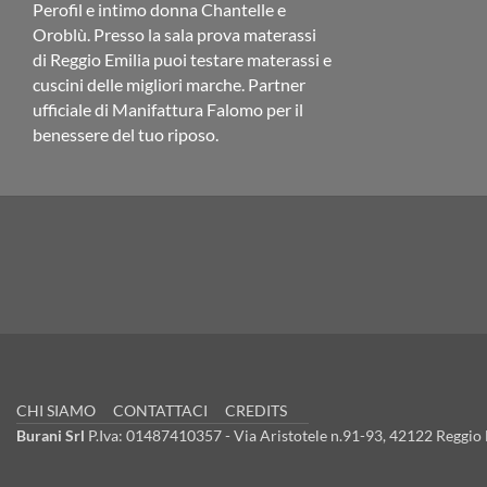
Perofil e intimo donna Chantelle e
Oroblù. Presso la sala prova materassi
di Reggio Emilia puoi testare materassi e
cuscini delle migliori marche. Partner
ufficiale di Manifattura Falomo per il
benessere del tuo riposo.
CHI SIAMO
CONTATTACI
CREDITS
Burani Srl
P.Iva: 01487410357 - Via Aristotele n.91-93, 42122 Reggio E