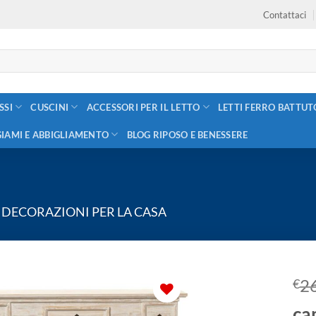
Contattaci
SSI
CUSCINI
ACCESSORI PER IL LETTO
LETTI FERRO BATTUT
GIAMI E ABBIGLIAMENTO
BLOG RIPOSO E BENESSERE
DECORAZIONI PER LA CASA
2
€
ca