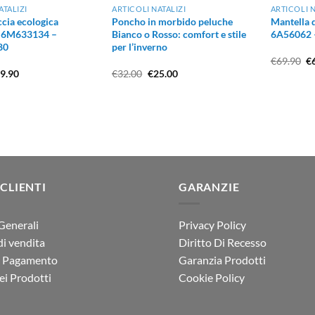
ATALIZI
ARTICOLI NATALIZI
ARTICOLI N
ccia ecologica
Poncho in morbido peluche
Mantella 
 6M633134 –
Bianco o Rosso: comfort e stile
6A56062 –
80
per l’inverno
Il
€
69.90
€
pr
Il
Il
Il
9.90
€
32.00
€
25.00
or
ezzo
prezzo
prezzo
prezzo
er
iginale
attuale
originale
attuale
€6
a:
è:
era:
è:
6.00.
€59.90.
€32.00.
€25.00.
 CLIENTI
GARANZIE
Generali
Privacy Policy
di vendita
Diritto Di Recesso
i Pagamento
Garanzia Prodotti
i Prodotti
Cookie Policy