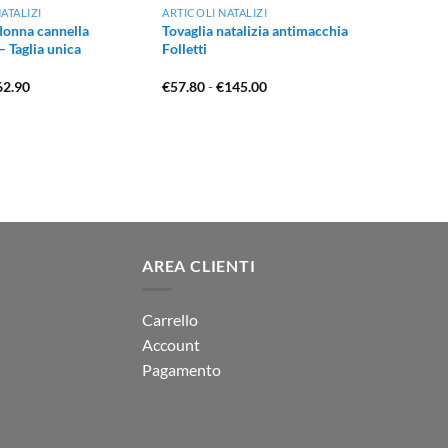
ATALIZI
ARTICOLI NATALIZI
donna cannella
Tovaglia natalizia antimacchia
 Taglia unica
Folletti
Il
Fascia
62.90
€
57.80
-
€
145.00
ezzo
prezzo
di
iginale
attuale
prezzo:
a:
è:
da
9.90.
€62.90.
€57.80
a
€145.00
AREA CLIENTI
Carrello
Account
Pagamento