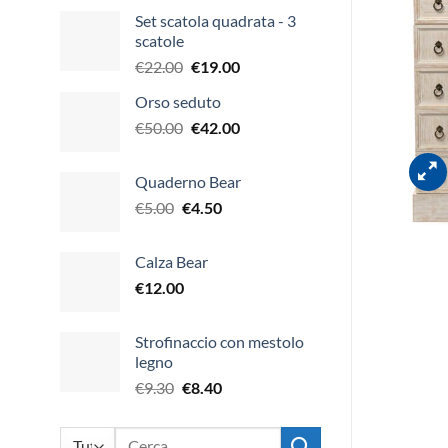
Set scatola quadrata - 3
scatole
Il
Il
€
22.00
€
19.00
prezzo
prezzo
Orso seduto
originale
attuale
Il
Il
€
50.00
€
42.00
era:
è:
prezzo
prezzo
€22.00.
€19.00.
originale
attuale
Quaderno Bear
era:
è:
Il
Il
€
5.00
€
4.50
€50.00.
€42.00.
prezzo
prezzo
originale
attuale
Calza Bear
era:
è:
€
12.00
€5.00.
€4.50.
Strofinaccio con mestolo
legno
Il
Il
€
9.30
€
8.40
prezzo
prezzo
originale
attuale
Cerca: