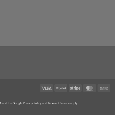
Visa
PayPal
Stripe
MasterCard
Cas
On
Del
HA and the Google
Privacy Policy
and
Terms of Service
apply.