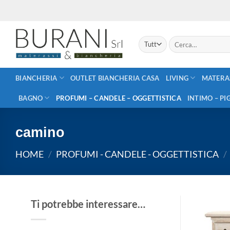
Salta
ai
contenuti
Cerca:
BIANCHERIA
OUTLET BIANCHERIA CASA
LIVING
MATERA
BAGNO
PROFUMI – CANDELE – OGGETTISTICA
INTIMO – PI
camino
HOME
/
PROFUMI - CANDELE - OGGETTISTICA
/
Ti potrebbe interessare…