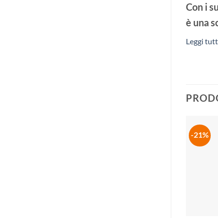
Con i su
è una sc
Leggi tut
PRODO
-21%