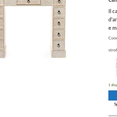
Il 
d’a
e m
Coor
stro
1 dis
S