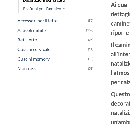
Decorazioni per la casa
Ai due 
Profumi per l'ambiente
dettagl
Accessori per il letto
(50)
caminet
Articoli natalizi
(159)
riporre
Reti Letto
(26)
Il cami
Cuscini cervicale
(11)
all’int
Cuscini memory
(12)
nataliz
Materassi
(51)
l’atmos
per
cal
Questo 
decorat
nataliz
un’ambi