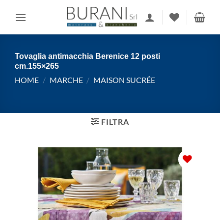
Salta
ai
contenuti
Tovaglia antimacchia Berenice 12 posti
cm.155×265
HOME
/
MARCHE
/
MAISON SUCRÉE
FILTRA