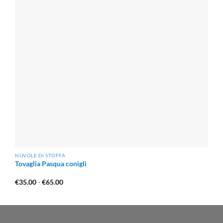
NUVOLE DI STOFFA
Tovaglia Pasqua conigli
Fascia
€
35.00
-
€
65.00
di
prezzo:
da
€35.00
a
€65.00