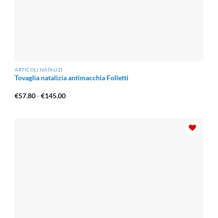
ARTICOLI NATALIZI
Tovaglia natalizia antimacchia Folletti
Fascia
€
57.80
-
€
145.00
di
prezzo:
da
€57.80
a
€145.00