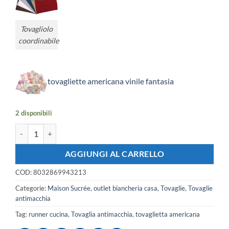
Tovagliolo
coordinabile
tovagliette americana vinile fantasia
2 disponibili
Tovaglia antimacchia Berenice 12 posti cm.155x265 quantità
AGGIUNGI AL CARRELLO
COD:
8032869943213
Categorie:
Maison Sucrée
,
outlet biancheria casa
,
Tovaglie
,
Tovaglie
antimacchia
Tag:
runner cucina
,
Tovaglia antimacchia
,
tovaglietta americana