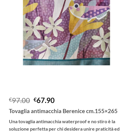
Il
Il
97.00
67.90
€
€
prezzo
prezzo
Tovaglia antimacchia Berenice cm.155×265
originale
attuale
era:
è:
Una
tovaglia antimacchia waterproof e no stiro
è la
€97.00.
€67.90.
soluzione perfetta per chi desidera unire praticità ed