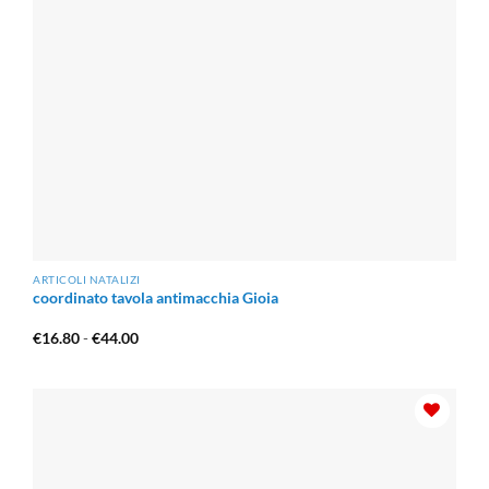
ARTICOLI NATALIZI
coordinato tavola antimacchia Gioia
Fascia
€
16.80
-
€
44.00
di
prezzo:
da
€16.80
a
€44.00