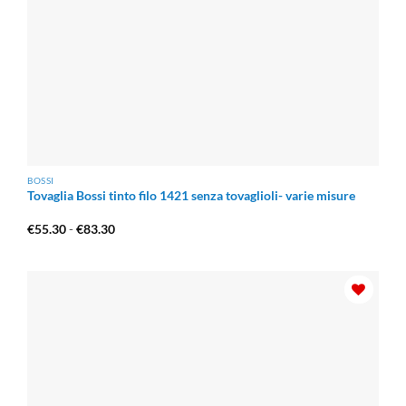
BOSSI
Tovaglia Bossi tinto filo 1421 senza tovaglioli- varie misure
Fascia
€
55.30
-
€
83.30
di
prezzo:
da
€55.30
a
€83.30