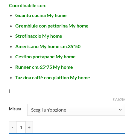
a
Coordinabile con:
€42.50
Guanto cucina My home
Grembiule con pettorina My home
Strofinaccio My home
Americano My home cm.35*50
Cestino portapane My home
Runner cm.65*75 My home
Tazzina caffè con piattino My home
ì
SVUOTA
Misura
Tovaglia cotone My home quantità