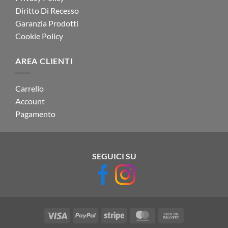
Diritto Di Recesso
Garanzia Prodotti
Cookie Policy
AREA CLIENTI
Carrello
Account
Pagamento
SEGUICI SU
Visa
PayPal
Stripe
MasterCard
Cash
On