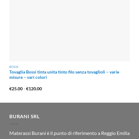
BOSSI
Tovaglia Bossi tinta unita tinto filo senza tovaglioli – varie
misure – vari colori
Fascia
€
25.00
-
€
120.00
di
prezzo:
da
€25.00
a
€120.00
BURANI SRL
Materassi Burani è il punto di riferimento a Reggio Emilia