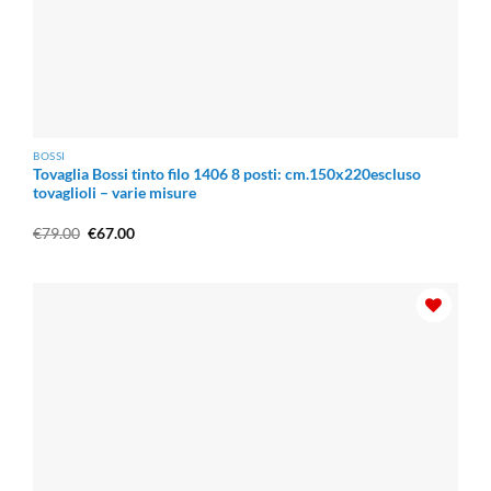
BOSSI
Tovaglia Bossi tinto filo 1406 8 posti: cm.150x220escluso
tovaglioli – varie misure
Il
Il
€
79.00
€
67.00
prezzo
prezzo
originale
attuale
era:
è:
€79.00.
€67.00.