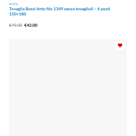
BOSSI
Tovaglia Bossi tinto filo 1349 senza tovaglioli – 6 posti
150×180
Il
Il
€
49.00
€
42.00
prezzo
prezzo
originale
attuale
era:
è:
€49.00.
€42.00.