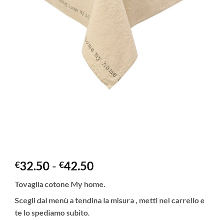
Fascia
32.50
-
42.50
€
€
di
Tovaglia cotone My home.
prezzo:
da
Scegli dal menù a tendina la misura , metti nel carrello e
€32.50
te lo spediamo subito.