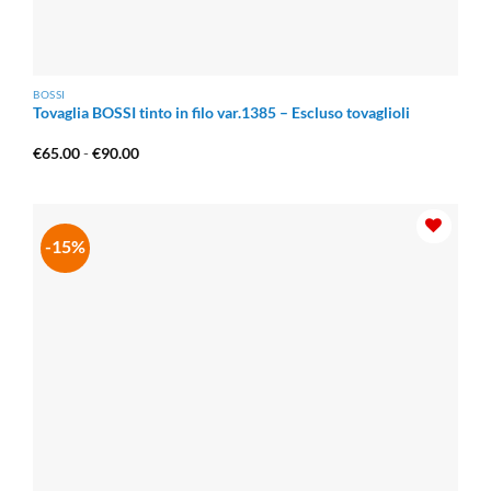
BOSSI
Tovaglia BOSSI tinto in filo var.1385 – Escluso tovaglioli
Fascia
€
65.00
-
€
90.00
di
prezzo:
da
€65.00
a
€90.00
-15%