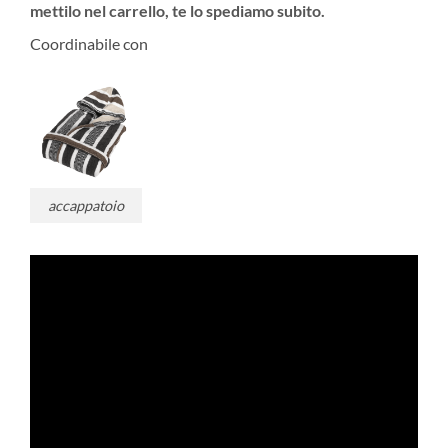
a
mettilo nel carrello, te lo spediamo subito.
€49.50
Coordinabile con
accappatoio