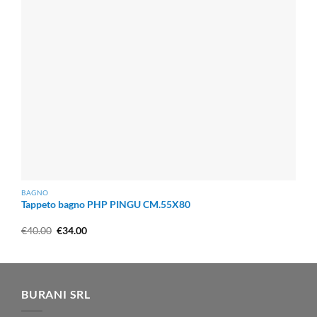
BAGNO
Tappeto bagno PHP PINGU CM.55X80
Il
Il
€
40.00
€
34.00
prezzo
prezzo
originale
attuale
era:
è:
€40.00.
€34.00.
BURANI SRL