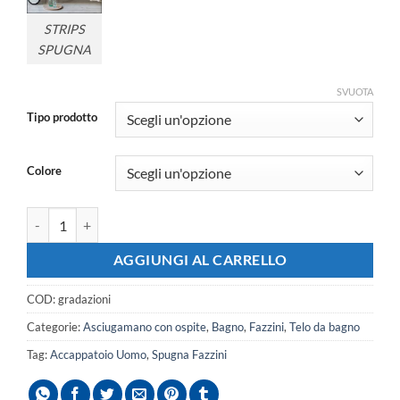
STRIPS
SPUGNA
SVUOTA
Tipo prodotto
Colore
Spugna Fazzini Gradazioni quantità
AGGIUNGI AL CARRELLO
COD:
gradazioni
Categorie:
Asciugamano con ospite
,
Bagno
,
Fazzini
,
Telo da bagno
Tag:
Accappatoio Uomo
,
Spugna Fazzini