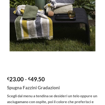
Fascia
23.00
-
49.50
€
€
di
Spugna Fazzini Gradazioni
prezzo:
da
Scegli dal menu a tendina se desideri un telo oppure un
€23.00
asciugamano con ospite, poi il colore che preferisci e