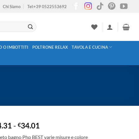
Chi Siamo
Tel:+39 0522553692
O O IMBOTTITI
POLTRONE RELAX
TAVOLA E CUCINA
Fascia
4.31
-
34.01
€
di
eto bagno Php BEST varie misure e colore