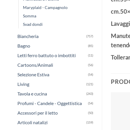
Maryplaid - Campagnolo
cm.50
Somma
Lavaggi
Svad dondi
Manuten
Biancheria
(757)
tenendo
Bagno
(85)
Letti ferro battuto o imbottiti
(11)
Tollera
Cartoons/Animali
(56)
Selezione Estiva
(54)
PRODO
Living
(121)
Tavola e cucina
(243)
Profumi - Candele - Oggettistica
(54)
Accessori per il letto
(50)
Articoli natalizi
(159)