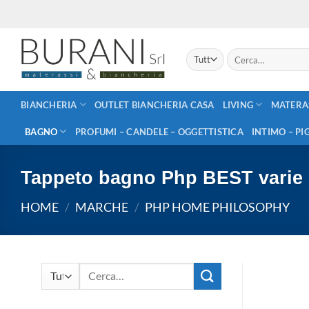
Salta
ai
contenuti
Cerca:
BIANCHERIA
OUTLET BIANCHERIA CASA
LIVING
MATERA
BAGNO
PROFUMI – CANDELE – OGGETTISTICA
INTIMO – PI
Tappeto bagno Php BEST varie 
HOME
/
MARCHE
/
PHP HOME PHILOSOPHY
Cerca: