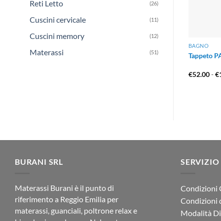
Reti Letto
(26)
Cuscini cervicale
(11)
Cuscini memory
(12)
BAGNO
Materassi
(51)
Tappeto P
€
52.00
-
€
BURANI SRL
SERVIZIO
Materassi Burani è il punto di
Condizioni 
riferimento a Reggio Emilia per
Condizioni 
materassi, guanciali, poltrone relax e
Modalità D