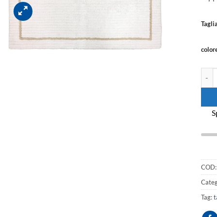
Tagli
color
Tappe
S
COD
Categ
Tag:
t