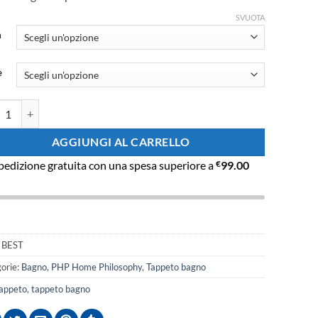
prezzo:
da
SVUOTA
€24.31
a
a
€34.01
e
to bagno Php BEST varie misure e colore quantità
AGGIUNGI AL CARRELLO
pedizione gratuita con una spesa superiore a
€
99.00
:
BEST
orie:
Bagno
,
PHP Home Philosophy
,
Tappeto bagno
appeto
,
tappeto bagno