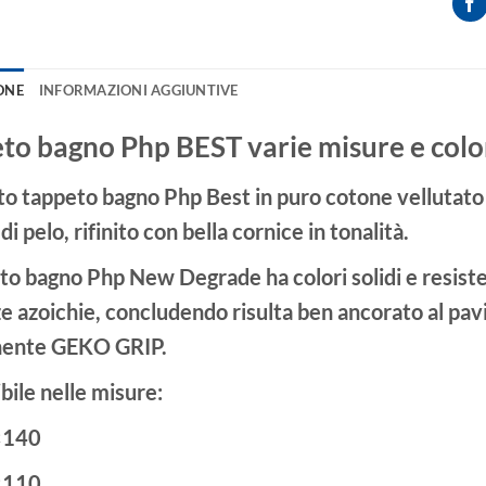
ONE
INFORMAZIONI AGGIUNTIVE
to bagno Php BEST varie misure e colo
ato
tappeto bagno
Php Best in puro cotone vellutato
di pelo, rifinito con bella cornice in tonalità.
eto bagno Php New Degrade ha colori solidi e resisten
e azoichie, concludendo risulta ben ancorato al pav
ente GEKO GRIP.
bile nelle misure:
×140
×110