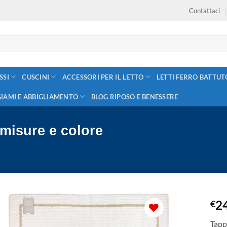
Contattaci
SSI
CUSCINI
ACCESSORI PER IL LETTO
LETTI FERRO BATTUT
GIAMI E ABBIGLIAMENTO
BLOG RIPOSO E BENESSERE
misure e colore
2
€
Tapp