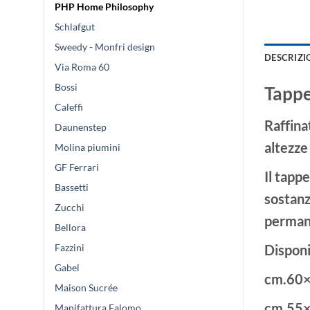
PHP Home Philosophy
Schlafgut
Sweedy - Monfri design
DESCRIZI
Via Roma 60
Bossi
Tappe
Caleffi
Raffin
Daunenstep
altezze 
Molina piumini
GF Ferrari
Il tapp
Bassetti
sostanz
Zucchi
perman
Bellora
Fazzini
Disponi
Gabel
cm.60
Maison Sucrée
cm.55
Manifattura Falomo