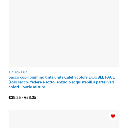
BIANCHERIA
Sacco copripiumino tinta unita Caleffi colors DOUBLE FACE
(solo sacco- federe e sotto lenzuolo acquistabili a parte) vari
colori – varie misure
Fascia
€
38.25
-
€
58.05
di
prezzo:
da
€38.25
a
€58.05