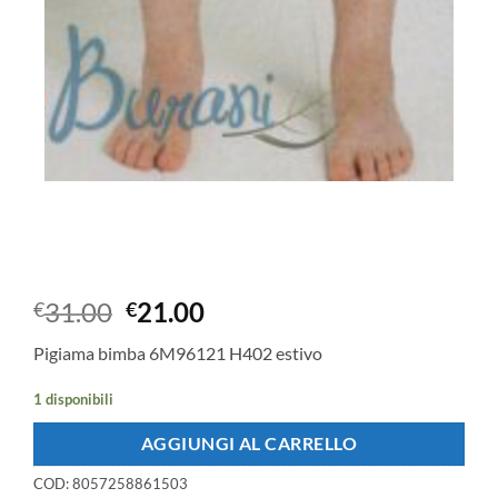
Il
Il
31.00
21.00
€
€
prezzo
prezzo
Pigiama bimba 6M96121 H402 estivo
originale
attuale
era:
è:
1 disponibili
€31.00.
€21.00.
AGGIUNGI AL CARRELLO
COD:
8057258861503