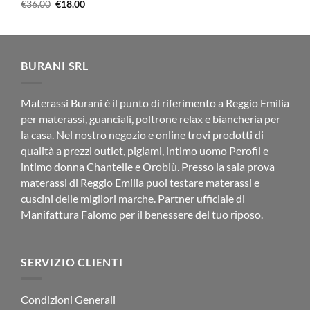
Il
Il
€
36.00
€
18.00
prezzo
prezzo
originale
attuale
era:
è:
€36.00.
€18.00.
BURANI SRL
Materassi Burani è il punto di riferimento a Reggio Emilia
per materassi, guanciali, poltrone relax e biancheria per
la casa. Nel nostro negozio e online trovi prodotti di
qualità a prezzi outlet, pigiami, intimo uomo Perofil e
intimo donna Chantelle e Oroblù. Presso la sala prova
materassi di Reggio Emilia puoi testare materassi e
cuscini delle migliori marche. Partner ufficiale di
Manifattura Falomo per il benessere del tuo riposo.
SERVIZIO CLIENTI
Condizioni Generali