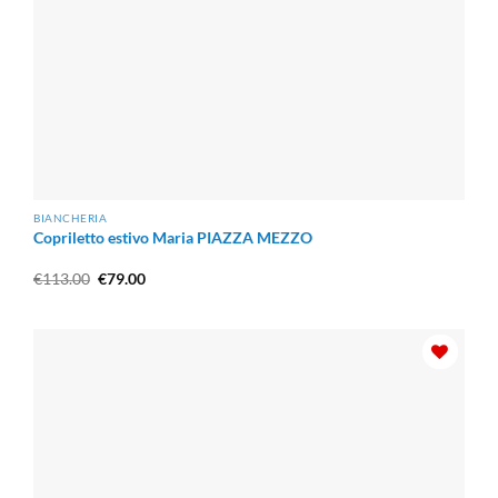
BIANCHERIA
Copriletto estivo Maria PIAZZA MEZZO
Il
Il
€
113.00
€
79.00
prezzo
prezzo
originale
attuale
era:
è:
€113.00.
€79.00.