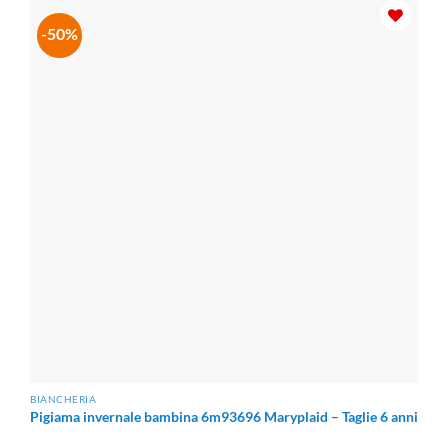
€200.00
a
€275.00
-50%
BIANCHERIA
Pigiama invernale bambina 6m93696 Maryplaid – Taglie 6 anni