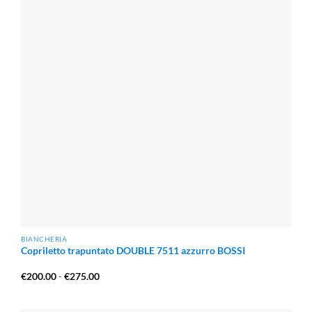
BIANCHERIA
Copriletto trapuntato DOUBLE 7511 azzurro BOSSI
Fascia
€
200.00
-
€
275.00
di
prezzo:
da