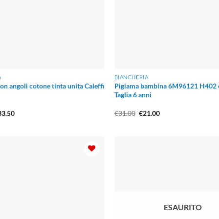
A
BIANCHERIA
n angoli cotone tinta unita Caleffi
Pigiama bambina 6M96121 H402 e
Taglia 6 anni
Fascia
Il
Il
33.50
€
31.00
€
21.00
di
prezzo
prezzo
prezzo:
originale
attuale
da
era:
è:
€20.88
€31.00.
€21.00.
a
€33.50
ESAURITO