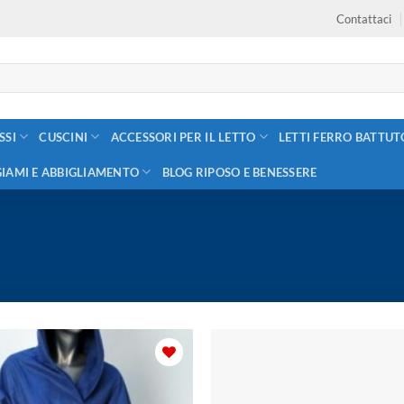
Contattaci
SSI
CUSCINI
ACCESSORI PER IL LETTO
LETTI FERRO BATTUT
GIAMI E ABBIGLIAMENTO
BLOG RIPOSO E BENESSERE