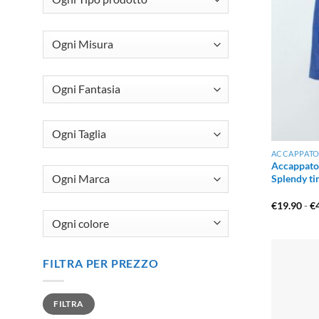
ACCAPPATO
Accappatoi
Splendy ti
€
19.90
-
€
FILTRA PER PREZZO
Prezzo
Prezzo
FILTRA
Min
Max