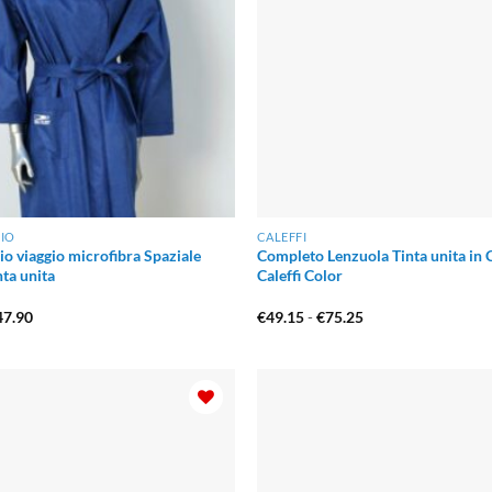
IO
CALEFFI
o viaggio microfibra Spaziale
Completo Lenzuola Tinta unita in 
nta unita
Caleffi Color
Fascia
Fascia
47.90
€
49.15
-
€
75.25
di
di
prezzo:
prezzo:
da
da
€19.90
€49.15
a
a
€47.90
€75.25