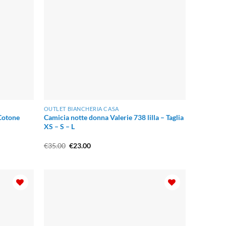
OUTLET BIANCHERIA CASA
Cotone
Camicia notte donna Valerie 738 lilla – Taglia
XS – S – L
Il
Il
€
35.00
€
23.00
prezzo
prezzo
originale
attuale
era:
è:
€35.00.
€23.00.