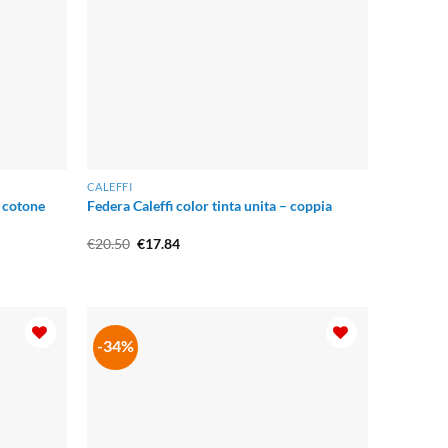
CALEFFI
 cotone
Federa Caleffi color tinta unita – coppia
Il
Il
€
20.50
€
17.84
prezzo
prezzo
originale
attuale
era:
è:
€20.50.
€17.84.
-34%