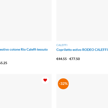
CALEFFI
estivo cotone Rio Caleffi tessuto
Copriletto estivo RODEO CALEFFI
Fascia
€
44.55
-
€
77.50
di
Fascia
65.25
prezzo:
di
da
prezzo:
€44.55
da
a
€45.24
€77.50
a
€65.25
-32%