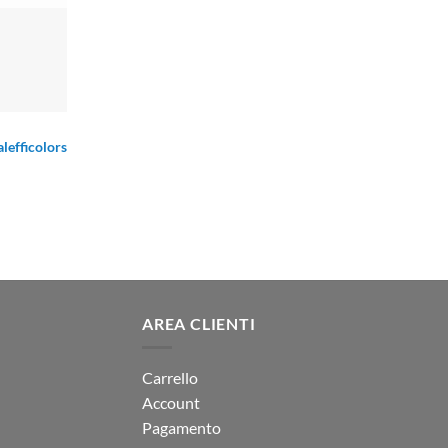
lefficolors
AREA CLIENTI
Carrello
Account
Pagamento