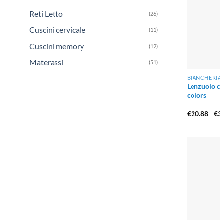
Reti Letto
(26)
Cuscini cervicale
(11)
Cuscini memory
(12)
Materassi
(51)
BIANCHERI
Lenzuolo co
colors
€
20.88
-
€