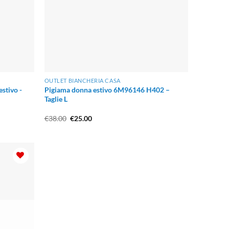
OUTLET BIANCHERIA CASA
stivo -
Pigiama donna estivo 6M96146 H402 –
Taglie L
Il
Il
€
38.00
€
25.00
prezzo
prezzo
originale
attuale
era:
è:
€38.00.
€25.00.