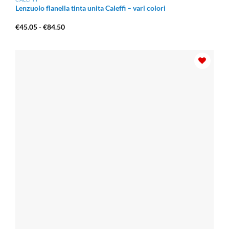
Lenzuolo flanella tinta unita Caleffi – vari colori
Fascia
€
45.05
-
€
84.50
di
prezzo:
da
€45.05
a
€84.50