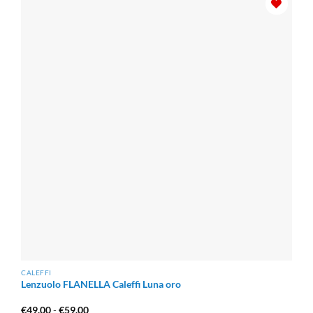
CALEFFI
Lenzuolo FLANELLA Caleffi Luna oro
Fascia
€
49.00
-
€
59.00