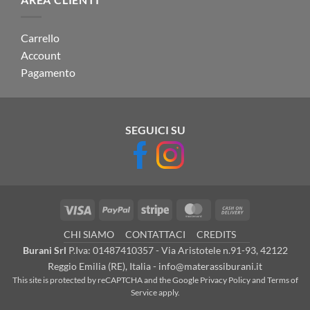
Carrello
Account
Pagamento
SEGUICI SU
Visa
PayPal
Stripe
MasterCard
Cash
On
CHI SIAMO
CONTATTACI
CREDITS
Delivery
Burani Srl
P.Iva: 01487410357 - Via Aristotele n.91-93, 42122
Reggio Emilia (RE), Italia - info@materassiburani.it
This site is protected by reCAPTCHA and the Google
Privacy Policy
and
Terms of
Service
apply.