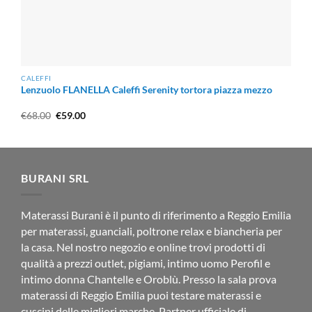
CALEFFI
Lenzuolo FLANELLA Caleffi Serenity tortora piazza mezzo
Il
Il
€
68.00
€
59.00
prezzo
prezzo
originale
attuale
era:
è:
€68.00.
€59.00.
BURANI SRL
Materassi Burani è il punto di riferimento a Reggio Emilia
per materassi, guanciali, poltrone relax e biancheria per
la casa. Nel nostro negozio e online trovi prodotti di
qualità a prezzi outlet, pigiami, intimo uomo Perofil e
intimo donna Chantelle e Oroblù. Presso la sala prova
materassi di Reggio Emilia puoi testare materassi e
cuscini delle migliori marche. Partner ufficiale di