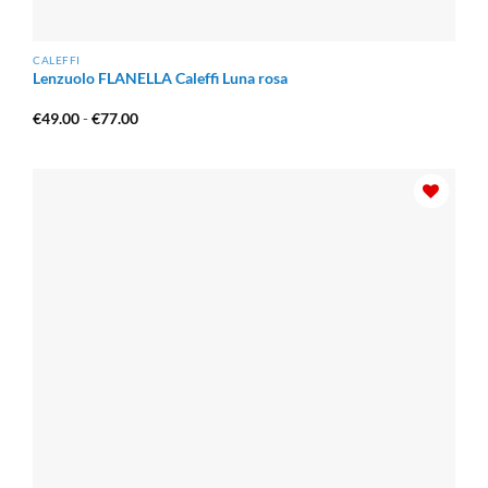
CALEFFI
Lenzuolo FLANELLA Caleffi Luna rosa
Fascia
€
49.00
-
€
77.00
di
prezzo:
da
€49.00
a
€77.00