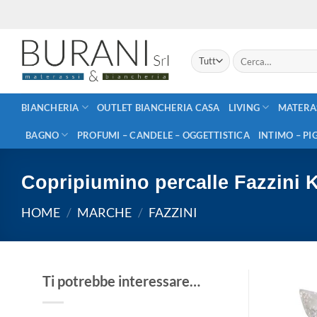
Salta
ai
contenuti
Cerca:
BIANCHERIA
OUTLET BIANCHERIA CASA
LIVING
MATERA
BAGNO
PROFUMI – CANDELE – OGGETTISTICA
INTIMO – PI
Copripiumino percalle Fazzini K
HOME
/
MARCHE
/
FAZZINI
Ti potrebbe interessare…