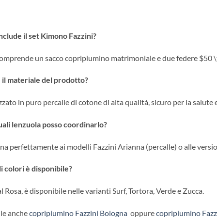
nclude il set Kimono Fazzini?
 comprende un sacco copripiumino matrimoniale e due federe
$50 \
 il materiale del prodotto?
zzato in puro percalle di cotone di alta qualità, sicuro per la salute 
ali lenzuola posso coordinarlo?
ina perfettamente ai modelli Fazzini Arianna (percalle) o alle versio
li colori è disponibile?
l Rosa, è disponibile nelle varianti Surf, Tortora, Verde e Zucca.
ile anche
copripiumino Fazzini Bologna
oppure
copripiumino Fazz