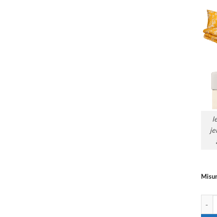
l
je
Misu
Copri