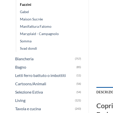
Fazzini
Gabel
Maison Sucrée
Manifattura Falomo
Maryplaid - Campagnolo
Somma
Svad dondi
Biancheria
(757)
Bagno
(85)
Letti ferro battuto o imbottiti
(11)
Cartoons/Animali
(56)
Selezione Estiva
DESCRIZI
(54)
Living
(121)
Copri
Tavola e cucina
(243)