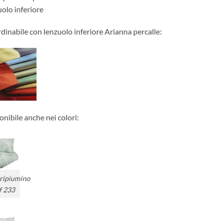
prezzo:
uolo inferiore
da
€135.00
dinabile con lenzuolo inferiore Arianna percalle:
a
€155.00
onibile anche nei colori:
ripiumino
f 233