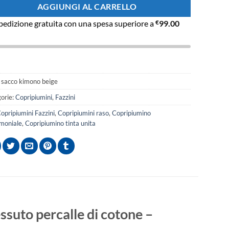
AGGIUNGI AL CARRELLO
pedizione gratuita con una spesa superiore a
€
99.00
:
sacco kimono beige
orie:
Copripiumini
,
Fazzini
opripiumini Fazzini
,
Copripiumini raso
,
Copripiumino
moniale
,
Copripiumino tinta unita
ssuto percalle di cotone –