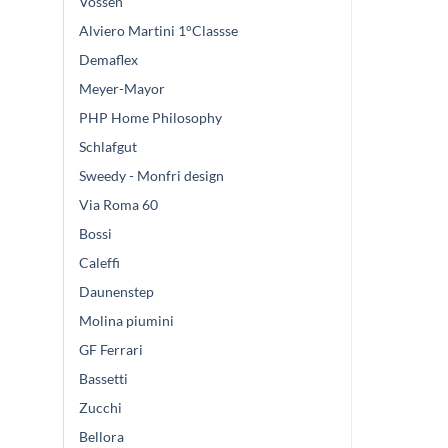
Vossen
Alviero Martini 1°Classse
Demaflex
Meyer-Mayor
PHP Home Philosophy
Schlafgut
Sweedy - Monfri design
Via Roma 60
Bossi
Caleffi
Daunenstep
Molina piumini
GF Ferrari
Bassetti
Zucchi
Bellora