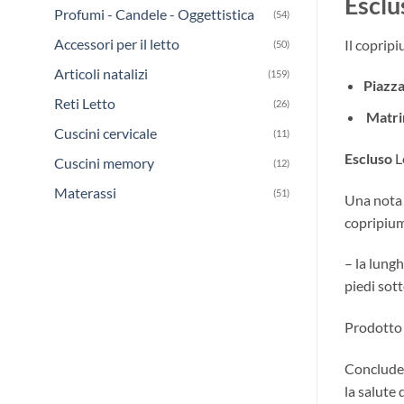
Esclu
Profumi - Candele - Oggettistica
(54)
Accessori per il letto
Il coprip
(50)
Articoli natalizi
(159)
Piazz
Reti Letto
(26)
Matri
Cuscini cervicale
(11)
Escluso
L
Cuscini memory
(12)
Materassi
(51)
Una nota 
copripium
– la lung
piedi sott
Prodotto 
Concluden
la salute 