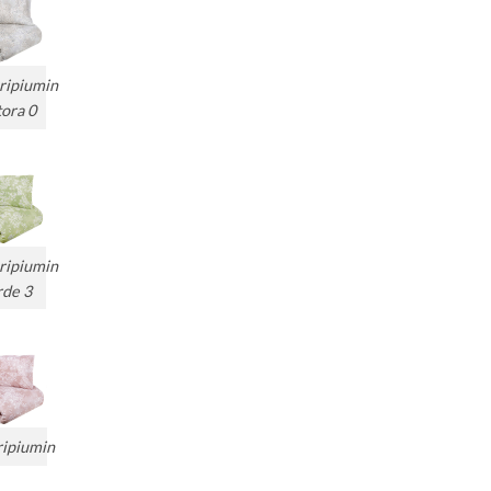
ripiumin
tora 0
ripiumin
rde 3
ripiumin