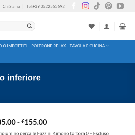
Chi Siamo
Tel:+39 0522553692
O O IMBOTTITI
POLTRONE RELAX
TAVOLA E CUCINA
o inferiore
Fascia
35.00
-
155.00
€
di
ipiumino percalle Fazzini Kimono tortora 0 – Escluso