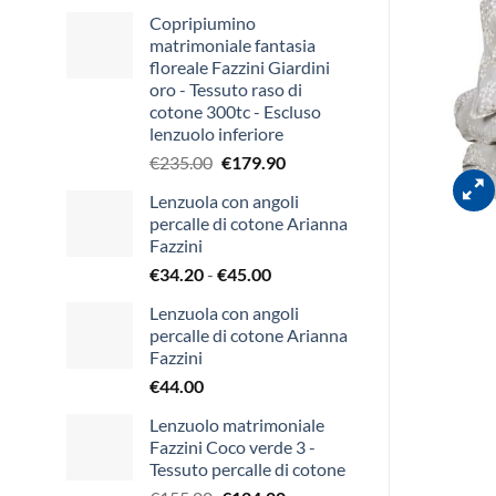
Copripiumino
matrimoniale fantasia
floreale Fazzini Giardini
oro - Tessuto raso di
cotone 300tc - Escluso
lenzuolo inferiore
Il
Il
€
235.00
€
179.90
prezzo
prezzo
Lenzuola con angoli
originale
attuale
percalle di cotone Arianna
era:
è:
Fazzini
€235.00.
€179.90.
Fascia
€
34.20
-
€
45.00
di
Lenzuola con angoli
prezzo:
percalle di cotone Arianna
da
Fazzini
€34.20
€
44.00
a
€45.00
Lenzuolo matrimoniale
Fazzini Coco verde 3 -
Tessuto percalle di cotone