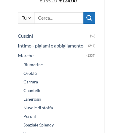
Il
Il
€
155.00
€
124.00
prezzo
prezzo
originale
attuale
Cerca:
era:
è:
€155.00.
€124.00.
Cuscini
(59)
Intimo - pigiami e abbigliamento
(241)
Marche
(1337)
Blumarine
Oroblù
Carrara
Chantelle
Lanerossi
Nuvole di stoffa
Perofil
Spaziale Splendy