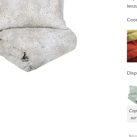
lenz
Coor
Disp
Cop
sur