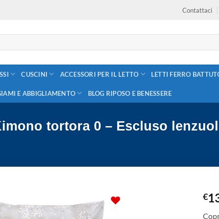
Contattaci
SSI
CUSCINI
ACCESSORI PER IL LETTO
LETTI FERRO BATTUT
GIAMI E ABBIGLIAMENTO
BLOG RIPOSO E BENESSERE
imono tortora 0 – Escluso lenzuol
1
€
Copr