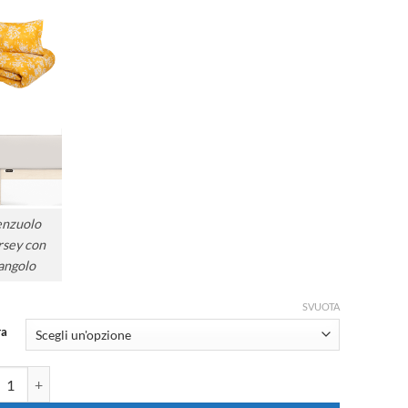
enzuolo
rsey con
angolo
SVUOTA
ra
piumino percalle Fazzini Kimono tortora 0 - Escluso lenzuolo inferiore 