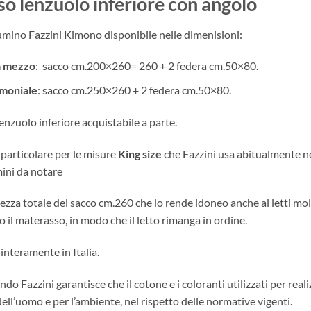
so lenzuolo inferiore con angolo
iumino Fazzini Kimono disponibile nelle dimenisioni:
a mezzo
: sacco cm.200×260= 260 + 2 federa cm.50×80.
moniale
: sacco cm.250×260 + 2 federa cm.50×80.
enzuolo inferiore acquistabile a parte.
particolare per le misure
King size
che Fazzini usa abitualmente nel
ini da notare
hezza totale del sacco cm.260 che lo rende idoneo anche al letti mo
o il materasso, in modo che il letto rimanga in ordine.
interamente in Italia.
do Fazzini garantisce che il cotone e i coloranti utilizzati per rea
dell’uomo e per l’ambiente, nel rispetto delle normative vigenti.