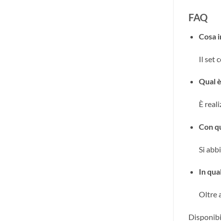
FAQ
Cosa i
Il set
Qual è
È reali
Con qu
Si abb
In qua
Oltre a
Disponib