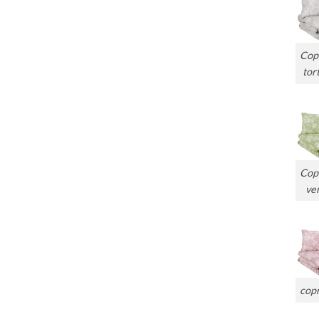
Cop
tor
Cop
ve
cop