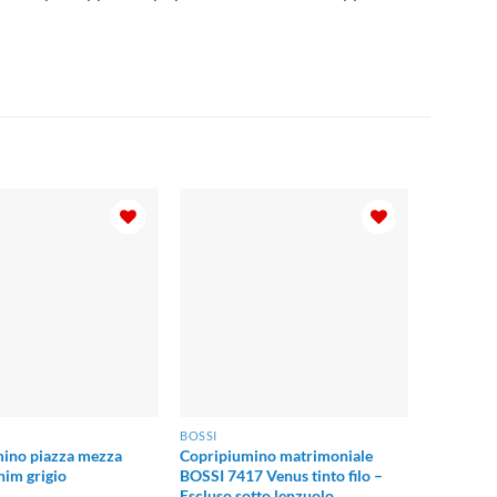
BOSSI
ino piazza mezza
Copripiumino matrimoniale
nim grigio
BOSSI 7417 Venus tinto filo –
Escluso sotto lenzuolo