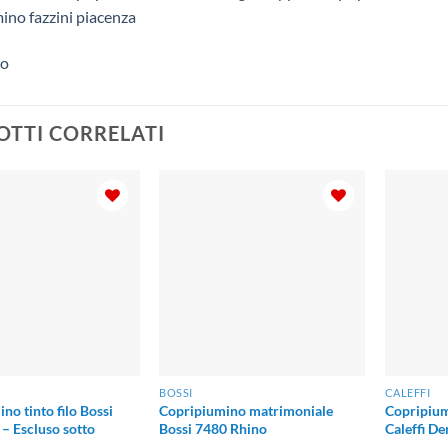
ino fazzini piacenza
to
TTI CORRELATI
BOSSI
CALEFFI
no tinto filo Bossi
Copripiumino matrimoniale
Copripium
 – Escluso sotto
Bossi 7480 Rhino
Caleffi De