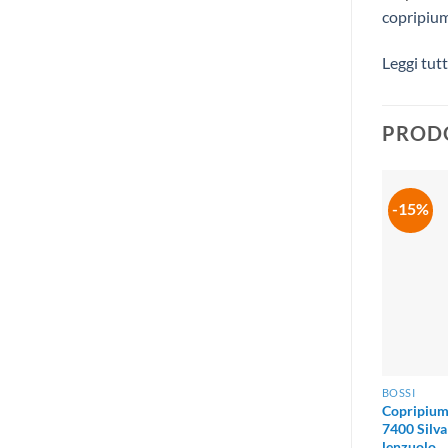
copripium
Leggi tut
PRODO
-15%
BOSSI
Copripiumi
7400 Silva
lenzuolo