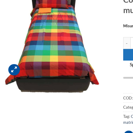
mu
Misu
Copri
S
COD
Categ
Tag:
C
matri