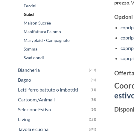
prezzo
. 
Fazzini
Gabel
Opzioni 
Maison Sucrée
coprip
Manifattura Falomo
coprip
Maryplaid - Campagnolo
coprip
Somma
Svad dondi
coprpi
Biancheria
(757)
Offerta
Bagno
(85)
Coord
Letti ferro battuto o imbottiti
(11)
estiv
Cartoons/Animali
(56)
Disponi
Selezione Estiva
(54)
Living
(121)
Tavola e cucina
(243)