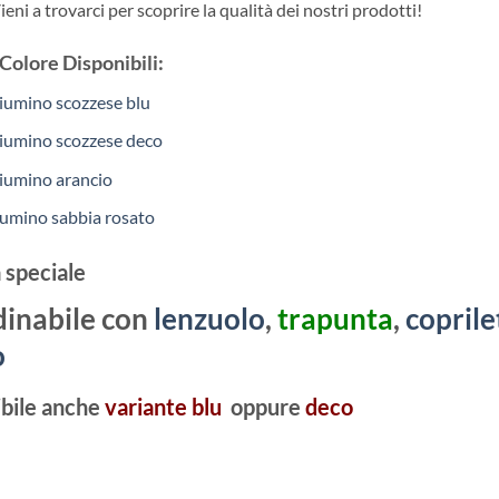
Vieni a trovarci per scoprire la qualità dei nostri prodotti!
Colore Disponibili:
iumino scozzese blu
iumino scozzese deco
iumino arancio
umino sabbia rosato
 speciale
inabile con
lenzuolo
,
trapunta
,
coprile
o
bile anche
v
ariante blu
oppure
deco