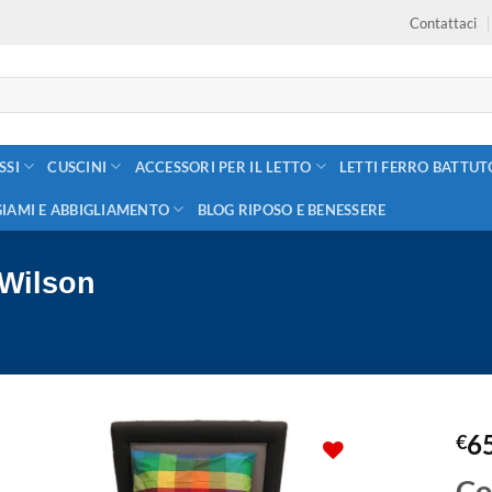
Contattaci
SSI
CUSCINI
ACCESSORI PER IL LETTO
LETTI FERRO BATTUT
GIAMI E ABBIGLIAMENTO
BLOG RIPOSO E BENESSERE
 Wilson
6
€
Co