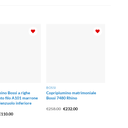
BOSSI
ino Bossi a righe
Copripiumino matrimoniale
nto filo A101 marrone
Bossi 7480 Rhino
lenzuolo inferiore
Il
Il
€
258.00
€
232.00
prezzo
prezzo
l
Il
€
110.00
originale
attuale
prezzo
prezzo
era:
è:
originale
attuale
€258.00.
€232.00.
era:
è: