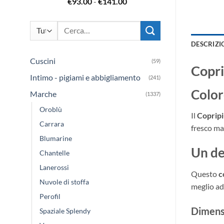
Fascia
€
93.00
-
€
141.00
a
di
€79.99
prezzo:
Cerca:
da
€93.00
DESCRIZI
a
Cuscini
(59)
€141.00
Copri
Intimo - pigiami e abbigliamento
(241)
Color
Marche
(1337)
Oroblù
Il
Copripi
Carrara
fresco mad
Blumarine
Un de
Chantelle
Lanerossi
Questo
c
Nuvole di stoffa
meglio ad
Perofil
Dimensi
Spaziale Splendy