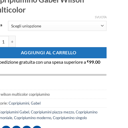
prezzo:
da
lticolor
€65.78
SVUOTA
a
ra
€105.80
piumino multicolor Gabel Wilson quantità
AGGIUNGI AL CARRELLO
pedizione gratuita con una spesa superiore a
€
99.00
:
wilson multicolor copripiumino
orie:
Copripiumini
,
Gabel
opripiumini Gabel
,
Copripiumini piazza mezzo
,
Copripiumino
moniale
,
Copripiumino moderno
,
Copripiumino singolo