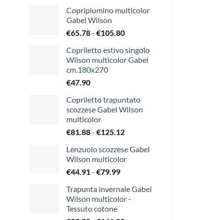
Copripiumino multicolor
Gabel Wilson
Fascia
€
65.78
-
€
105.80
di
Copriletto estivo singolo
prezzo:
Wilson multicolor Gabel
da
cm.180x270
€65.78
€
47.90
a
€105.80
Copriletto trapuntato
scozzese Gabel Wilson
multicolor
Fascia
€
81.88
-
€
125.12
di
Lenzuolo scozzese Gabel
prezzo:
Wilson multicolor
da
Fascia
€
44.91
-
€
79.99
€81.88
di
a
Trapunta invernale Gabel
prezzo:
€125.12
Wilson multicolor -
da
Tessuto cotone
€44.91