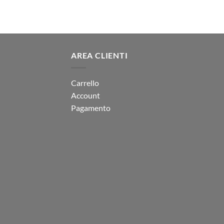
€139.00.
€110.00.
AREA CLIENTI
Carrello
Account
Pagamento