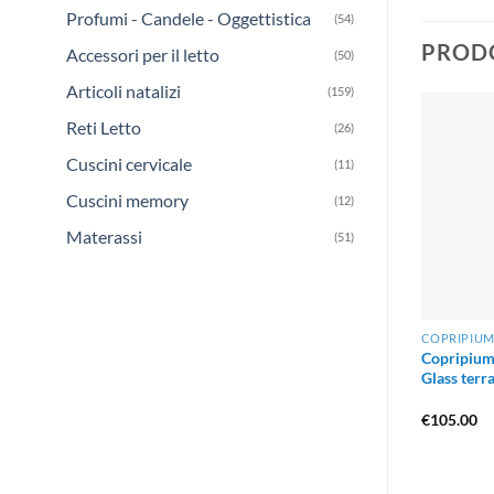
Profumi - Candele - Oggettistica
(54)
PRODO
Accessori per il letto
(50)
Articoli natalizi
(159)
Reti Letto
(26)
Cuscini cervicale
(11)
Cuscini memory
(12)
Materassi
(51)
COPRIPIUM
Copripium
Glass terr
€
105.00