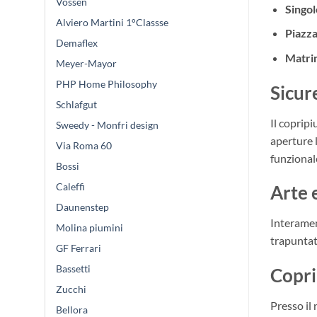
Vossen
Singol
Alviero Martini 1°Classse
Piazz
Demaflex
Matri
Meyer-Mayor
PHP Home Philosophy
Sicur
Schlafgut
Il copripi
Sweedy - Monfri design
aperture 
Via Roma 60
funzional
Bossi
Caleffi
Arte e
Daunenstep
Interamen
Molina piumini
trapuntati
GF Ferrari
Bassetti
Copri
Zucchi
Presso il
Bellora