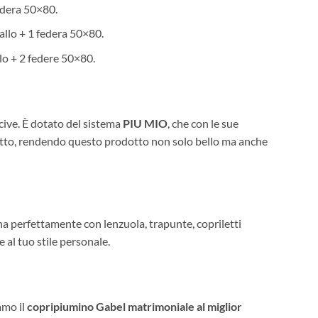
edera 50×80.
llo + 1 federa 50×80.
lo + 2 federe 50×80.
cive. È dotato del sistema
PIU MIO
, che con le sue
l letto, rendendo questo prodotto non solo bello ma anche
a perfettamente con lenzuola, trapunte, copriletti
e al tuo stile personale.
amo il
copripiumino Gabel matrimoniale
al miglior