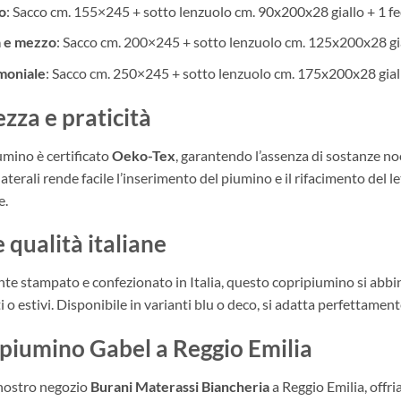
o
: Sacco cm. 155×245 + sotto lenzuolo cm. 90x200x28 giallo + 1 f
a e mezzo
: Sacco cm. 200×245 + sotto lenzuolo cm. 125x200x28 gia
moniale
: Sacco cm. 250×245 + sotto lenzuolo cm. 175x200x28 gial
ezza e praticità
umino è certificato
Oeko-Tex
, garantendo l’assenza di sostanze no
laterali rende facile l’inserimento del piumino e il rifacimento de
e.
 qualità italiane
te stampato e confezionato in Italia, questo copripiumino si abbin
 o estivi. Disponibile in varianti blu o deco, si adatta perfettament
piumino Gabel a Reggio Emilia
 nostro negozio
Burani Materassi Biancheria
a Reggio Emilia, offri