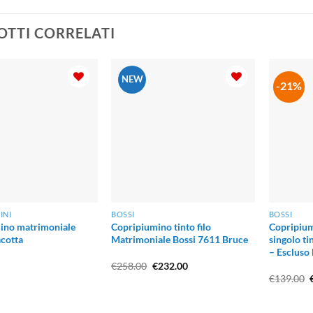
TTI CORRELATI
NEW
-21%
INI
BOSSI
BOSSI
ino matrimoniale
Copripiumino tinto filo
Copripium
acotta
Matrimoniale Bossi 7611 Bruce
singolo ti
– Escluso 
Il
Il
€
258.00
€
232.00
prezzo
prezzo
I
€
139.00
originale
attuale
era:
è:
€258.00.
€232.00.