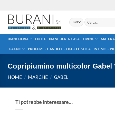
Salta
ai
contenuti
Cerca:
BIANCHERIA
OUTLET BIANCHERIA CASA
LIVING
MATERA
BAGNO
PROFUMI – CANDELE – OGGETTISTICA
INTIMO – PI
Copripiumino multicolor Gabel
HOME
/
MARCHE
/
GABEL
Ti potrebbe interessare…