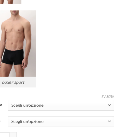
boxer sport
SVUOTA
e
a
 Perofil push up in modal elasticizzato vprt0017 Bianco - nero - blu quan