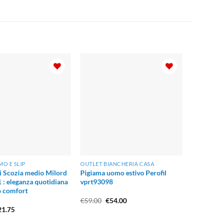
O E SLIP
OUTLET BIANCHERIA CASA
di Scozia medio Milord
Pigiama uomo estivo Perofil
 : eleganza quotidiana
vprt93098
 comfort
Il
Il
€
59.00
€
54.00
prezzo
prezzo
Il
21.75
originale
attuale
ezzo
prezzo
era:
è: