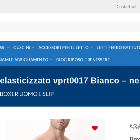
Contattaci
SSI
CUSCINI
ACCESSORI PER IL LETTO
LETTI FERRO BATTUT
GIAMI E ABBIGLIAMENTO
BLOG RIPOSO E BENESSERE
elasticizzato vprt0017 Bianco – ne
BOXER UOMO E SLIP
3
€
Box