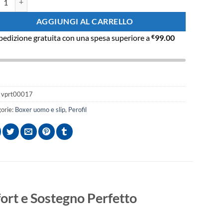
AGGIUNGI AL CARRELLO
pedizione gratuita con una spesa superiore a
€
99.00
:
vprt00017
orie:
Boxer uomo e slip
,
Perofil
ort e Sostegno Perfetto