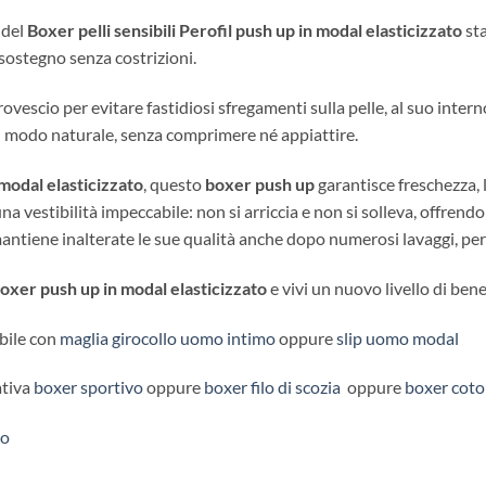
 del
Boxer pelli sensibili
Perofil push up in modal elasticizzato
sta
ostegno senza costrizioni.
rovescio per evitare fastidiosi sfregamenti sulla pelle, al suo inter
in modo naturale, senza comprimere né appiattire.
modal elasticizzato
, questo
boxer push up
garantisce freschezza, 
na vestibilità impeccabile: non si arriccia e non si solleva, offrendo
antiene inalterate le sue qualità anche dopo numerosi lavaggi, pe
oxer push up in modal elasticizzato
e vivi un nuovo livello di ben
bile con
maglia girocollo uomo intimo
oppure
slip uomo modal
ativa
boxer sportivo
oppure
boxer filo di scozia
oppure
boxer coto
to