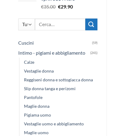
€34.50.
€29.90.
Il
Il
€
35.00
€
29.90
prezzo
prezzo
originale
attuale
Cerca:
era:
è:
€35.00.
€29.90.
Cuscini
(59)
Intimo - pigiami e abbigliamento
(241)
Calze
Vestaglie donna
Reggiseni donna e sottogiacca donna
Slip donna tanga e perizomi
Pantofole
Maglie donna
Pigiama uomo
Vestaglie uomo e abbigliamento
Maglie uomo