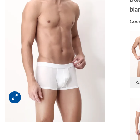
bia
Coor
Sl