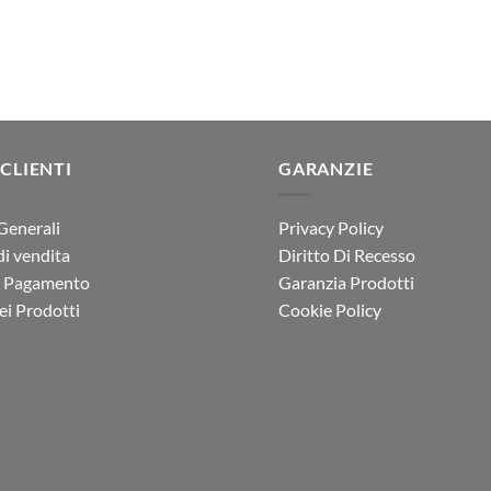
or
125.00.
€99.90.
er
€2
 CLIENTI
GARANZIE
Generali
Privacy Policy
di vendita
Diritto Di Recesso
i Pagamento
Garanzia Prodotti
i Prodotti
Cookie Policy