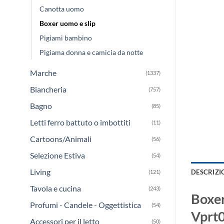
Canotta uomo
Boxer uomo e slip
Pigiami bambino
Pigiama donna e camicia da notte
Marche
(1337)
Biancheria
(757)
Bagno
(85)
Letti ferro battuto o imbottiti
(11)
Cartoons/Animali
(56)
Selezione Estiva
(54)
Living
DESCRIZI
(121)
Tavola e cucina
(243)
Boxer
Profumi - Candele - Oggettistica
(54)
Vprt0
Accessori per il letto
(50)