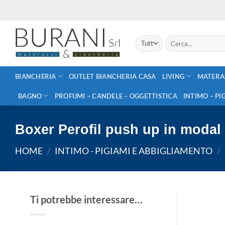
Salta
ai
contenuti
Cerca:
BIANCHERIA
OUTLET BIANCHERIA CASA
LIVING
MATERA
BAGNO
PROFUMI – CANDELE – OGGETTISTICA
INTIMO – PI
Boxer Perofil push up in modal 
HOME
/
INTIMO - PIGIAMI E ABBIGLIAMENTO
/
Ti potrebbe interessare…