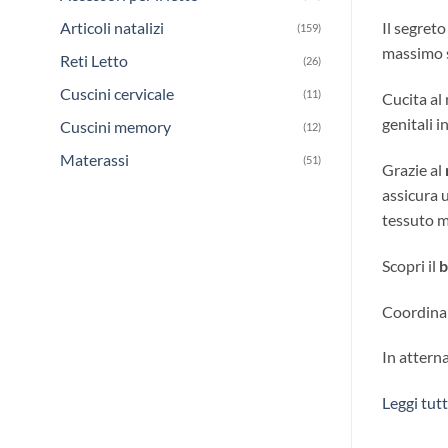
Articoli natalizi
Il segreto
(159)
massimo s
Reti Letto
(26)
Cuscini cervicale
(11)
Cucita al 
genitali 
Cuscini memory
(12)
Materassi
(51)
Grazie al
assicura u
tessuto m
Scopri il
b
Coordina
In attern
Leggi tut