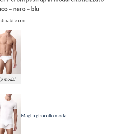
originale
attuale
era:
è:
nco – nero – blu
€36.50.
€32.00.
dinabile con:
ip modal
Maglia girocollo modal