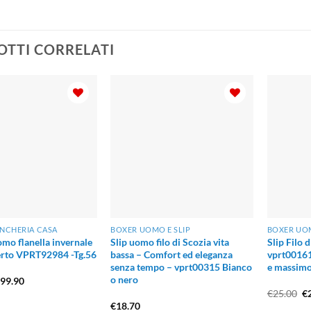
TTI CORRELATI
ANCHERIA CASA
BOXER UOMO E SLIP
BOXER UOM
mo flanella invernale
Slip uomo filo di Scozia vita
Slip Filo 
erto VPRT92984 -Tg.56
bassa – Comfort ed eleganza
vprt00161
senza tempo – vprt00315 Bianco
e massimo
o nero
Il
€
99.90
rezzo
prezzo
Il
€
25.00
€
riginale
attuale
pr
€
18.70
ra:
è: