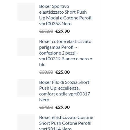
Boxer Sportivo
elasticizzato Short Push
Up Modal e Cotone Perofil
vprt00353 Nero
Il
Il
€
35.00
€
29.90
prezzo
prezzo
Boxer cotone elasticizzato
originale
attuale
parigamba Perofil -
era:
è:
confezione 2 pezzi -
€35.00.
€29.90.
vprt00312 Bianco o nero o
blu
Il
Il
€
30.00
€
25.00
prezzo
prezzo
Boxer Filo di Scozia Short
originale
attuale
Push Up: eccellenza,
era:
è:
comfort e stile vprt00317
€30.00.
€25.00.
Nero
Il
Il
€
34.50
€
29.90
prezzo
prezzo
Boxer elasticizzato Costine
originale
attuale
Short Push Cotone Perofil
era:
è:
vprt93114 Nero