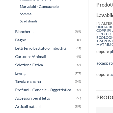
Prodott
Maryplaid - Campagnolo
Somma
Lavabil
Svad dondi
IN ALTE
UNITA B
COPRIPI
Biancheria
(757)
LENZUOL
ECOLOG
Bagno
(85)
TRAPUNT
MATRIM
Letti ferro battuto o imbottiti
(11)
oppure
p
Cartoons/Animali
(56)
accappato
Selezione Estiva
(54)
Living
(121)
oppure
a
Tavola e cucina
(243)
Profumi - Candele - Oggettistica
(54)
PRODO
Accessori per il letto
(50)
Articoli natalizi
(159)