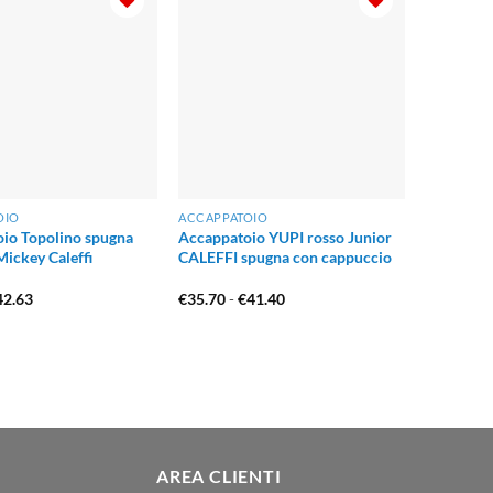
OIO
ACCAPPATOIO
io Topolino spugna
Accappatoio YUPI rosso Junior
ickey Caleffi
CALEFFI spugna con cappuccio
Il
Fascia
42.63
€
35.70
-
€
41.40
ezzo
prezzo
di
iginale
attuale
prezzo:
a:
è:
da
9.00.
€42.63.
€35.70
a
€41.40
AREA CLIENTI