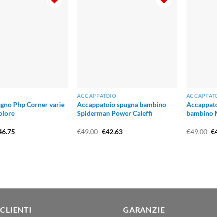
ACCAPPATOIO
ACCAPPAT
agno Php Corner varie
Accappatoio spugna bambino
Accappato
olore
Spiderman Power Caleffi
bambino M
Fascia
Il
Il
Il
46.75
€
49.00
€
42.63
€
49.00
€
di
prezzo
prezzo
pr
prezzo:
originale
attuale
or
da
era:
è:
er
€24.65
€49.00.
€42.63.
€4
a
€46.75
 CLIENTI
GARANZIE