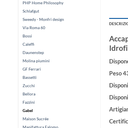
PHP Home Philosophy
Schlafgut
Sweedy - Monfri design
DESCRIZI
Via Roma 60
Bossi
Accap
Caleffi
Idrof
Daunenstep
Dispone
Molina piumini
GF Ferrari
Peso 43
Bassetti
Disponi
Zucchi
Bellora
Disponi
Fazzini
Artigia
Gabel
Maison Sucrée
Certifi
Manifattura Falomo