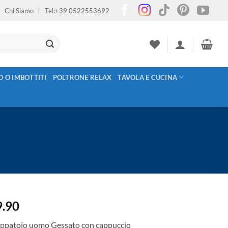
Chi Siamo
Tel:+39 0522553692
O O IMBOTTITI
POLTRONE RELAX
TAVOLA E CUCINA
9.90
ppatoio uomo Gessato con cappuccio