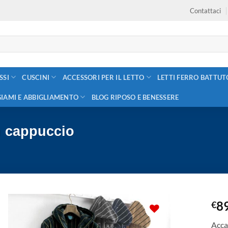
Contattaci
SSI
CUSCINI
ACCESSORI PER IL LETTO
LETTI FERRO BATTUT
GIAMI E ABBIGLIAMENTO
BLOG RIPOSO E BENESSERE
 cappuccio
8
€
Acca