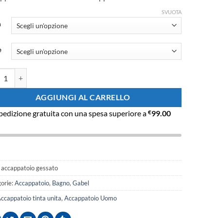
SVUOTA
a
e
patoio uomo Gessato con cappuccio quantità
AGGIUNGI AL CARRELLO
pedizione gratuita con una spesa superiore a
€
99.00
:
accappatoio gessato
orie:
Accappatoio
,
Bagno
,
Gabel
ccappatoio tinta unita
,
Accappatoio Uomo