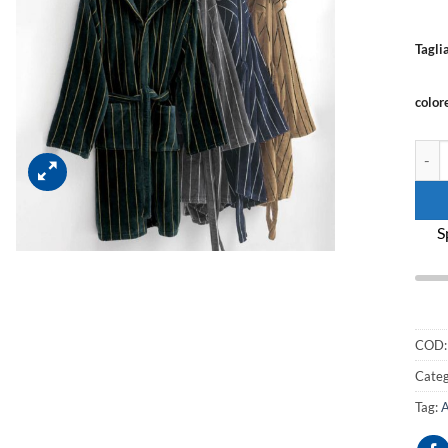
Tagli
color
Accap
S
COD
Categ
Tag:
A