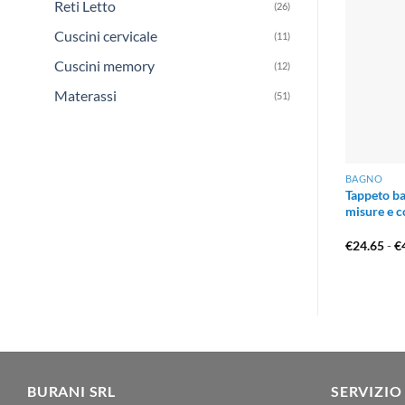
Reti Letto
(26)
Cuscini cervicale
(11)
Cuscini memory
(12)
Materassi
(51)
BAGNO
Tappeto b
misure e c
€
24.65
-
€
BURANI SRL
SERVIZIO