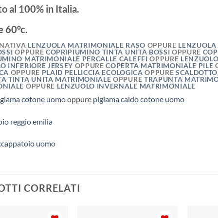
o al 100% in Italia.
e 60°c.
RNATIVA
LENZUOLA MATRIMONIALE RASO
OPPURE
LENZUOLA 
OSSI
OPPURE
COPRIPIUMINO TINTA UNITA BOSSI
OPPURE
COP
UMINO MATRIMONIALE PERCALLE CALEFFI
OPPURE
LENZUOLO
O INFERIORE JERSEY
OPPURE
COPERTA MATRIMONIALE PILE
ICA
OPPURE
PLAID PELLICCIA ECOLOGICA
OPPURE
SCALDOTTO
A TINTA UNITA MATRIMONIALE
OPPURE
TRAPUNTA MATRIMO
ONIALE
OPPURE
LENZUOLO INVERNALE MATRIMONIALE
igiama cotone uomo
oppure
pigiama caldo cotone uomo
io reggio emilia
ccappatoio uomo
TTI CORRELATI