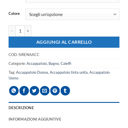
Colore
Accappatoio SIRENA Caleffi ADULTO quantità
AGGIUNGI AL CARRELLO
COD:
SIRENAACC
Categorie:
Accappatoio
,
Bagno
,
Caleffi
Tag:
Accappatoio Donna
,
Accappatoio tinta unita
,
Accappatoio
Uomo
DESCRIZIONE
INFORMAZIONI AGGIUNTIVE