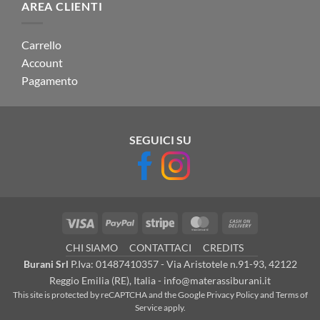
AREA CLIENTI
Carrello
Account
Pagamento
SEGUICI SU
Visa
PayPal
Stripe
MasterCard
Cash
On
CHI SIAMO
CONTATTACI
CREDITS
Delivery
Burani Srl
P.Iva: 01487410357 - Via Aristotele n.91-93, 42122
Reggio Emilia (RE), Italia - info@materassiburani.it
This site is protected by reCAPTCHA and the Google
Privacy Policy
and
Terms of
Service
apply.