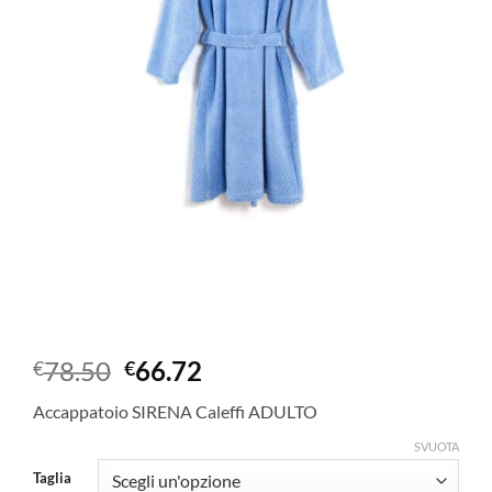
Il
Il
78.50
66.72
€
€
prezzo
prezzo
Accappatoio SIRENA Caleffi ADULTO
originale
attuale
era:
è:
SVUOTA
€78.50.
€66.72.
Taglia