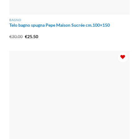
BAGNO
Telo bagno spugna Pepe Maison Sucrée cm.100×150
Il
Il
€
30.00
€
25.50
prezzo
prezzo
originale
attuale
era:
è:
€30.00.
€25.50.