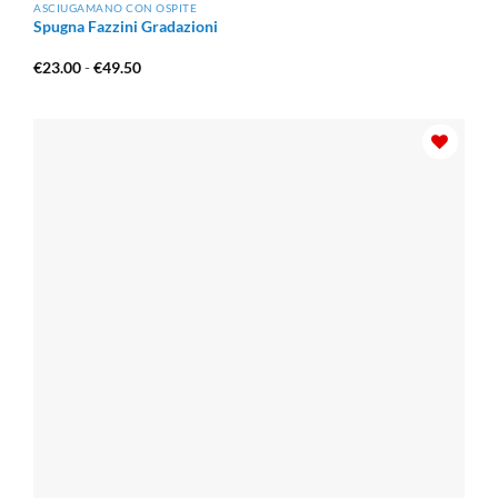
ASCIUGAMANO CON OSPITE
Spugna Fazzini Gradazioni
Fascia
€
23.00
-
€
49.50
di
prezzo:
da
€23.00
a
€49.50