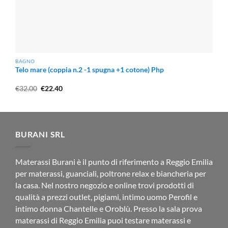
BAGNO
Telo mare (coppia n.2 -1 spugna +1 cotone) Php
Il
Il
€
32.00
€
22.40
prezzo
prezzo
originale
attuale
era:
è:
€32.00.
€22.40.
BURANI SRL
Materassi Burani è il punto di riferimento a Reggio Emilia
per materassi, guanciali, poltrone relax e biancheria per
la casa. Nel nostro negozio e online trovi prodotti di
qualità a prezzi outlet, pigiami, intimo uomo Perofil e
intimo donna Chantelle e Oroblù. Presso la sala prova
materassi di Reggio Emilia puoi testare materassi e