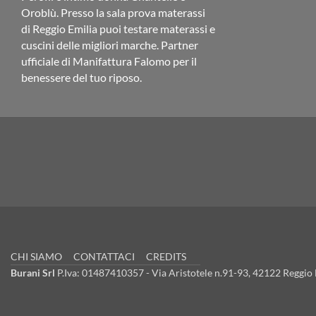
Oroblù. Presso la sala prova materassi
di Reggio Emilia puoi testare materassi e
cuscini delle migliori marche. Partner
ufficiale di Manifattura Falomo per il
benessere del tuo riposo.
CHI SIAMO
CONTATTACI
CREDITS
Burani Srl
P.Iva: 01487410357 - Via Aristotele n.91-93, 42122 Reggio E