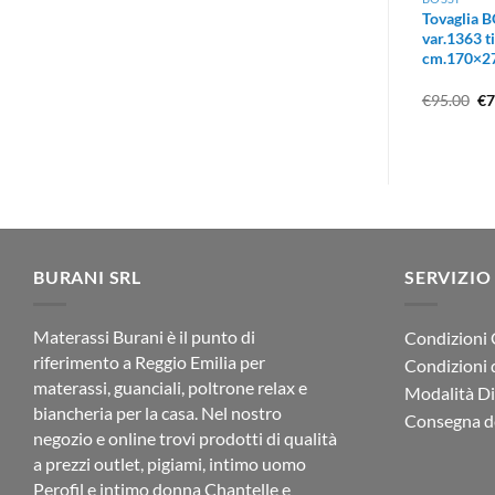
Tovaglia 
var.1363 ti
cm.170×27
Il
€
95.00
€
7
pr
or
er
€9
BURANI SRL
SERVIZIO
Materassi Burani è il punto di
Condizioni 
riferimento a Reggio Emilia per
Condizioni 
materassi, guanciali, poltrone relax e
Modalità D
biancheria per la casa. Nel nostro
Consegna de
negozio e online trovi prodotti di qualità
a prezzi outlet, pigiami, intimo uomo
Perofil e intimo donna Chantelle e