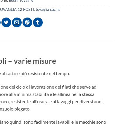
orie:
Bossi
,
Tovaglie
TOVAGLIA 12 POSTI
,
tovaglia cucina
oli – varie misure
e al tatto e più resistente nel tempo.
one del ciclo di lavorazione dei filati che serve ad
ore alla minima stabilita e le allinea nella stessa
eo, resistente all’usura e ai lavaggi per diversi anni,
lenzuolo piegato.
hiano quindi sono facilmente lavabili e le macchie sono