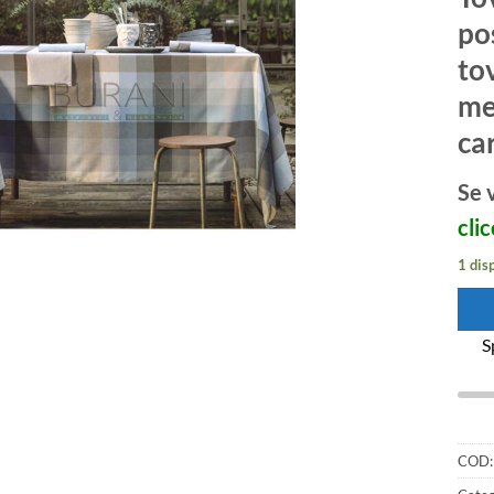
po
tov
me
car
Se 
clic
1 dis
S
COD