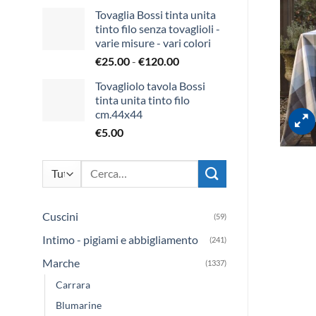
Tovaglia Bossi tinta unita
tinto filo senza tovaglioli -
varie misure - vari colori
Fascia
€
25.00
-
€
120.00
di
Tovagliolo tavola Bossi
prezzo:
tinta unita tinto filo
da
cm.44x44
€25.00
€
5.00
a
€120.00
Cerca:
Cuscini
(59)
Intimo - pigiami e abbigliamento
(241)
Marche
(1337)
Carrara
Blumarine