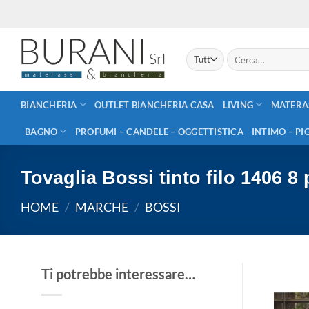
Salta
ai
contenuti
Cerca:
BIANCHERIA
OUTLET BIANCHERIA CASA
LIVING
MATERA
BAGNO
PROFUMI – CANDELE – OGGETTISTICA
INTIMO – PI
Tovaglia Bossi tinto filo 1406 8
HOME
/
MARCHE
/
BOSSI
Ti potrebbe interessare…