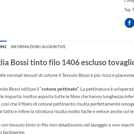
Categ
Tag:
ONE
INFORMAZIONI AGGIUNTIVE
lia Bossi tinto filo 1406 escluso tovagli
lle normali tessuti di cotone il Tessuto Bossi è più ricco e piacevol
do Bossi utilizza il “
cotone pettinato”.
La pettinatura è un’operazi
le impurtà, inoltre asporta tutte le fibre che hanno lunghezza inferi
 così che il filato di cotone pettinanto risulta perfettamente omogen
 tatto e infine la stiratura risulta molto facile e veloce anche col 
i con tessuto tinto in filo non sbiadiscono nel lavaggio e non macc
iù facilmente.