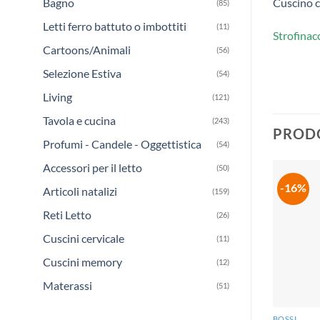
Bagno
Cuscino c
(85)
Letti ferro battuto o imbottiti
(11)
Strofinac
Cartoons/Animali
(56)
Selezione Estiva
(54)
Living
(121)
Tavola e cucina
(243)
PRODO
Profumi - Candele - Oggettistica
(54)
Accessori per il letto
(50)
-16%
Articoli natalizi
(159)
Reti Letto
(26)
Cuscini cervicale
(11)
Cuscini memory
(12)
Materassi
(51)
BOSSI