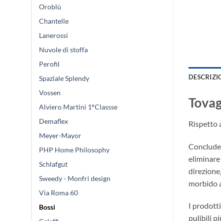
Oroblù
Chantelle
Lanerossi
Nuvole di stoffa
Perofil
DESCRIZI
Spaziale Splendy
Vossen
Tovag
Alviero Martini 1°Classse
Demaflex
Rispetto a
Meyer-Mayor
Concluden
PHP Home Philosophy
eliminare 
Schlafgut
direzione,
Sweedy - Monfri design
morbido al
Via Roma 60
I prodott
Bossi
pulibili p