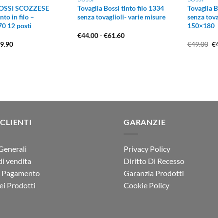
BOSSI SCOZZESE
Tovaglia Bossi tinto filo 1334
Tovaglia B
nto in filo –
senza tovaglioli- varie misure
senza tova
0 12 posti
150×180
Fascia
€
44.00
-
€
61.60
di
Il
Il
9.90
€
49.00
€
prezzo:
ezzo
prezzo
pr
da
iginale
attuale
or
€44.00
a:
è:
er
a
5.00.
€79.90.
€4
€61.60
 CLIENTI
GARANZIE
Generali
Privacy Policy
di vendita
Diritto Di Recesso
i Pagamento
Garanzia Prodotti
i Prodotti
Cookie Policy