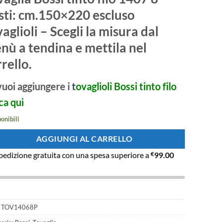
originale
attuale
era:
è:
sti
: cm.150×220 escluso
€79.00.
€67.00.
aglioli – Scegli la misura dal
nù a tendina e mettila nel
rello.
vuoi aggiungere i
t
ovaglioli Bossi tinto filo
ca qui
ponibili
AGGIUNGI AL CARRELLO
pedizione gratuita con una spesa superiore a
€
99.00
:
TOV14068P