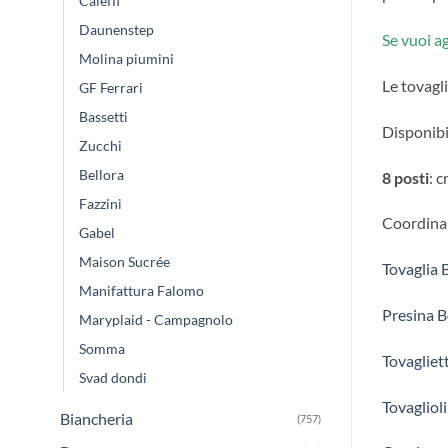
Caleffi
Daunenstep
Se vuoi ag
Molina piumini
Le tovagl
GF Ferrari
Bassetti
Disponibi
Zucchi
Bellora
8 posti
: 
Fazzini
Coordinab
Gabel
Maison Sucrée
Tovaglia B
Manifattura Falomo
Presina B
Maryplaid - Campagnolo
Somma
Tovagliet
Svad dondi
Tovaglioli
Biancheria
(757)