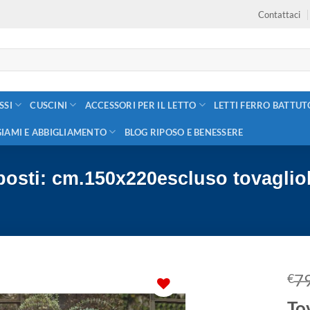
Contattaci
SSI
CUSCINI
ACCESSORI PER IL LETTO
LETTI FERRO BATTUT
GIAMI E ABBIGLIAMENTO
BLOG RIPOSO E BENESSERE
 posti: cm.150x220escluso tovagliol
7
€
To