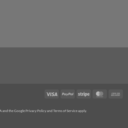
Visa
PayPal
Stripe
MasterCard
Cas
On
Del
HA and the Google
Privacy Policy
and
Terms of Service
apply.