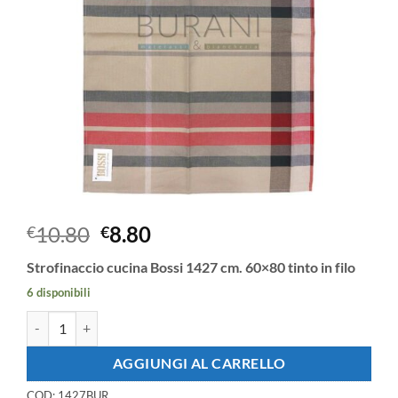
Il
Il
10.80
8.80
€
€
prezzo
prezzo
Strofinaccio cucina Bossi 1427 cm. 60×80 tinto in filo
originale
attuale
era:
è:
6 disponibili
€10.80.
€8.80.
Strofinaccio cucina Bossi 1427 cm. 60x80 tinto in filo quantità
AGGIUNGI AL CARRELLO
COD:
1427BUR