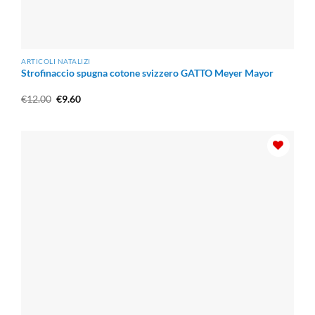
ARTICOLI NATALIZI
Strofinaccio spugna cotone svizzero GATTO Meyer Mayor
Il
Il
€
12.00
€
9.60
prezzo
prezzo
originale
attuale
era:
è:
€12.00.
€9.60.