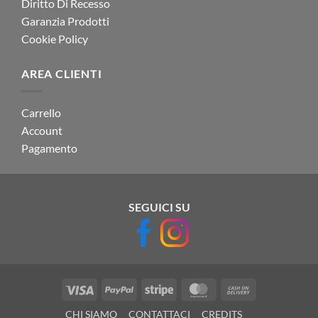
Diritto Di Recesso
Garanzia Prodotti
Cookie Policy
AREA CLIENTI
Carrello
Account
Pagamento
SEGUICI SU
Visa
PayPal
Stripe
MasterCard
Cash
On
CHI SIAMO
CONTATTACI
CREDITS