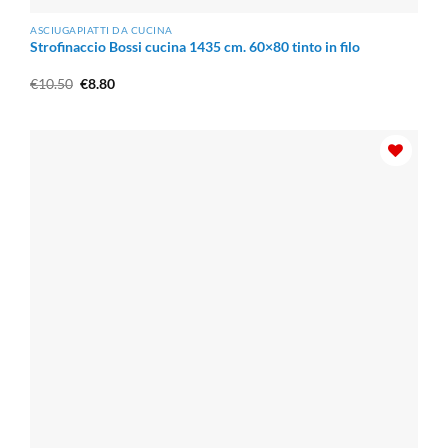
ASCIUGAPIATTI DA CUCINA
Strofinaccio Bossi cucina 1435 cm. 60×80 tinto in filo
Il
Il
€
10.50
€
8.80
prezzo
prezzo
originale
attuale
era:
è:
€10.50.
€8.80.