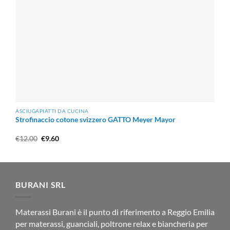
ASCIUGAPIATTI DA CUCINA
Strofinaccio cotone svizzero GATTO Meyer Mayor
Il
Il
€
12.00
€
9.60
prezzo
prezzo
originale
attuale
era:
è:
€12.00.
€9.60.
BURANI SRL
Materassi Burani è il punto di riferimento a Reggio Emilia
per materassi, guanciali, poltrone relax e biancheria per