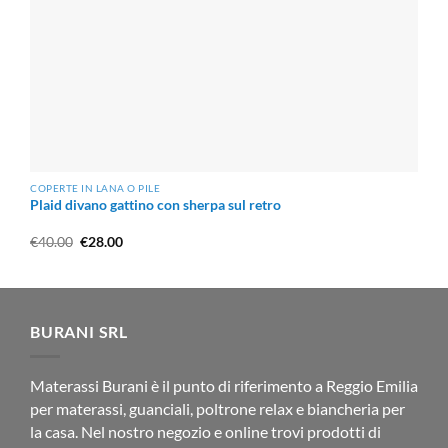
COPERTE IN LANA O PILE
Plaid divano gattino con sherpa sul retro
Il
Il
€
40.00
€
28.00
prezzo
prezzo
originale
attuale
era:
è:
€40.00.
€28.00.
BURANI SRL
Materassi Burani è il punto di riferimento a Reggio Emilia
per materassi, guanciali, poltrone relax e biancheria per
la casa. Nel nostro negozio e online trovi prodotti di