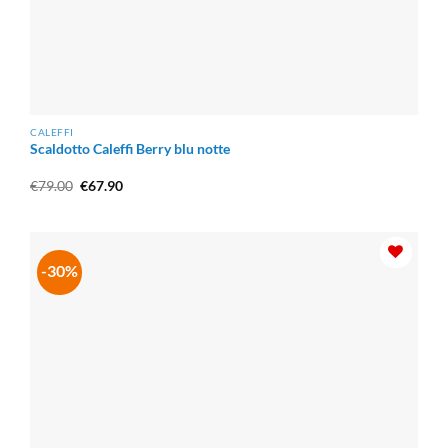
CALEFFI
Scaldotto Caleffi Berry blu notte
Il
Il
€
79.00
€
67.90
prezzo
prezzo
originale
attuale
era:
è:
€79.00.
€67.90.
-30%