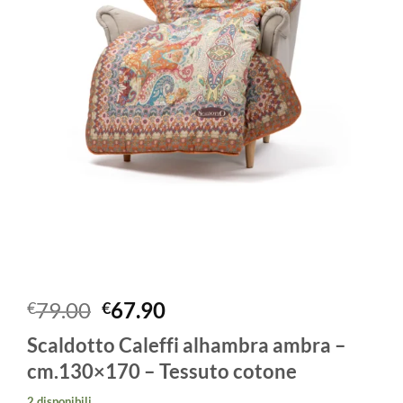
Il
Il
79.00
67.90
€
€
prezzo
prezzo
Scaldotto Caleffi alhambra ambra –
originale
attuale
cm.130×170 – Tessuto cotone
era:
è:
€79.00.
€67.90.
2 disponibili