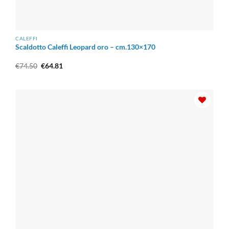
CALEFFI
Scaldotto Caleffi Leopard oro – cm.130×170
Il
Il
€
74.50
€
64.81
prezzo
prezzo
originale
attuale
era:
è:
€74.50.
€64.81.