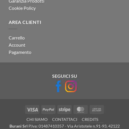
Garanzia Prodotti
Cookie Policy
AREA CLIENTI
Carrello
Account
Pagamento
SEGUICI SU
Visa
PayPal
Stripe
MasterCard
Cash
On
CHI SIAMO
CONTATTACI
CREDITS
Delivery
Burani Srl
P.Iva: 01487410357 - Via Aristotele n.91-93, 42122