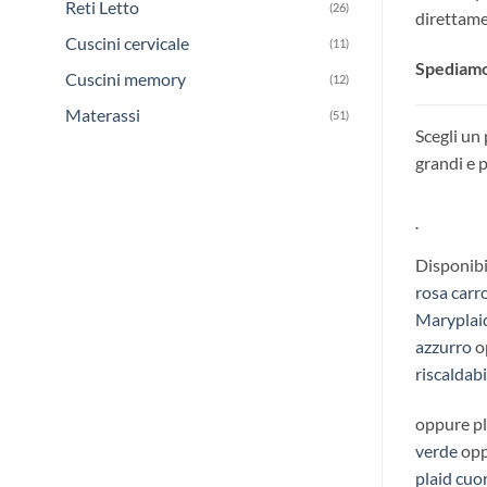
Reti Letto
(26)
direttame
Cuscini cervicale
(11)
Spediamo 
Cuscini memory
(12)
Materassi
(51)
Scegli un
grandi e p
.
Disponib
rosa carr
Maryplai
azzurro
o
riscaldab
oppure pl
verde
opp
plaid cuor