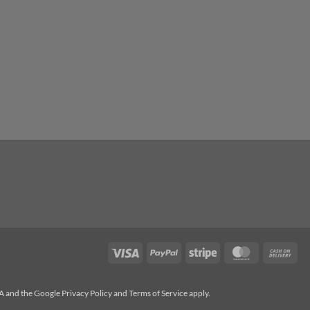
Visa
PayPal
Stripe
MasterCard
Cas
On
Del
HA and the Google
Privacy Policy
and
Terms of Service
apply.