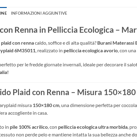
ONE
INFORMAZIONI AGGIUNTIVE
 con Renna in Pelliccia Ecologica – M
n
plaid con renna
caldo, soffice e di alta qualità?
Burani Materassi 
ryplaid 6M35011
, realizzato in
pelliccia ecologica avorio
, con una
erfetto per le fredde giornate invernali, ideale per decorare il salot
alia!
do Plaid con Renna – Misura 150×180
Maryplaid misura
150×180 cm
, una dimensione perfetta per coccola
era accogliente in casa.
to in
pile 100% acrilico
, con
pelliccia ecologica ultra morbida
, pr
 tessuto non perde pelo e mantiene intatta la sua bellezza anche d