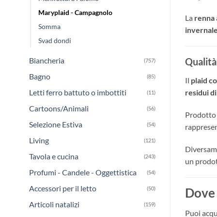
Maryplaid - Campagnolo
La
renna 
Somma
invernal
Svad dondi
Biancheria
Qualità
(757)
Bagno
(85)
Il
plaid c
Letti ferro battuto o imbottiti
residui di
(11)
Cartoons/Animali
(56)
Prodotto
Selezione Estiva
(54)
rappresen
Living
(121)
Diversame
Tavola e cucina
(243)
un prodot
Profumi - Candele - Oggettistica
(54)
Accessori per il letto
(50)
Dove 
Articoli natalizi
(159)
Puoi acqu