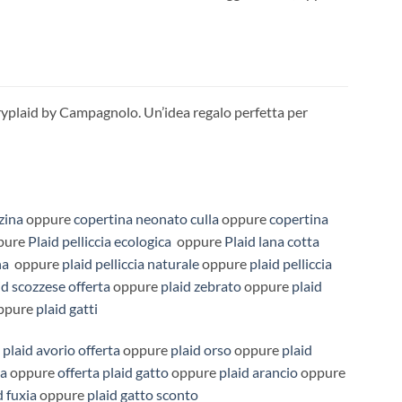
aryplaid by Campagnolo. Un’idea regalo perfetta per
zina
oppure
copertina neonato culla
oppure
copertina
pure
Plaid pelliccia ecologica
oppure
Plaid lana cotta
na
oppure
plaid pelliccia naturale
oppure
plaid pelliccia
id scozzese offerta
oppure
plaid zebrato
oppure
plaid
ppure
plaid gatti
e
plaid avorio offerta
oppure
plaid orso
oppure
plaid
na
oppure
offerta plaid gatto
oppure
plaid arancio
oppure
d fuxia
oppure
plaid gatto sconto