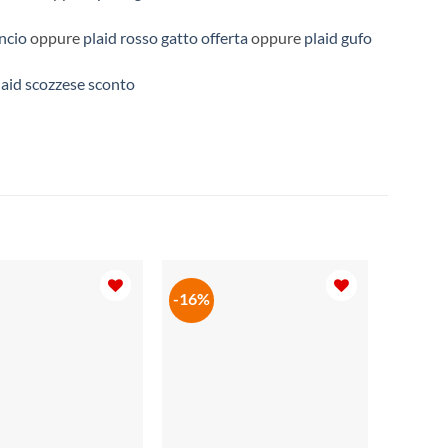
ncio
oppure
plaid rosso gatto offerta
oppure
plaid gufo
laid scozzese sconto
-16%