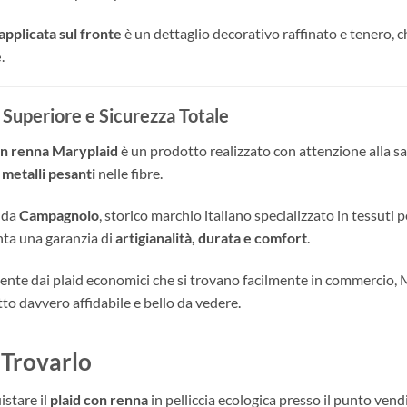
applicata sul fronte
è un dettaglio decorativo raffinato e tenero,
e
.
 Superiore e Sicurezza Totale
on renna Maryplaid
è un prodotto realizzato con attenzione alla sa
 metalli pesanti
nelle fibre.
 da
Campagnolo
, storico marchio italiano specializzato in tessuti 
ta una garanzia di
artigianalità, durata e comfort
.
nte dai plaid economici che si trovano facilmente in commercio, M
to davvero affidabile e bello da vedere.
Trovarlo
istare il
plaid con renna
in pelliccia ecologica presso il punto vend