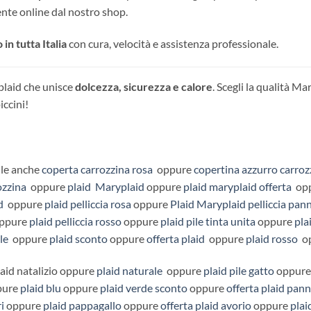
nte online dal nostro shop.
in tutta Italia
con cura, velocità e assistenza professionale.
 plaid che unisce
dolcezza, sicurezza e calore
. Scegli la qualità M
iccini!
ile anche
coperta carrozzina rosa
oppure
copertina azzurro carroz
ozzina
oppure
plaid Maryplaid
oppure
plaid maryplaid offerta
op
d
oppure
plaid pelliccia rosa
oppure
Plaid Maryplaid pelliccia pan
ppure
plaid pelliccia rosso
oppure
plaid pile tinta unita
oppure
pla
ile
oppure
plaid sconto
oppure
offerta plaid
oppure
plaid rosso
o
aid natalizio oppure
plaid naturale
oppure
plaid pile gatto
oppur
ure
plaid blu
oppure
plaid verde sconto
oppure
offerta plaid pan
i
oppure
plaid pappagallo
oppure
offerta plaid avorio
oppure
plai