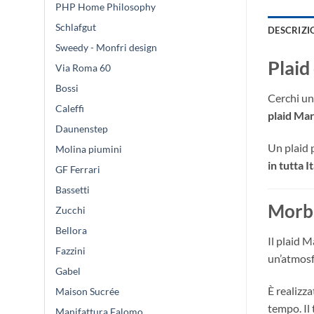
PHP Home Philosophy
Schlafgut
DESCRIZI
Sweedy - Monfri design
Plaid
Via Roma 60
Bossi
Cerchi u
Caleffi
plaid Ma
Daunenstep
Un plaid p
Molina piumini
in tutta It
GF Ferrari
Bassetti
Morbi
Zucchi
Bellora
Il plaid 
Fazzini
un’atmosf
Gabel
È realizza
Maison Sucrée
tempo. Il
Manifattura Falomo