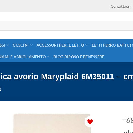
Contattaci
SSI
CUSCINI
ACCESSORI PER IL LETTO
LETTI FERRO BATTUT
GIAMI E ABBIGLIAMENTO
BLOG RIPOSO E BENESSERE
ogica avorio Maryplaid 6M35011 – c
O
6
€
pl