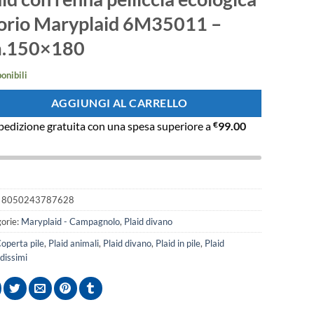
originale
attuale
era:
è:
orio Maryplaid 6M35011 –
€68.00.
€61.20.
.150×180
ponibili
AGGIUNGI AL CARRELLO
pedizione gratuita con una spesa superiore a
€
99.00
:
8050243787628
orie:
Maryplaid - Campagnolo
,
Plaid divano
operta pile
,
Plaid animali
,
Plaid divano
,
Plaid in pile
,
Plaid
dissimi