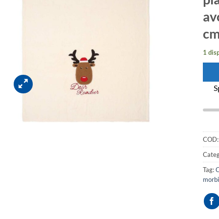
av
cm
1 dis
S
COD
Categ
Tag:
C
morbi