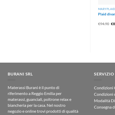
MARYPLAID
Plaid diva
Il
€
94.90
€
8
pr
or
er
€9
BURANI SRL
SERVIZIO
Materassi Burani è il punto di
Condizioni 
riferimento a Reggio Emilia per
Condizioni 
materassi, guanciali, poltrone relax e
Modalità D
biancheria per la casa. Nel nostro
Consegna de
negozio e online trovi prodotti di qualità