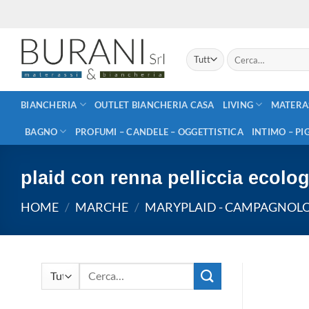
Salta
ai
contenuti
Cerca:
BIANCHERIA
OUTLET BIANCHERIA CASA
LIVING
MATERA
BAGNO
PROFUMI – CANDELE – OGGETTISTICA
INTIMO – PI
plaid con renna pelliccia ecol
HOME
/
MARCHE
/
MARYPLAID - CAMPAGNOL
Cerca: