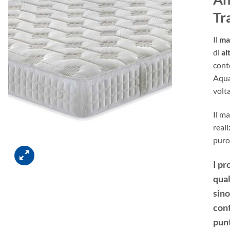
Tr
Il
ma
di
al
cont
Aqua
volta
Il m
real
puro 
I pr
qual
sino
con
punt