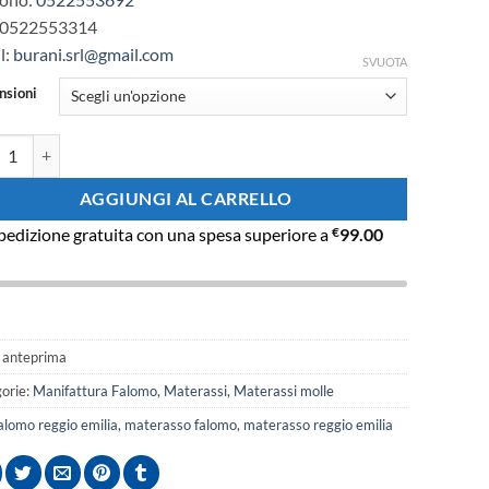
0522553314
l:
burani.srl@gmail.com
SVUOTA
nsioni
asso a molle Anteprima quantità
AGGIUNGI AL CARRELLO
pedizione gratuita con una spesa superiore a
€
99.00
:
anteprima
orie:
Manifattura Falomo
,
Materassi
,
Materassi molle
alomo reggio emilia
,
materasso falomo
,
materasso reggio emilia