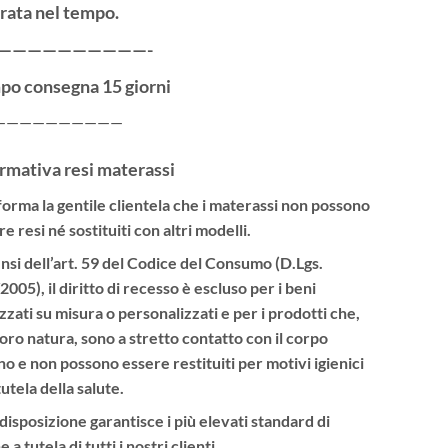
rata nel tempo.
——————————-
po consegna 15 giorni
——————————
rmativa resi materassi
nforma la gentile clientela che i materassi non possono
e resi né sostituiti con altri modelli.
ensi dell’art. 59 del Codice del Consumo (D.Lgs.
005), il diritto di recesso è escluso per i beni
izzati su misura o personalizzati e per i prodotti che,
loro natura, sono a stretto contatto con il corpo
o e non possono essere restituiti per motivi igienici
tutela della salute.
 disposizione garantisce i più elevati standard di
e a tutela di tutti i nostri clienti.