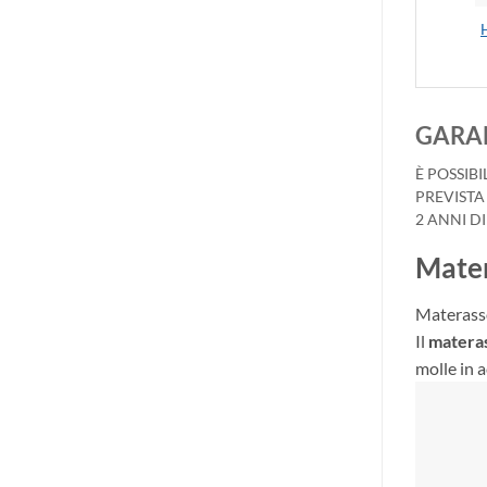
GARAN
È POSSIB
PREVISTA
2 ANNI D
Mater
Materasso
Il
materas
molle in 