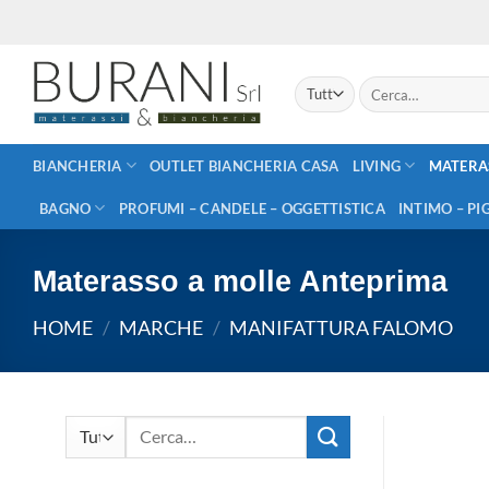
Salta
ai
contenuti
Cerca:
BIANCHERIA
OUTLET BIANCHERIA CASA
LIVING
MATERA
BAGNO
PROFUMI – CANDELE – OGGETTISTICA
INTIMO – PI
Materasso a molle Anteprima
HOME
/
MARCHE
/
MANIFATTURA FALOMO
Cerca: