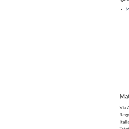
M
Mat
Via 
Regg
Itali
Tele