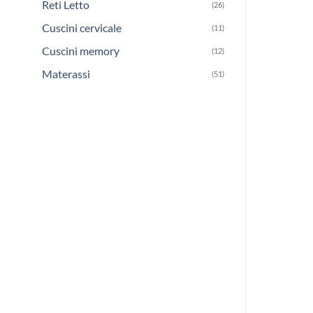
Reti Letto
(26)
Cuscini cervicale
(11)
Cuscini memory
(12)
Materassi
(51)