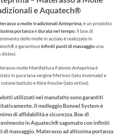
prezzo:
da
adizionali e Aquatech®
€423.00
a
terasso a molle tradizionali Anteprima
, è un prodotto
€919.80
tissima
portanza
e
durata nel tempo
. Il box di
enimento delle molle in acciaio è realizzato in
tech® e garantisce
infiniti punti di massaggio
una
 distesi.
aterasso molle Manifattura Falomo Anteprima è
izzato in pura lana vergine Merinos (lato invernale) e
cotone battuto e fibre fresche (lato estivo).
odotti utilizzati nel manufatto sono garantiti
itativamente. Il molleggio Bonnel System è
nimo di affidabilità e sicurezza. Box di
tenimento in Aquatech® sagomato con infiniti
i di massaggio. Materasso ad altissima portanza