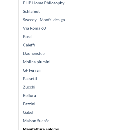
PHP Home Philosophy
Schlafgut
Sweedy - Monfri design
Via Roma 60
Bossi
Caleffi
Daunenstep
Molina piumini
GF Ferrari
Bassetti
Zucchi
Bellora
Fazzini
Gabel
Maison Sucrée
Manifattura Falomo