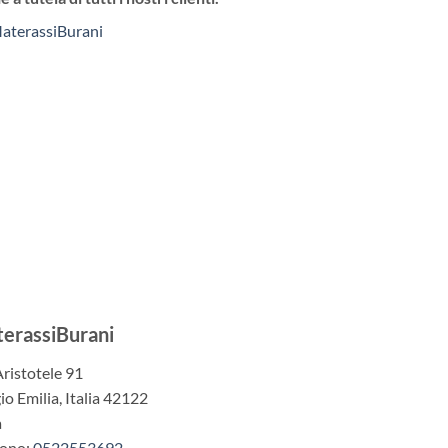
aterassiBurani
erassiBurani
Aristotele 91
io Emilia
,
Italia
42122
a
fono:
0522553692