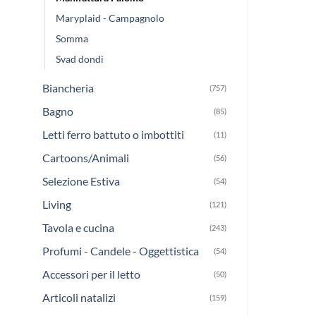
Maryplaid - Campagnolo
Somma
Svad dondi
Biancheria
(757)
Bagno
(85)
Letti ferro battuto o imbottiti
(11)
Cartoons/Animali
(56)
Selezione Estiva
(54)
Living
(121)
Tavola e cucina
(243)
Profumi - Candele - Oggettistica
(54)
Accessori per il letto
(50)
Articoli natalizi
(159)