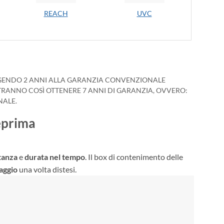
REACH
UVC
IUNGENDO 2 ANNI ALLA GARANZIA CONVENZIONALE
OTRANNO COSÌ OTTENERE 7 ANNI DI GARANZIA, OVVERO:
NALE.
eprima
tanza
e
durata nel tempo
. Il box di contenimento delle
saggio
una volta distesi.