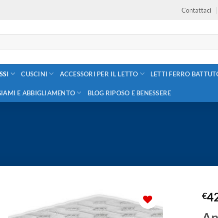
Contattaci
SSI
CUSCINI
ACCESSORI PER IL LETTO
LETTI FERRO BATTUT
GIAMI E ABBIGLIAMENTO
BLOG RIPOSO E BENESSERE
4
€
An