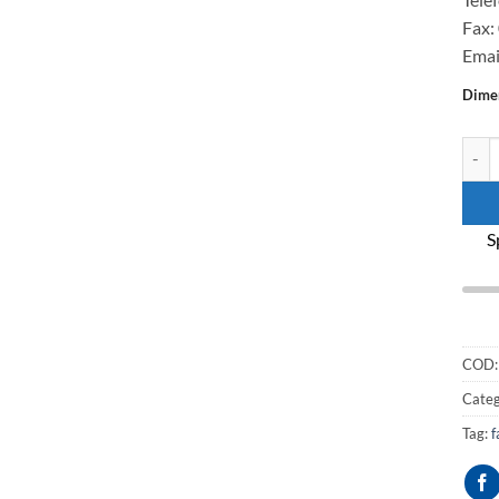
Fax:
Emai
Dime
Mater
S
COD
Categ
Tag:
f