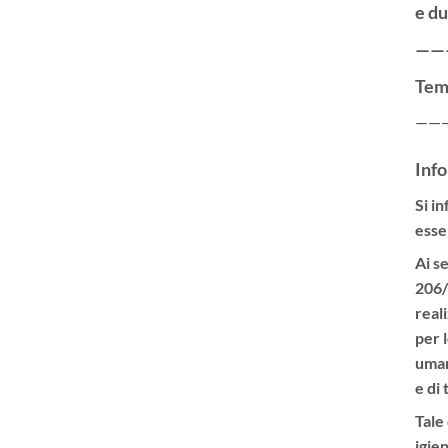
e du
——
Tem
——
Info
Si i
esser
Ai s
206/2
real
per 
uman
e di 
Tale
igien