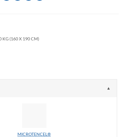
0 KG (160 X 190 CM)
▲
MICROTENCEL®