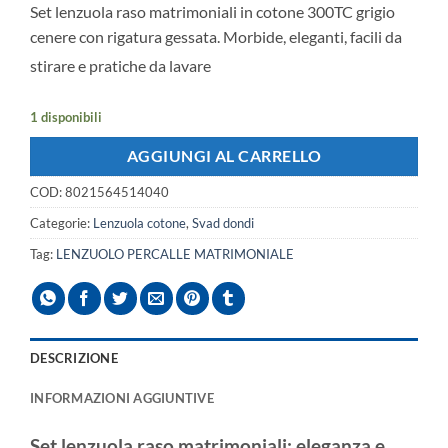
Set lenzuola raso matrimoniali in cotone 300TC grigio
originale
attuale
cenere con rigatura gessata. Morbide, eleganti, facili da
era:
è:
€226.00.
€199.00.
stirare e pratiche da lavare
1 disponibili
AGGIUNGI AL CARRELLO
COD:
8021564514040
Categorie:
Lenzuola cotone
,
Svad dondi
Tag:
LENZUOLO PERCALLE MATRIMONIALE
DESCRIZIONE
INFORMAZIONI AGGIUNTIVE
Set lenzuola raso matrimoniali: eleganza e