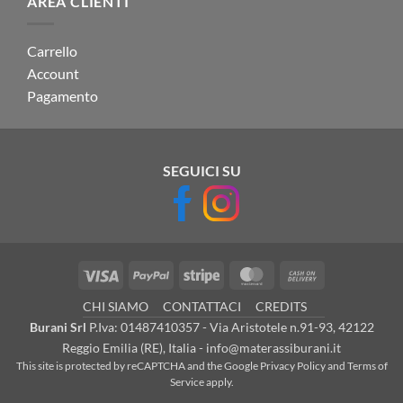
AREA CLIENTI
Carrello
Account
Pagamento
SEGUICI SU
Visa
PayPal
Stripe
MasterCard
Cash
On
CHI SIAMO
CONTATTACI
CREDITS
Delivery
Burani Srl
P.Iva: 01487410357 - Via Aristotele n.91-93, 42122
Reggio Emilia (RE), Italia - info@materassiburani.it
This site is protected by reCAPTCHA and the Google
Privacy Policy
and
Terms of
Service
apply.