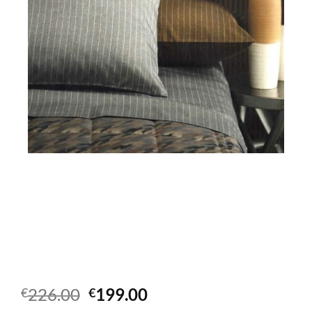
Il
Il
226.00
199.00
€
€
prezzo
prezzo