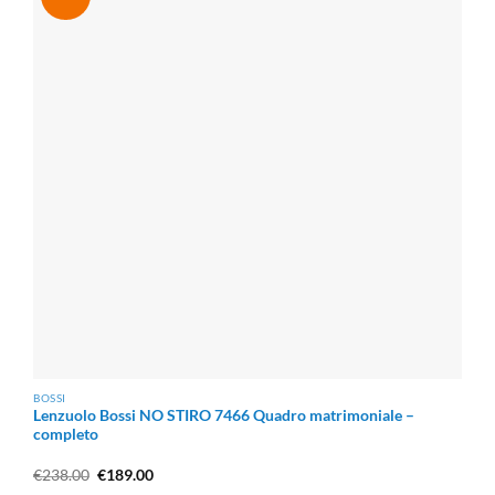
BOSSI
Lenzuolo Bossi NO STIRO 7466 Quadro matrimoniale –
completo
Il
Il
€
238.00
€
189.00
prezzo
prezzo