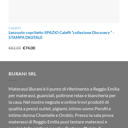
CALEFFI
Lenzuolo copriletto SPAZIO Caleffi “collezione Discovery ” -
STAMPA DIGITALE
Il
Il
€
82.00
€
74.00
prezzo
prezzo
originale
attuale
era:
è:
€82.00.
€74.00.
BURANI SRL
Materassi Burani è il punto di riferimento a Reggio Emilia
per materassi, guanciali, poltrone relax e biancheria per
la casa. Nel nostro negozio e online trovi prodotti di
qualità a prezzi outlet, pigiami, intimo uomo Perofil e
intimo donna Chantelle e Oroblù. Presso la sala prova
materassi di Reggio Emilia puoi testare materassi e