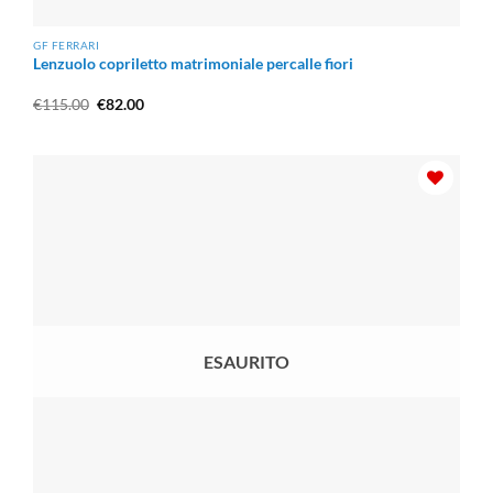
GF FERRARI
Lenzuolo copriletto matrimoniale percalle fiori
Il
Il
€
115.00
€
82.00
prezzo
prezzo
originale
attuale
era:
è:
€115.00.
€82.00.
ESAURITO