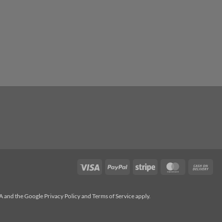
Visa
PayPal
Stripe
MasterCard
Cas
On
Del
HA and the Google
Privacy Policy
and
Terms of Service
apply.