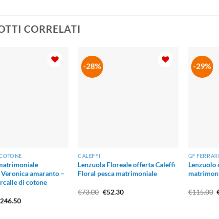
TTI CORRELATI
-28%
-29%
 COTONE
CALEFFI
GF FERRAR
matrimoniale
Lenzuola Floreale offerta Caleffi
Lenzuolo 
 Veronica amaranto –
Floral pesca matrimoniale
matrimonia
rcalle di cotone
Il
Il
I
€
73.00
€
52.30
€
115.00
prezzo
prezzo
Il
€
246.50
originale
attuale
rezzo
prezzo
era:
è:
riginale
attuale
€73.00.
€52.30.