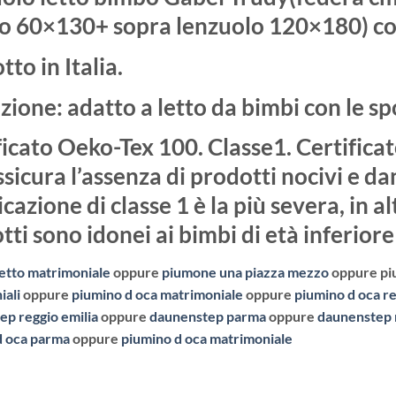
o 60×130+ sopra lenzuolo 120×180) c
to in Italia.
zione: adatto a letto da bimbi con le sp
ficato Oeko-Tex 100. Classe1. Certific
sicura l’assenza di prodotti nocivi e dan
icazione di classe 1 è la più severa, in al
ti sono idonei ai bimbi di età inferiore
letto matrimoniale
oppure
piumone una piazza mezzo
oppure piu
iali
oppure
piumino d oca matrimoniale
oppure
piumino d oca re
ep reggio emilia
oppure
daunenstep parma
oppure
daunenstep
d oca parma
oppure
piumino d oca matrimoniale