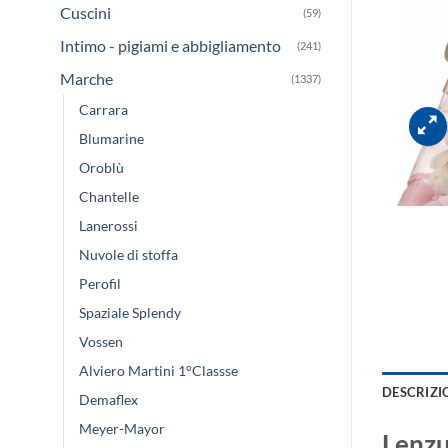
Cuscini
(59)
Intimo - pigiami e abbigliamento
(241)
Marche
(1337)
Carrara
Blumarine
Oroblù
Chantelle
Lanerossi
Nuvole di stoffa
Perofil
Spaziale Splendy
Vossen
Alviero Martini 1°Classse
DESCRIZI
Demaflex
Meyer-Mayor
Lenzu