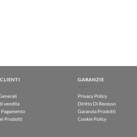
ra:
è:
273.00.
€246.50.
 CLIENTI
GARANZIE
Generali
Privacy Policy
di vendita
Diritto Di Recesso
i Pagamento
Garanzia Prodotti
i Prodotti
Cookie Policy