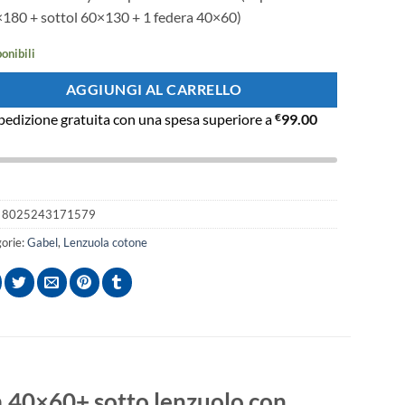
180 + sottol 60×130 + 1 federa 40×60)
ponibili
AGGIUNGI AL CARRELLO
pedizione gratuita con una spesa superiore a
€
99.00
:
8025243171579
orie:
Gabel
,
Lenzuola cotone
.40×60+ sotto lenzuolo con