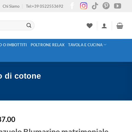
Chi Siamo
Tel:+39 0522553692
O O IMBOTTITI
POLTRONE RELAX
TAVOLA E CUCINA
o di cotone
87.00
nzuolo Blumarine matrimoniale