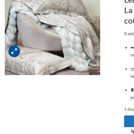
La
co
Il s

m

l

p
1 dis
S