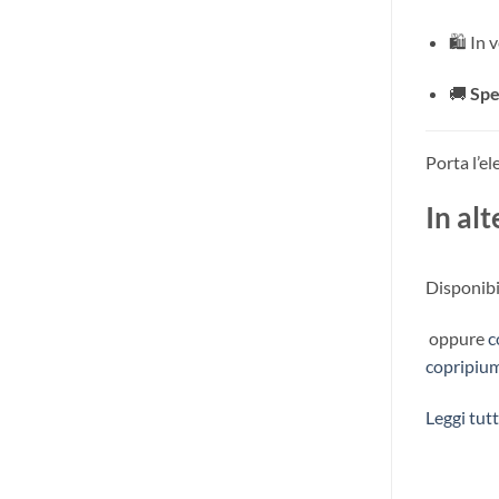
🛍️ In
🚚
Spe
Porta l’e
In al
Disponibi
oppure
c
copripiu
Leggi tut