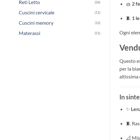
Reti Letto
(26)
🧺
2 f
Cuscini cervicale
(11)
🧵
1 l
Cuscini memory
(12)
Ogni elem
Materassi
(51)
Vendu
Questo es
per la bi
altissima 
In sinte
✨
Len
🧵 Ras
📐 Mis