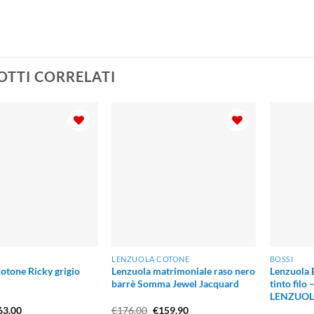
TTI CORRELATI
LENZUOLA COTONE
BOSSI
otone Ricky grigio
Lenzuola matrimoniale raso nero
Lenzuola
barrè Somma Jewel Jacquard
tinto fil
LENZUO
Fascia
Il
Il
63.00
€
176.00
€
159.90