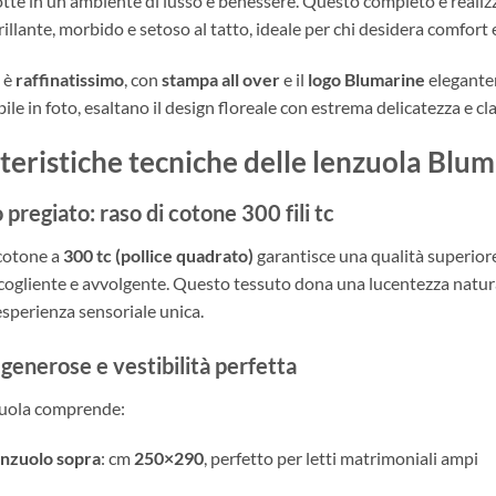
otte in un ambiente di lusso e benessere. Questo completo è realiz
illante, morbido e setoso al tatto, ideale per chi desidera comfort e
o è
raffinatissimo
, con
stampa all over
e il
logo Blumarine
elegantem
ile in foto, esaltano il design floreale con estrema delicatezza e cl
teristiche tecniche delle lenzuola Blu
 pregiato: raso di cotone 300 fili tc
 cotone a
300 tc (pollice quadrato)
garantisce una qualità superiore: 
ogliente e avvolgente. Questo tessuto dona una lucentezza natur
esperienza sensoriale unica.
generose e vestibilità perfetta
nzuola comprende:
enzuolo sopra
: cm
250×290
, perfetto per letti matrimoniali ampi