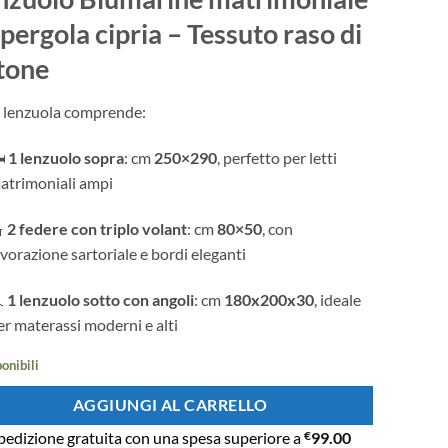
 pergola cipria – Tessuto raso di
tone
et lenzuola comprende:
️
1 lenzuolo sopra
: cm
250×290
, perfetto per letti
atrimoniali ampi

2 federe con triplo volant
: cm
80×50
, con
avorazione sartoriale e bordi eleganti

1 lenzuolo sotto con angoli
: cm
180x200x30
, ideale
er materassi moderni e alti
ponibili
AGGIUNGI AL CARRELLO
pedizione gratuita con una spesa superiore a
€
99.00