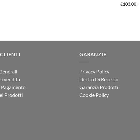
di
prezzo
prezzo
€
103.00
-
prezzo:
originale
attuale
da
era:
è:
€34.00
€176.00.
€159.90.
a
€63.00
 CLIENTI
GARANZIE
Generali
Privacy Policy
di vendita
Diritto Di Recesso
i Pagamento
Garanzia Prodotti
i Prodotti
Cookie Policy