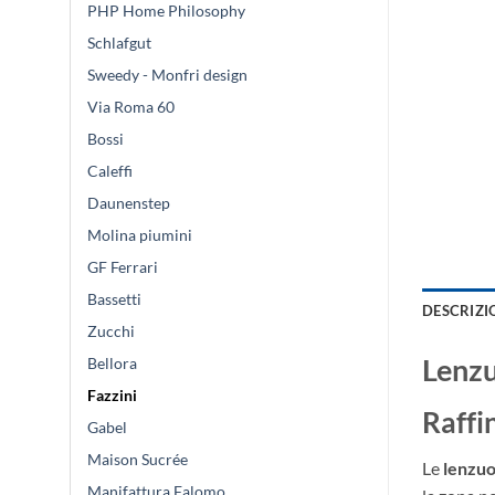
PHP Home Philosophy
Schlafgut
Sweedy - Monfri design
Via Roma 60
Bossi
Caleffi
Daunenstep
Molina piumini
GF Ferrari
Bassetti
DESCRIZI
Zucchi
Lenzu
Bellora
Fazzini
Raffi
Gabel
Maison Sucrée
Le
lenzuo
Manifattura Falomo