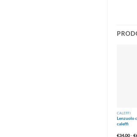
PRODO
CALEFFI
Lenzuolo c
caleffi
€
34.00
-
€