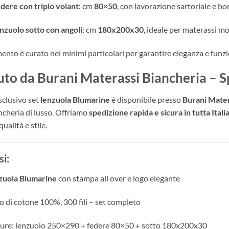
edere con triplo volant
: cm
80×50
, con lavorazione sartoriale e bo
enzuolo sotto con angoli
: cm
180x200x30
, ideale per materassi mo
ento è curato nei minimi particolari per garantire eleganza e funzi
to da Burani Materassi Biancheria – Spe
clusivo set
lenzuola Blumarine
è disponibile presso
Burani Mater
ancheria di lusso. Offriamo
spedizione rapida e sicura in tutta Itali
qualità e stile.
si:
zuola Blumarine
con stampa all over e logo elegante
o di cotone 100%, 300 fili – set completo
ure: lenzuolo 250×290 + federe 80×50 + sotto 180x200x30