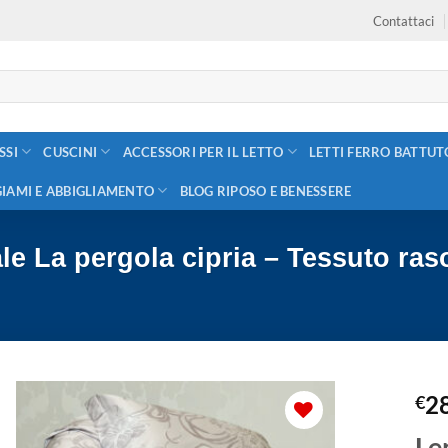
Contattaci
SSI
CUSCINI
ACCESSORI PER IL LETTO
LETTI FERRO BATTUT
GIAMI E ABBIGLIAMENTO
BLOG RIPOSO E BENESSERE
e La pergola cipria – Tessuto ras
2
€
Le