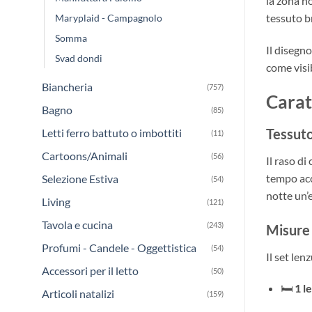
la zona n
tessuto br
Maryplaid - Campagnolo
Somma
Il disegn
Svad dondi
come visib
Biancheria
(757)
Carat
Bagno
(85)
Tessuto
Letti ferro battuto o imbottiti
(11)
Cartoons/Animali
(56)
Il raso di
tempo acc
Selezione Estiva
(54)
notte un’
Living
(121)
Tavola e cucina
(243)
Misure 
Profumi - Candele - Oggettistica
(54)
Il set le
Accessori per il letto
(50)
🛏️
1 l
Articoli natalizi
(159)