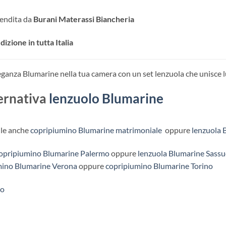
 vendita da
Burani Materassi Biancheria
dizione in tutta Italia
leganza Blumarine nella tua camera con un set lenzuola che unisce lu
ternativa
lenzuolo Blumarine
le anche
copripiumino Blumarine matrimoniale
oppure
lenzuola 
opripiumino Blumarine Palermo
oppure
lenzuola Blumarine Sassu
mino Blumarine Verona
oppure
copripiumino Blumarine Torino
to