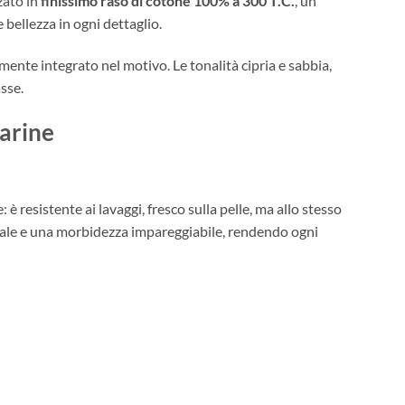
zato in
finissimo raso di cotone 100% a 300 T.C.
, un
 bellezza in ogni dettaglio.
ente integrato nel motivo. Le tonalità cipria e sabbia,
asse.
marine
è resistente ai lavaggi, fresco sulla pelle, ma allo stesso
ale e una morbidezza impareggiabile, rendendo ogni