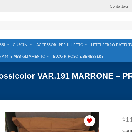
Contattaci
SSI
CUSCINI
ACCESSORI PER IL LETTO
LETTI FERRO BATTUT
GIAMI E ABBIGLIAMENTO
BLOG RIPOSO E BENESSERE
a Bossicolor VAR.191 MARRONE –
1
€
Comp