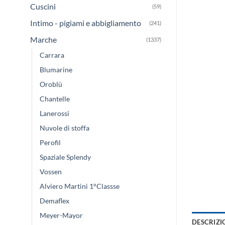
Cuscini
(59)
Intimo - pigiami e abbigliamento
(241)
Marche
(1337)
Carrara
Blumarine
Oroblù
Chantelle
Lanerossi
Nuvole di stoffa
Perofil
Spaziale Splendy
Vossen
Alviero Martini 1°Classse
Demaflex
Meyer-Mayor
DESCRIZI