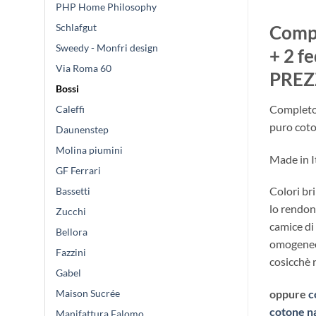
PHP Home Philosophy
Schlafgut
Compl
Sweedy - Monfri design
+ 2 f
Via Roma 60
PREZ
Bossi
Completo 
Caleffi
puro coto
Daunenstep
Molina piumini
Made in It
GF Ferrari
Colori bri
Bassetti
lo rendono
Zucchi
camice di 
Bellora
omogeneo 
Fazzini
cosicchè r
Gabel
Maison Sucrée
oppure
c
cotone n
Manifattura Falomo