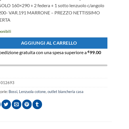
originale
attuale
OLO 160×290 + 2 federa + 1 sotto lenzuolo c/angolo
era:
è:
200- VAR.191 MARRONE – PREZZO NETTISSIMO
€112.50.
€65.00.
ERTA
ponibili
AGGIUNGI AL CARRELLO
pedizione gratuita con una spesa superiore a
€
99.00
:
012693
orie:
Bossi
,
Lenzuola cotone
,
outlet biancheria casa