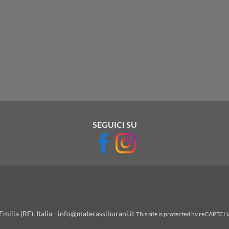
SEGUICI SU
milia (RE), Italia - info@materassiburani.it
This site is protected by reCAPTC