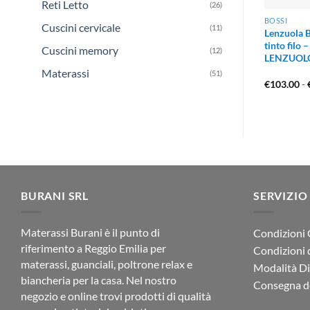
Reti Letto
(26)
BOSSI
Cuscini cervicale
(11)
Lenzuola 
tinto fil
Cuscini memory
(12)
LENZUOL
Materassi
(51)
€
103.00
-
BURANI SRL
SERVIZIO
Materassi Burani è il punto di
Condizioni 
riferimento a Reggio Emilia per
Condizioni 
materassi, guanciali, poltrone relax e
Modalità D
biancheria per la casa. Nel nostro
Consegna de
negozio e online trovi prodotti di qualità