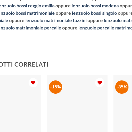
enzuolo bossi reggio emilia
oppure
lenzuolo bossi modena
oppu
enzuolo bossi matrimoniale
oppure
lenzuolo bossi singolo
oppur
iale
oppure
lenzuolo matrimoniale fazzini
oppure
lenzuolo matr
enzuolo matrimoniale percalle
oppure
lenzuolo percalle matrimo
TTI CORRELATI
-15%
-35%