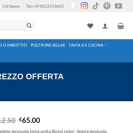
Chi Siamo
Tel:+39 0522553692
O O IMBOTTITI
POLTRONE RELAX
TAVOLA E CUCINA
 PREZZO OFFERTA
Il
Il
12.50
65.00
€
prezzo
prezzo
leto lenzuola tinta unita Bossi color -Sopra lenzuolo