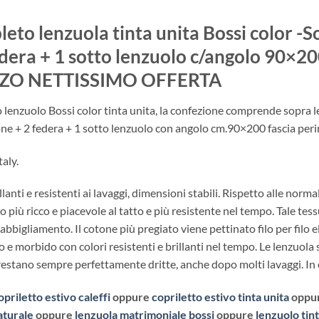
eto lenzuola tinta unita Bossi color
edera + 1 sotto lenzuolo c/angolo 90
ZO NETTISSIMO OFFERTA
lenzuolo Bossi color tinta unita, la confezione comprende sopra
ne + 2 federa + 1 sotto lenzuolo con angolo cm.90×200 fascia peri
aly.
llanti e resistenti ai lavaggi, dimensioni stabili. Rispetto alle norma
 più ricco e piacevole al tatto e più resistente nel tempo. Tale tes
abbigliamento. Il cotone più pregiato viene pettinato filo per filo e
e morbido con colori resistenti e brillanti nel tempo. Le lenzuola 
estano sempre perfettamente dritte, anche dopo molti lavaggi. In ogn
opriletto estivo caleffi
oppure
copriletto estivo tinta unita
oppu
aturale
oppure
lenzuola matrimoniale bossi
oppure
lenzuolo tint