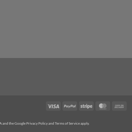
Visa
PayPal
Stripe
MasterCard
Cas
On
Del
HA and the Google
Privacy Policy
and
Terms of Service
apply.