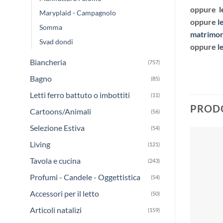
oppure
l
Maryplaid - Campagnolo
oppure
l
Somma
matrimon
Svad dondi
oppure
l
Biancheria
(757)
Bagno
(85)
Letti ferro battuto o imbottiti
(11)
PRODO
Cartoons/Animali
(56)
Selezione Estiva
(54)
Living
(121)
Tavola e cucina
(243)
Profumi - Candele - Oggettistica
(54)
Accessori per il letto
(50)
Articoli natalizi
(159)