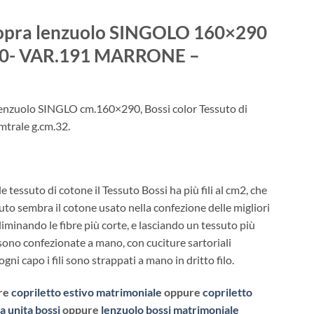
 -Sopra lenzuolo SINGOLO 160×290
×200- VAR.191 MARRONE –
 lenzuolo SINGLO cm.160×290, Bossi color Tessuto di
mtrale g.cm.32.
le tessuto di cotone il Tessuto Bossi ha più fili al cm2, che
suto sembra il cotone usato nella confezione delle migliori
liminando le fibre più corte, e lasciando un tessuto più
sono confezionate a mano, con cuciture sartoriali
i capo i fili sono strappati a mano in dritto filo.
re
copriletto estivo matrimoniale
oppure
copriletto
a unita bossi
oppure
lenzuolo bossi matrimoniale