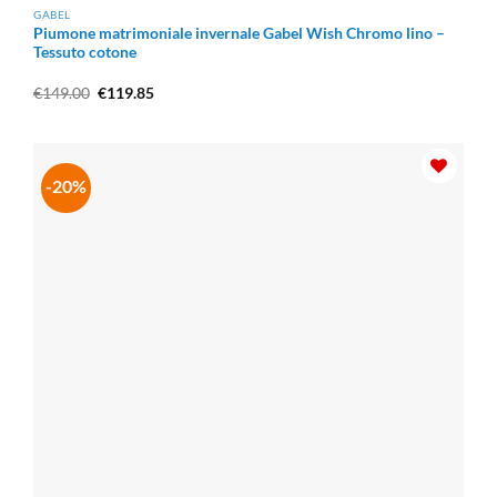
GABEL
Piumone matrimoniale invernale Gabel Wish Chromo lino –
Tessuto cotone
Il
Il
€
149.00
€
119.85
prezzo
prezzo
originale
attuale
era:
è:
€149.00.
€119.85.
-20%