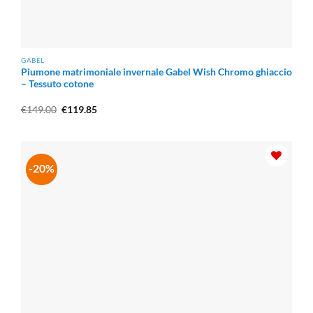
GABEL
Piumone matrimoniale invernale Gabel Wish Chromo ghiaccio
– Tessuto cotone
Il
Il
€
149.00
€
119.85
prezzo
prezzo
originale
attuale
era:
è:
€149.00.
€119.85.
-20%