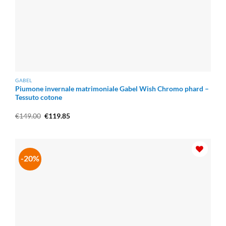
GABEL
Piumone invernale matrimoniale Gabel Wish Chromo phard –
Tessuto cotone
Il
Il
€
149.00
€
119.85
prezzo
prezzo
originale
attuale
era:
è:
€149.00.
€119.85.
-20%