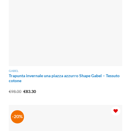
GABEL
Trapunta invernale una piazza azzurro Shape Gabel – Tessuto
cotone
Il
Il
€
98.00
€
83.30
prezzo
prezzo
originale
attuale
era:
è:
€98.00.
€83.30.
-20%