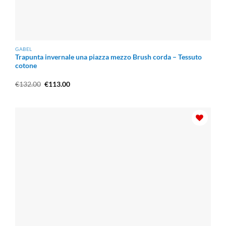
GABEL
Trapunta invernale una piazza mezzo Brush corda – Tessuto
cotone
Il
Il
€
132.00
€
113.00
prezzo
prezzo
originale
attuale
era:
è:
€132.00.
€113.00.