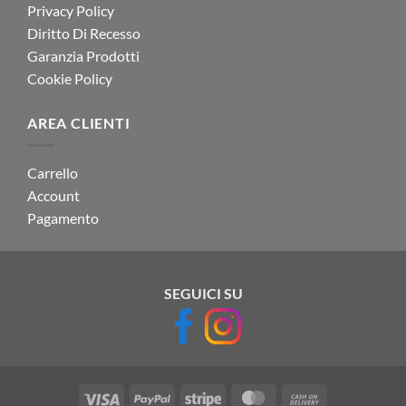
Privacy Policy
Diritto Di Recesso
Garanzia Prodotti
Cookie Policy
AREA CLIENTI
Carrello
Account
Pagamento
SEGUICI SU
Visa
PayPal
Stripe
MasterCard
Cash