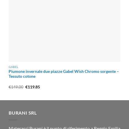
GABEL
Piumone invernale due piazze Gabel Wish Chromo sorgente –
Tessuto cotone
Il
Il
€
149.00
€
119.85
prezzo
prezzo
originale
attuale
era:
è:
€149.00.
€119.85.
BURANI SRL
Materassi Burani è il punto di riferimento a Reggio Emilia