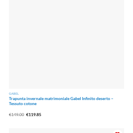
GABEL
Trapunta invernale matrimoniale Gabel Infinito deserto –
Tessuto cotone
Il
Il
€
149.00
€
119.85
prezzo
prezzo
originale
attuale
era:
è:
€149.00.
€119.85.