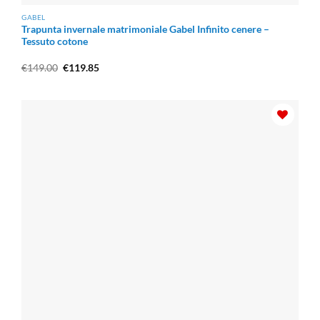
GABEL
Trapunta invernale matrimoniale Gabel Infinito cenere –
Tessuto cotone
Il
Il
€
149.00
€
119.85
prezzo
prezzo
originale
attuale
era:
è:
€149.00.
€119.85.