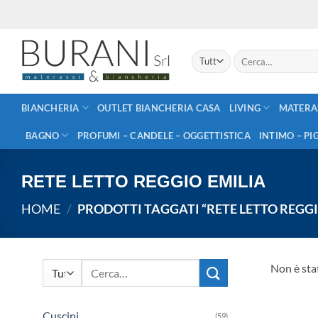
Salta
ai
contenuti
Cerca:
BIANCHERIA
OUTLET BIANCHERIA CASA
LIVING
MATERA
BAGNO
PROFUMI – CANDELE – OGGETTISTICA
INTIMO – PI
RETE LETTO REGGIO EMILIA
HOME
/
PRODOTTI TAGGATI “RETE LETTO REGGI
Cerca:
Non è sta
Cuscini
(59)