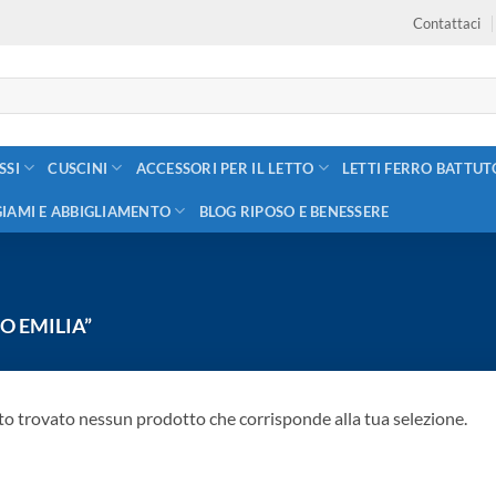
Contattaci
SSI
CUSCINI
ACCESSORI PER IL LETTO
LETTI FERRO BATTUT
GIAMI E ABBIGLIAMENTO
BLOG RIPOSO E BENESSERE
O EMILIA”
to trovato nessun prodotto che corrisponde alla tua selezione.