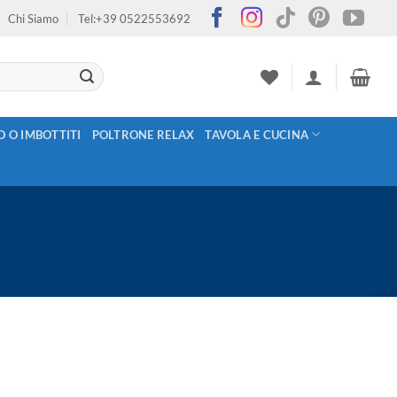
Chi Siamo
Tel:+39 0522553692
O O IMBOTTITI
POLTRONE RELAX
TAVOLA E CUCINA