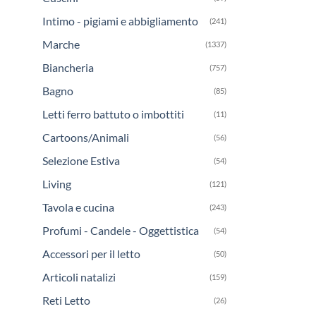
Intimo - pigiami e abbigliamento
(241)
Marche
(1337)
Biancheria
(757)
Bagno
(85)
Letti ferro battuto o imbottiti
(11)
Cartoons/Animali
(56)
Selezione Estiva
(54)
Living
(121)
Tavola e cucina
(243)
Profumi - Candele - Oggettistica
(54)
Accessori per il letto
(50)
Articoli natalizi
(159)
Reti Letto
(26)