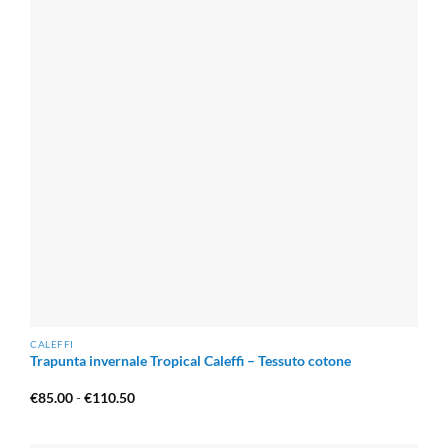
CALEFFI
Trapunta invernale Tropical Caleffi – Tessuto cotone
Fascia
€
85.00
-
€
110.50
di
prezzo:
da