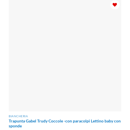
€85.00
a
€110.50
BIANCHERIA
Trapunta Gabel Trudy Coccole -con paracolpi Lettino baby con
sponde