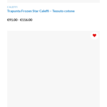
CALEFFI
Trapunta Frozen Star Caleffi – Tessuto cotone
Fascia
€
91.00
-
€
116.00
di
prezzo:
da
€91.00
a
€116.00