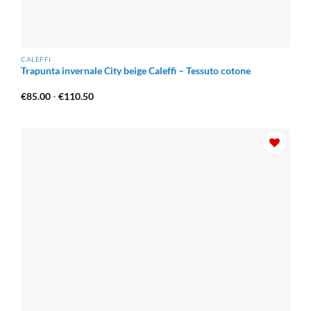
CALEFFI
Trapunta invernale City beige Caleffi – Tessuto cotone
Fascia
€
85.00
-
€
110.50
di
prezzo:
da
€85.00
a
€110.50