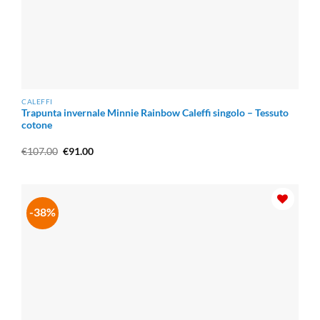
CALEFFI
Trapunta invernale Minnie Rainbow Caleffi singolo – Tessuto
cotone
Il
Il
€
107.00
€
91.00
prezzo
prezzo
originale
attuale
era:
è:
€107.00.
€91.00.
-38%