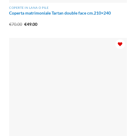
COPERTE IN LANA O PILE
Coperta matrimoniale Tartan double face cm.210×240
Il
Il
€
70.00
€
49.00
prezzo
prezzo
originale
attuale
era:
è:
€70.00.
€49.00.