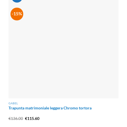
-15%
GABEL
Trapunta matrimoniale leggera Chromo tortora
Il
Il
€
136.00
€
115.60
prezzo
prezzo
originale
attuale