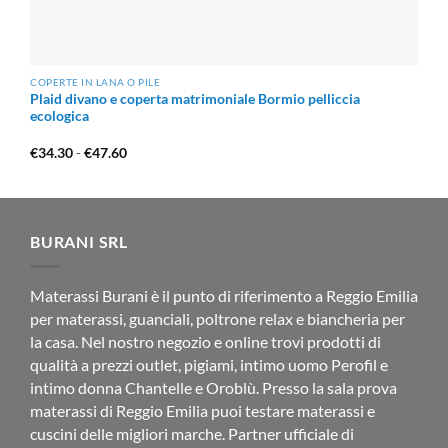
COPERTE IN LANA O PILE
Plaid divano e coperta matrimoniale Bormio pelliccia
ecologica
Fascia
€
34.30
-
€
47.60
di
prezzo:
da
€34.30
a
€47.60
BURANI SRL
Materassi Burani è il punto di riferimento a Reggio Emilia
per materassi, guanciali, poltrone relax e biancheria per
la casa. Nel nostro negozio e online trovi prodotti di
qualità a prezzi outlet, pigiami, intimo uomo Perofil e
intimo donna Chantelle e Oroblù. Presso la sala prova
materassi di Reggio Emilia puoi testare materassi e
cuscini delle migliori marche. Partner ufficiale di