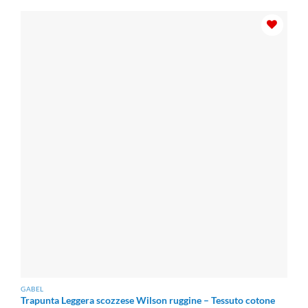
era:
è:
€136.00.
€115.60.
GABEL
Trapunta Leggera scozzese Wilson ruggine – Tessuto cotone