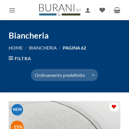
Salta
ai
contenuti
Biancheria
HOME
/
BIANCHERIA
/
PAGINA 62
FILTRA
NEW
-15%