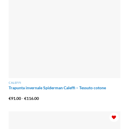
CALEFFI
Trapunta invernale Spiderman Caleffi – Tessuto cotone
Fascia
€
91.00
-
€
116.00
di
prezzo:
da
€91.00
a
€116.00