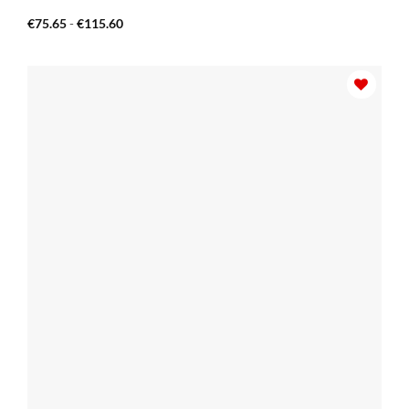
Fascia
€
75.65
-
€
115.60
di
prezzo:
da
€75.65
a
€115.60