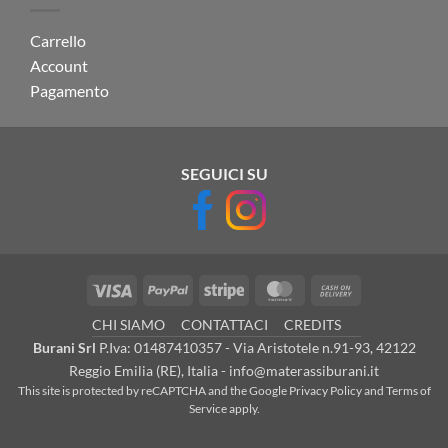
Carrello
Account
Pagamento
SEGUICI SU
Visa
PayPal
Stripe
MasterCard
Cash
On
CHI SIAMO
CONTATTACI
CREDITS
Delivery
Burani Srl
P.Iva: 01487410357 - Via Aristotele n.91-93, 42122
Reggio Emilia (RE), Italia - info@materassiburani.it
This site is protected by reCAPTCHA and the Google
Privacy Policy
and
Terms of
Service
apply.