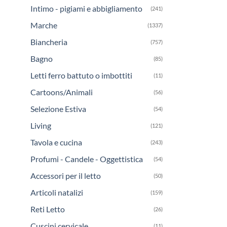
Intimo - pigiami e abbigliamento
(241)
Marche
(1337)
Biancheria
(757)
Bagno
(85)
Letti ferro battuto o imbottiti
(11)
Cartoons/Animali
(56)
Selezione Estiva
(54)
Living
(121)
Tavola e cucina
(243)
Profumi - Candele - Oggettistica
(54)
Accessori per il letto
(50)
Articoli natalizi
(159)
Reti Letto
(26)
Cuscini cervicale
(11)