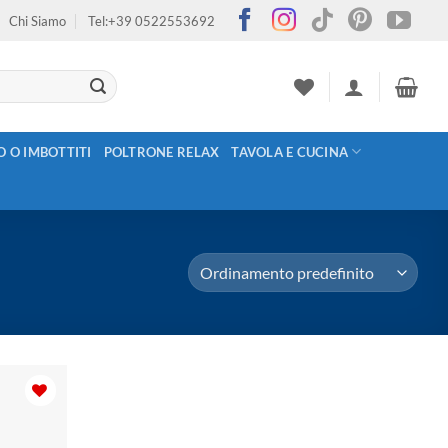
Chi Siamo
Tel:+39 0522553692
O O IMBOTTITI
POLTRONE RELAX
TAVOLA E CUCINA