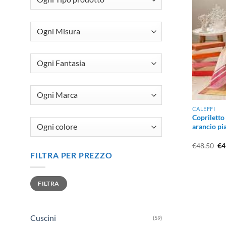
CALEFFI
Copriletto
arancio pi
Il
€
48.50
€
4
pr
FILTRA PER PREZZO
or
er
€4
Prezzo
Prezzo
FILTRA
Min
Max
Cuscini
(59)