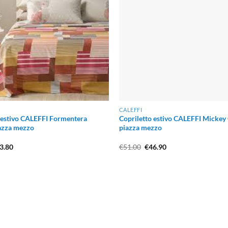
CALEFFI
 estivo CALEFFI Formentera
Copriletto estivo CALEFFI Micke
azza mezzo
piazza mezzo
Il
Il
Il
3.80
€
51.00
€
46.90
ezzo
prezzo
prezzo
prezzo
iginale
attuale
originale
attuale
a:
è:
era:
è:
8.50.
€43.80.
€51.00.
€46.90.