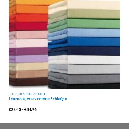
LENZUOLA CON ANGOLI
Lenzuola jersey cotone Schlafgut
Fascia
€
22.40
-
€
84.96
di
prezzo:
da
€22.40
a