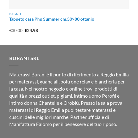
BAGNO
Tappeto casa Php Summer cm.50×80 ottanio
Il
Il
€
30.00
€
24.98
prezzo
prezzo
originale
attuale
era:
è:
€30.00.
€24.98.
BURANI SRL
Materassi Burani è il punto di riferimento a Reggio Emilia
per materassi, guanciali, poltrone relax e biancheria per
la casa. Nel nostro negozio e online trovi prodotti di
qualità a prezzi outlet, pigiami, intimo uomo Perofil e
intimo donna Chantelle e Oroblù. Presso la sala prova
materassi di Reggio Emilia puoi testare materassi e
cuscini delle migliori marche. Partner ufficiale di
Manifattura Falomo per il benessere del tuo riposo.