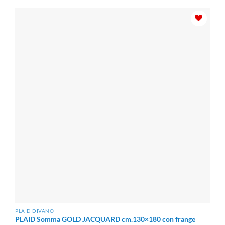
da
€55.00
a
€88.00
PLAID DIVANO
PLAID Somma GOLD JACQUARD cm.130×180 con frange