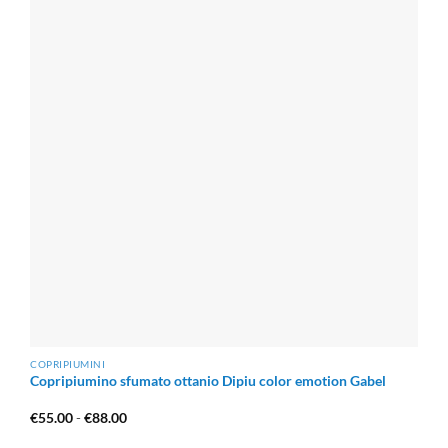
COPRIPIUMINI
Copripiumino sfumato ottanio Dipiu color emotion Gabel
Fascia
€
55.00
-
€
88.00
di
prezzo: