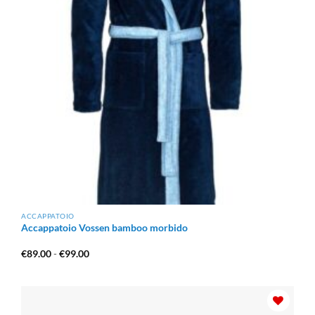
ACCAPPATOIO
Accappatoio Vossen bamboo morbido
Fascia
€
89.00
-
€
99.00
di
prezzo:
da
€89.00
a
€99.00