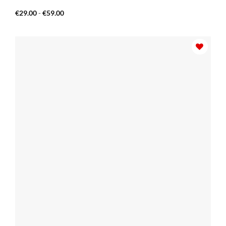
Fascia
€
29.00
-
€
59.00
di
prezzo:
da
€29.00
a
€59.00