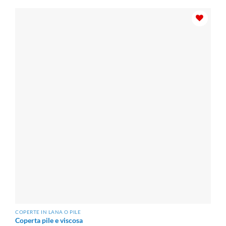
da
€44.55
a
€77.50
COPERTE IN LANA O PILE
Coperta pile e viscosa