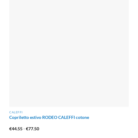
CALEFFI
Copriletto estivo RODEO CALEFFI cotone
Fascia
€
44.55
-
€
77.50
di
prezzo: