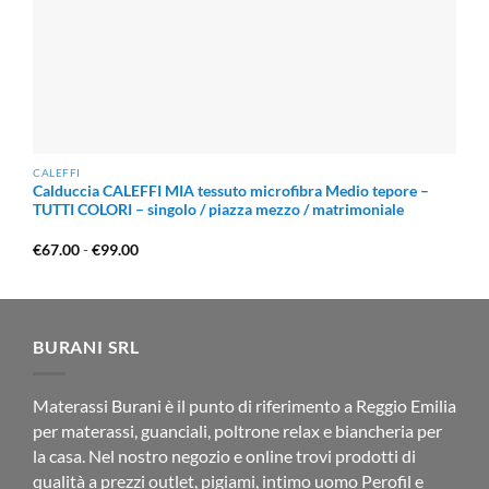
CALEFFI
Calduccia CALEFFI MIA tessuto microfibra Medio tepore –
TUTTI COLORI – singolo / piazza mezzo / matrimoniale
Fascia
€
67.00
-
€
99.00
di
prezzo:
da
€67.00
a
€99.00
BURANI SRL
Materassi Burani è il punto di riferimento a Reggio Emilia
per materassi, guanciali, poltrone relax e biancheria per
la casa. Nel nostro negozio e online trovi prodotti di
qualità a prezzi outlet, pigiami, intimo uomo Perofil e