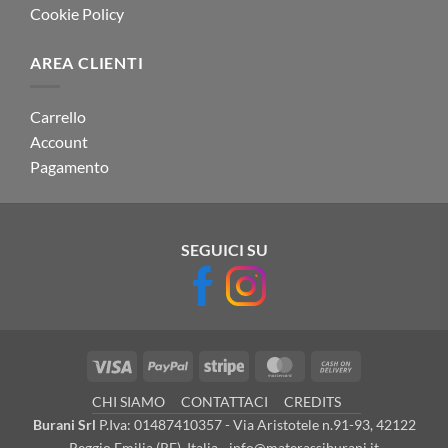
Cookie Policy
AREA CLIENTI
Carrello
Account
Pagamento
SEGUICI SU
Visa
PayPal
Stripe
MasterCard
Cash
On
CHI SIAMO
CONTATTACI
CREDITS
Delivery
Burani Srl
P.Iva: 01487410357 - Via Aristotele n.91-93, 42122
Reggio Emilia (RE), Italia - info@materassiburani.it