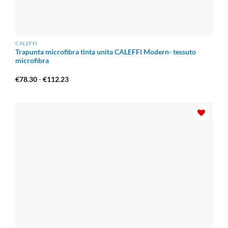
CALEFFI
Trapunta microfibra tinta unita CALEFFI Modern- tessuto
microfibra
Fascia
€
78.30
-
€
112.23
di
prezzo:
da
€78.30
a
€112.23