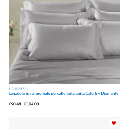
BIANCHERIA
Lenzuolo matrimoniale percalle tinta unita Caleffi – Diamante
Fascia
€
90.48
-
€
104.00
di
prezzo:
da
€90.48
a
€104.00