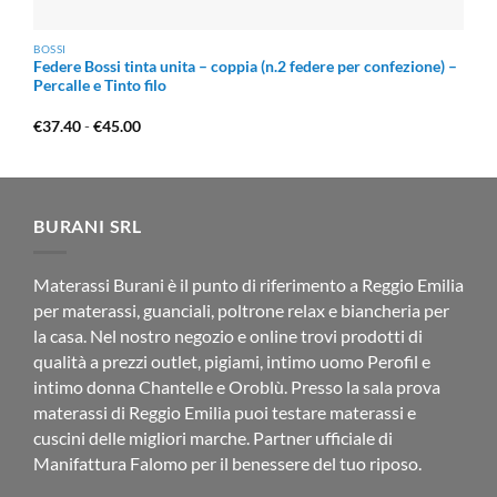
BOSSI
Federe Bossi tinta unita – coppia (n.2 federe per confezione) –
Percalle e Tinto filo
Fascia
€
37.40
-
€
45.00
di
prezzo:
da
€37.40
a
€45.00
BURANI SRL
Materassi Burani è il punto di riferimento a Reggio Emilia
per materassi, guanciali, poltrone relax e biancheria per
la casa. Nel nostro negozio e online trovi prodotti di
qualità a prezzi outlet, pigiami, intimo uomo Perofil e
intimo donna Chantelle e Oroblù. Presso la sala prova
materassi di Reggio Emilia puoi testare materassi e
cuscini delle migliori marche. Partner ufficiale di
Manifattura Falomo per il benessere del tuo riposo.