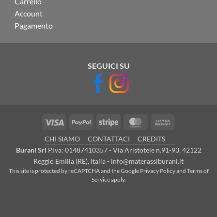
Carrello
Account
Pagamento
SEGUICI SU
Visa
PayPal
Stripe
MasterCard
Cash
On
CHI SIAMO
CONTATTACI
CREDITS
Delivery
Burani Srl
P.Iva: 01487410357 - Via Aristotele n.91-93, 42122
Reggio Emilia (RE), Italia - info@materassiburani.it
This site is protected by reCAPTCHA and the Google
Privacy Policy
and
Terms of
Service
apply.