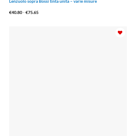
Lenzuolo sopra Bossi tinta unita – varie misure
Fascia
€
40.80
-
€
75.65
di
prezzo:
da
€40.80
a
€75.65