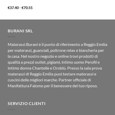
Fascia
€
37.40
-
€
70.55
di
prezzo:
da
€37.40
a
€70.55
BURANI SRL
Materassi Burani è il punto di riferimento a Reggio Emilia
per materassi, guanciali, poltrone relax e biancheria per
la casa. Nel nostro negozio e online trovi prodotti di
qualità a prezzi outlet, pigiami, intimo uomo Perofil e
intimo donna Chantelle e Oroblù. Presso la sala prova
materassi di Reggio Emilia puoi testare materassi e
cuscini delle migliori marche. Partner ufficiale di
Manifattura Falomo per il benessere del tuo riposo.
SERVIZIO CLIENTI