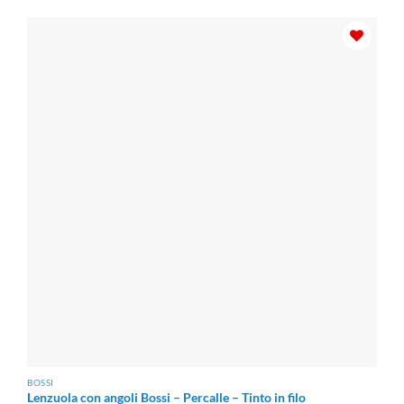
da
€37.40
a
€45.00
BOSSI
Lenzuola con angoli Bossi – Percalle – Tinto in filo