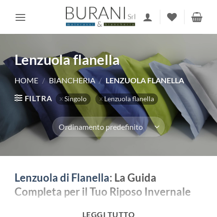
Salta
ai
contenuti
Lenzuola flanella
HOME
/
BIANCHERIA
/
LENZUOLA FLANELLA
FILTRA
Singolo
Lenzuola flanella
Lenzuola di Flanella
: La Guida
Completa per il Tuo Riposo Invernale
Quando le temperature scendono e il brivido
LEGGI TUTTO