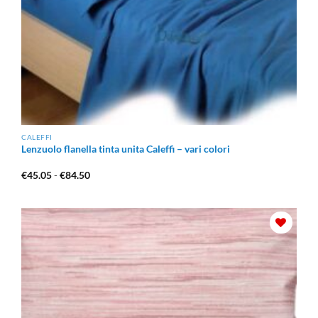
CALEFFI
Lenzuolo flanella tinta unita Caleffi – vari colori
Fascia
€
45.05
-
€
84.50
di
prezzo:
da
€45.05
a
€84.50
Aggiungi
alla lista
dei
desideri