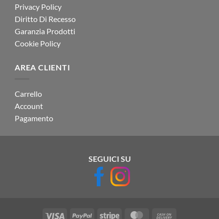
Privacy Policy
Diritto Di Recesso
Garanzia Prodotti
Cookie Policy
AREA CLIENTI
Carrello
Account
Pagamento
SEGUICI SU
Visa
PayPal
Stripe
MasterCard
Cash